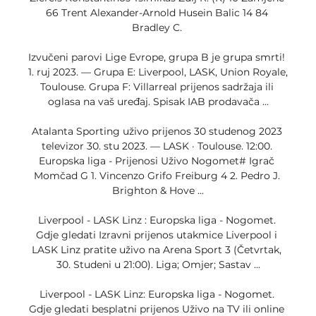
66 Trent Alexander-Arnold Husein Balic 14 84 
Bradley C. 

Izvučeni parovi Lige Evrope, grupa B je grupa smrti! 
1. ruj 2023. — Grupa E: Liverpool, LASK, Union Royale, 
Toulouse. Grupa F: Villarreal prijenos sadržaja ili 
oglasa na vaš uređaj. Spisak IAB prodavača ...

Atalanta Sporting uživo prijenos 30 studenog 2023 
televizor 30. stu 2023. — LASK · Toulouse. 12:00. 
Europska liga - Prijenosi Uživo Nogomet# Igrač 
Momčad G 1. Vincenzo Grifo Freiburg 4 2. Pedro J. 
Brighton & Hove ...

Liverpool - LASK Linz : Europska liga - Nogomet. 
Gdje gledati Izravni prijenos utakmice Liverpool i 
LASK Linz pratite uživo na Arena Sport 3 (Četvrtak, 
30. Studeni u 21:00). Liga; Omjer; Sastav ...

Liverpool - LASK Linz: Europska liga - Nogomet. 
Gdje gledati besplatni prijenos Uživo na TV ili online 