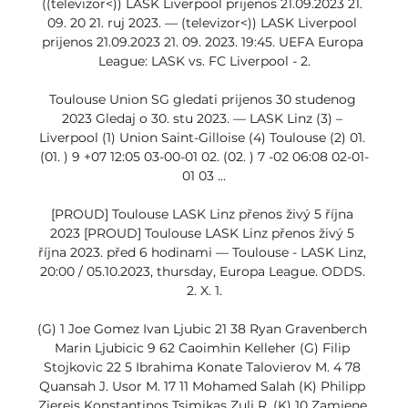
((televizor<)) LASK Liverpool prijenos 21.09.2023 21. 
09. 20 21. ruj 2023. — (televizor<)) LASK Liverpool 
prijenos 21.09.2023 21. 09. 2023. 19:45. UEFA Europa 
League: LASK vs. FC Liverpool - 2.

Toulouse Union SG gledati prijenos 30 studenog 
2023 Gledaj o 30. stu 2023. — LASK Linz (3) – 
Liverpool (1) Union Saint-Gilloise (4) Toulouse (2) 01. 
(01. ) 9 +07 12:05 03-00-01 02. (02. ) 7 -02 06:08 02-01-
01 03 ...

[PROUD] Toulouse LASK Linz přenos živý 5 října 
2023 [PROUD] Toulouse LASK Linz přenos živý 5 
října 2023. před 6 hodinami — Toulouse - LASK Linz, 
20:00 / 05.10.2023, thursday, Europa League. ODDS. 
2. X. 1.

(G) 1 Joe Gomez Ivan Ljubic 21 38 Ryan Gravenberch 
Marin Ljubicic 9 62 Caoimhin Kelleher (G) Filip 
Stojkovic 22 5 Ibrahima Konate Talovierov M. 4 78 
Quansah J. Usor M. 17 11 Mohamed Salah (K) Philipp 
Ziereis Konstantinos Tsimikas Zulj R. (K) 10 Zamjene 