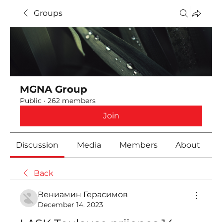
Groups
MGNA Group
Public
·
262 members
Join
Discussion
Media
Members
About
Back
Вениамин Герасимов
December 14, 2023