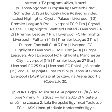
streamu, TV program uživo, izravni 
prijenosNogomet Europska ligaAnfieldSudac: 
Schnyder U. (Sui) Europska liga Posljednji video 
sažeci Highlights: Crystal Palace - Liverpool (1-2) | 
Premier League 9 Pro | Liverpool FC 9 Pro | Crystal 
Palace FC Highlights: Sheffield United - Liverpool (0-
2) | Premier League 7 Pro | Liverpool FC Highlights: 
Liverpool - Fulham (4-3) | Premier League 3 Pro | 
Fulham Football Club 3 Pro | Liverpool FC 
Highlights: Liverpool - LASK Linz (4-0) | Europa 
League 2 Pro | Liverpool FC Highlights: Manchester 
City - Liverpool (1-1) | Premier League 27 Stu | 
Liverpool FC 25 Stu | Liverpool FC Pokaži još ostale 
(+5) Podijeli sa prijateljima Izravni prijenos utakmice 
Liverpool i LASK Linz pratite uživo na Arena Sport 3 
(Četvrtak, 30. 

[[SPORT TV]@] Toulouse LASK prijenos 05/10/2023 
prije 7 minu 4. lis 2023. — října 2023 21 Vítejte u 
dnešního zápasu 2. kola Evropské ligy mezi Toulouse 
FC a LASK Linec. předkole Konferenční ligy s 