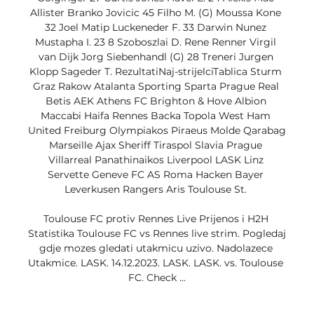
Allister Branko Jovicic 45 Filho M. (G) Moussa Kone 
32 Joel Matip Luckeneder F. 33 Darwin Nunez 
Mustapha I. 23 8 Szoboszlai D. Rene Renner Virgil 
van Dijk Jorg Siebenhandl (G) 28 Treneri Jurgen 
Klopp Sageder T. RezultatiNaj-strijelciTablica Sturm 
Graz Rakow Atalanta Sporting Sparta Prague Real 
Betis AEK Athens FC Brighton & Hove Albion 
Maccabi Haifa Rennes Backa Topola West Ham 
United Freiburg Olympiakos Piraeus Molde Qarabag 
Marseille Ajax Sheriff Tiraspol Slavia Prague 
Villarreal Panathinaikos Liverpool LASK Linz 
Servette Geneve FC AS Roma Hacken Bayer 
Leverkusen Rangers Aris Toulouse St. 

Toulouse FC protiv Rennes Live Prijenos i H2H 
Statistika Toulouse FC vs Rennes live strim. Pogledaj 
gdje mozes gledati utakmicu uzivo. Nadolazece 
Utakmice. LASK. 14.12.2023. LASK. LASK. vs. Toulouse 
FC. Check ...