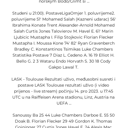
norským Bodö/Glimt si ...

Studeni u 21:00). PostaveLigaOmjer 1. poluvrijeme2. 
poluvrijeme 51' Mohamed Salah (Kazneni udarac) 56' 
Ibrahima Konate Trent Alexander-Arnold Mohamed 
Salah Curtis Jones Talovierov M. Havel E. 61' Marin 
Ljubicic Mustapha I. Filip Stojkovic Florian Flecker 
Mustapha I. Moussa Kone 74' 82' Ryan Gravenberch 
Bradley C. Konstantinos Tsimikas Luke Chambers 
Statistika Postave 7 Diaz L. Cedeno A. 16 19 Elliot H. 
Bello G. 2 3 Wataru Endo Horvath S. 30 18 Cody 
Gakpo Lawal T. 

LASK - Toulouse Rezultati uživo, međusobni susreti i 
postave LASK Toulouse rezultati uživo (i video 
prijenos - live stream) počinju 14. pro 2023. u 17:45 
UTC u na Raiffeisen Arena stadionu, Linz, Austria na 
UEFA ...

Sanoussy Ba 25 44 Luke Chambers Darboe E. 55 50 
Doak B. Florian Flecker 29 49 Gordon K. Thomas 
Goiginger 27 Curtis Jones Havel E. 24 Alexis Mac 