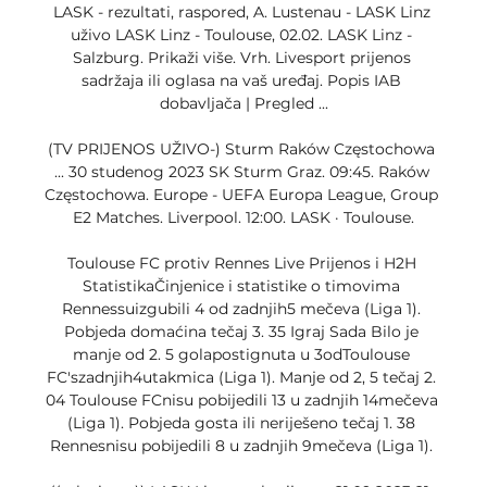
LASK - rezultati, raspored, A. Lustenau - LASK Linz 
uživo LASK Linz - Toulouse, 02.02. LASK Linz - 
Salzburg. Prikaži više. Vrh. Livesport prijenos 
sadržaja ili oglasa na vaš uređaj. Popis IAB 
dobavljača‎ | Pregled ...

(TV PRIJENOS UŽIVO-) Sturm Raków Częstochowa 
... 30 studenog 2023 SK Sturm Graz. 09:45. Raków 
Częstochowa. Europe - UEFA Europa League, Group 
E2 Matches. Liverpool. 12:00. LASK · Toulouse.

Toulouse FC protiv Rennes Live Prijenos i H2H 
StatistikaČinjenice i statistike o timovima 
Rennessuizgubili 4 od zadnjih5 mečeva (Liga 1). 
Pobjeda domaćina tečaj 3. 35 Igraj Sada Bilo je 
manje od 2. 5 golapostignuta u 3odToulouse 
FC'szadnjih4utakmica (Liga 1). Manje od 2, 5 tečaj 2. 
04 Toulouse FCnisu pobijedili 13 u zadnjih 14mečeva 
(Liga 1). Pobjeda gosta ili neriješeno tečaj 1. 38 
Rennesnisu pobijedili 8 u zadnjih 9mečeva (Liga 1). 
