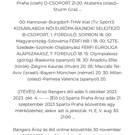
Praha (cseh) D-CSOPORT 21.00: Atalanta (olasz)–
Sturm Graz ...

00: Hannover-Burgdorf–THW Kiel (Tv: Sport1) 
KOSÁRLABDA NŐI EURÓPA-BAJNOKI SELEJTEZŐ 
B-CSOPORT, 1. FORDULÓ, SOPRON 18. 00: 
Magyarország–Szlovénia FÉRFI NB I 18. 00: SZTE-
Szedeák–Szolnoki Olajbányász FÉRFI EUROLIGA 
ALAPSZAKASZ, 7. FORDULÓ 18. 15: Olympiakosz 
(görög)–Baskonia (spanyol) 18. 30: Anadolu Efes 
(török)–Zalgiris Kaunas (litván) 20. 05: Maccabi Tel-
Aviv (izraeli)–Bayern München (német) 20. 30: Milan 
(olasz)–Pamesa Valencia (spanyol) 20. 

((TÉVÉ!)) Árisz Rangers élő adás 5 október 2023 
2023. okt. 4. — — [Élő tv] Sparta Praha Árisz adás 21 
szeptember 2023 Sparta Praha közvetítés egy 
mérkőzéshez, akkor azt is jelezzük. H, E, V. aug 30. 
21:00 ...

Rangers Árisz és élő online közvetítés 30 november 