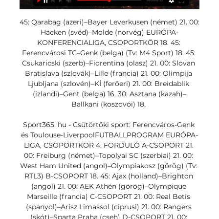
45: Qarabag (azeri)–Bayer Leverkusen (német) 21. 00: 
Häcken (svéd)–Molde (norvég) EURÓPA-
KONFERENCIALIGA, CSOPORTKÖR 18. 45: 
Ferencvárosi TC–Genk (belga) (Tv: M4 Sport) 18. 45: 
Csukaricski (szerb)–Fiorentina (olasz) 21. 00: Slovan 
Bratislava (szlovák)–Lille (francia) 21. 00: Olimpija 
Ljubljana (szlovén)–KÍ (feröeri) 21. 00: Breidablik 
(izlandi)–Gent (belga) 16. 30: Asztana (kazah)–
Ballkani (koszovói) 18. 

Sport365. hu - Csütörtöki sport: Ferencváros-Genk 
és Toulouse-LiverpoolFUTBALLPROGRAM EURÓPA-
LIGA, CSOPORTKÖR 4. FORDULÓ A-CSOPORT 21. 
00: Freiburg (német)–Topolyai SC (szerbiai) 21. 00: 
West Ham United (angol)–Olympiakosz (görög) (Tv: 
RTL3) B-CSOPORT 18. 45: Ajax (holland)–Brighton 
(angol) 21. 00: AEK Athén (görög)–Olympique 
Marseille (francia) C-CSOPORT 21. 00: Real Betis 
(spanyol)–Arisz Limassol (ciprusi) 21. 00: Rangers 
(skót)–Sparta Praha (cseh) D-CSOPORT 21. 00: 