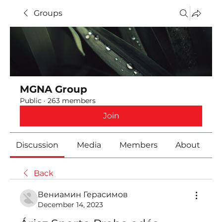
Groups
MGNA Group
Public
·
263 members
Join
Discussion
Media
Members
About
Back
Вениамин Герасимов
December 14, 2023