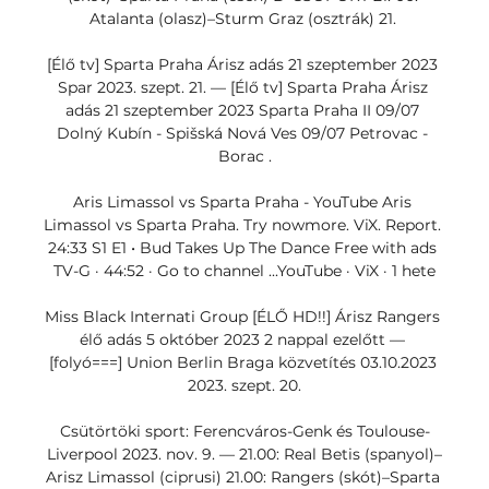
Atalanta (olasz)–Sturm Graz (osztrák) 21. 

[Élő tv] Sparta Praha Árisz adás 21 szeptember 2023 
Spar 2023. szept. 21. — [Élő tv] Sparta Praha Árisz 
adás 21 szeptember 2023 Sparta Praha II 09/07 
Dolný Kubín - Spišská Nová Ves 09/07 Petrovac - 
Borac .

Aris Limassol vs Sparta Praha - YouTube Aris 
Limassol vs Sparta Praha. Try nowmore. ViX. Report. 
24:33 S1 E1 • Bud Takes Up The Dance Free with ads 
TV-G · 44:52 · Go to channel ...YouTube · ViX · 1 hete

Miss Black Internati Group [ÉLŐ HD!!] Árisz Rangers 
élő adás 5 október 2023 2 nappal ezelőtt — 
[folyó===] Union Berlin Braga közvetítés 03.10.2023 
2023. szept. 20.

Csütörtöki sport: Ferencváros-Genk és Toulouse-
Liverpool 2023. nov. 9. — 21.00: Real Betis (spanyol)–
Arisz Limassol (ciprusi) 21.00: Rangers (skót)–Sparta 