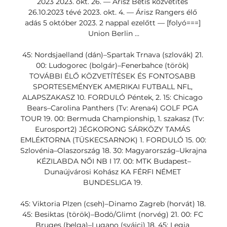
2023 2023. okt. 26. — Árisz Betis közvetítés 
26.10.2023 tévé 2023. okt. 4. — Árisz Rangers élő 
adás 5 október 2023. 2 nappal ezelőtt — [folyó===] 
Union Berlin ...

45: Nordsjaelland (dán)–Spartak Trnava (szlovák) 21. 
00: Ludogorec (bolgár)–Fenerbahce (török) 
TOVÁBBI ÉLŐ KÖZVETÍTÉSEK ÉS FONTOSABB 
SPORTESEMÉNYEK AMERIKAI FUTBALL NFL, 
ALAPSZAKASZ 10. FORDULÓ Péntek, 2. 15: Chicago 
Bears–Carolina Panthers (Tv: Arena4) GOLF PGA 
TOUR 19. 00: Bermuda Championship, 1. szakasz (Tv: 
Eurosport2) JÉGKORONG SÁRKÖZY TAMÁS 
EMLÉKTORNA (TÜSKECSARNOK) 1. FORDULÓ 15. 00: 
Szlovénia–Olaszország 18. 30: Magyarország–Ukrajna 
KÉZILABDA NŐI NB I 17. 00: MTK Budapest–
Dunaújvárosi Kohász KA FÉRFI NÉMET 
BUNDESLIGA 19. 

45: Viktoria Plzen (cseh)–Dinamo Zagreb (horvát) 18. 
45: Besiktas (török)–Bodö/Glimt (norvég) 21. 00: FC 
Bruges (belga)–Lugano (svájci) 18. 45: Legia 