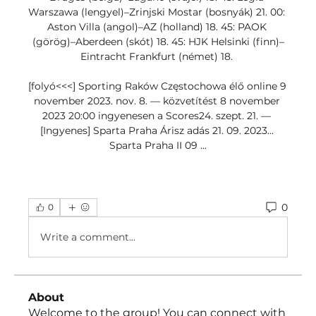
Warszawa (lengyel)–Zrinjski Mostar (bosnyák) 21. 00: 
Aston Villa (angol)–AZ (holland) 18. 45: PAOK 
(görög)–Aberdeen (skót) 18. 45: HJK Helsinki (finn)–
Eintracht Frankfurt (német) 18. 

[folyó<<<] Sporting Raków Częstochowa élő online 9 
november 2023. nov. 8. — közvetítést 8 november 
2023 20:00 ingyenesen a Scores24. szept. 21. — 
[Ingyenes] Sparta Praha Árisz adás 21. 09. 2023... 
Sparta Praha II 09 ...
0
0
Write a comment...
About
Welcome to the group! You can connect with