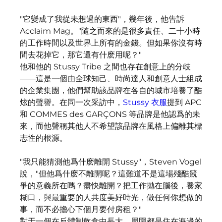
"它變成了我從未想過的東西"，幾年後，他告訴
Acclaim Mag。"隨之而來的是很多責任、二十小時
的工作時間以及世界上所有的金錢。但如果你沒有時
間去花掉它，那它還有什麽用呢？"
他和他的 Stussy Tribe 之間也存在創意上的分歧
——這是一個由全球知己、時尚達人和創意人士組成
的企業集團，他們幫助該品牌在各自的城市培養了酷
炫的聲譽。在同一次采訪中，
Stussy 衣服
提到 APC 
和 COMMES des GARÇONS 等品牌是他認爲的未
來，而他聲稱其他人不希望該品牌在風格上偏離其標
志性的根源。
"我只能猜測他爲什麽離開 Stussy"，Steven Vogel 
說，"但他爲什麽不離開呢？這難道不是這場殘酷競
爭的意義所在嗎？盡快離開？把工作抛在腦後，養家
糊口，與最重要的人共度美好時光，做任何你想做的
事，而不必擔心下個月要付房租？"
對于一個在反體制飲食中長大、周圍都是住在海邊的