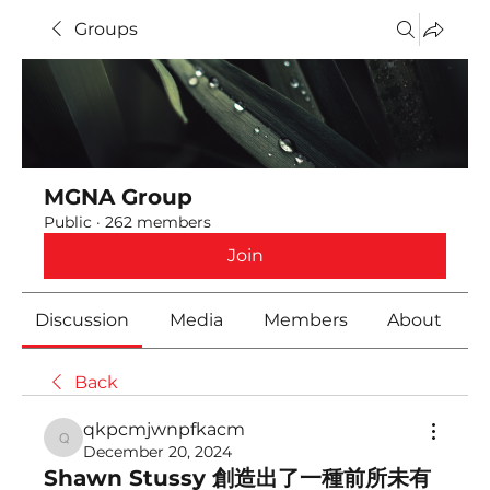
Groups
MGNA Group
Public
·
262 members
Join
Discussion
Media
Members
About
Back
qkpcmjwnpfkacm
qkpcmjwnpfkacm
December 20, 2024
Shawn Stussy 創造出了一種前所未有