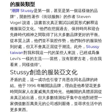
的服裝類型
"
潮牌 Stussy
是第一個，甚至是第一個這樣做的品
牌"，開創性著作《街頭服飾》的作者 Steven 
Vogel 說道，該書首次真正嘗試以紙質形式解釋這
種服裝亞文化。"他們在挖掘過去、保持時尚和迎合
先鋒時代精神之間取得了比大多數品牌更好的平衡。
從本質上講，他們並不裝腔作勢，他們制作的服裝恰
到好處，但又不會真正屈從于潮流。此外，
Stussy 
taiwan
對我和我這一代的某些人來說，已經成爲像 
Levi's 一樣的主流——當然，沒有那麽古老，但在我
看來，同樣值得"。
Stussy創造的服裝亞文化
矛盾的是，這一成功也引發了肖恩在同名品牌的終
結。他于 1996 年離開該品牌，理由是他希望花更多
時間與家人在夏威夷共度時光。他離開的具體原因從
未真正給出過，但大多數猜測似乎集中在他對經營一
家價值數百萬美元的公司感到厭倦，並尋求生活中的
更多東西。