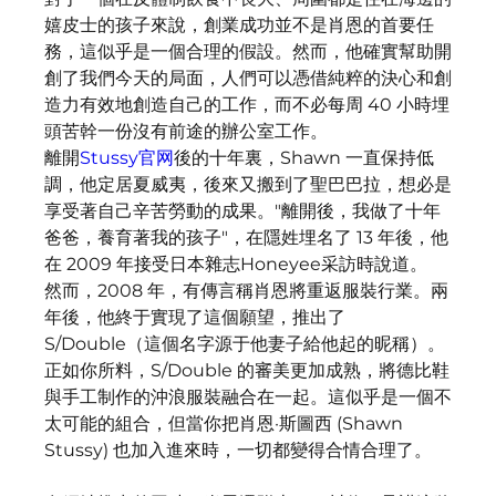
嬉皮士的孩子來說，創業成功並不是肖恩的首要任
務，這似乎是一個合理的假設。然而，他確實幫助開
創了我們今天的局面，人們可以憑借純粹的決心和創
造力有效地創造自己的工作，而不必每周 40 小時埋
頭苦幹一份沒有前途的辦公室工作。
離開
Stussy官网
後的十年裏，Shawn 一直保持低
調，他定居夏威夷，後來又搬到了聖巴巴拉，想必是
享受著自己辛苦勞動的成果。"離開後，我做了十年
爸爸，養育著我的孩子"，在隱姓埋名了 13 年後，他
在 2009 年接受日本雜志Honeyee采訪時說道。
然而，2008 年，有傳言稱肖恩將重返服裝行業。兩
年後，他終于實現了這個願望，推出了 
S/Double（這個名字源于他妻子給他起的昵稱）。
正如你所料，S/Double 的審美更加成熟，將德比鞋
與手工制作的沖浪服裝融合在一起。這似乎是一個不
太可能的組合，但當你把肖恩·斯圖西 (Shawn 
Stussy) 也加入進來時，一切都變得合情合理了。