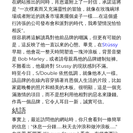
在網站推出的同時，肖恩還附上了一封信，承諾這將
是 "一次樸素而又充滿靈性的冒險，就像在玫瑰碗球
場或者附近的跳蚤市場裏擺個桌子一樣……在這個盛
行誇張的公司發布會和派對的時代，我希望情況恰恰
相反"。
很容易將這解讀爲對他前品牌的嘲諷，但更有可能的
是，這反映了他一直以來的心態。畢竟，在
Stüssy
早期，他會花一整天時間塑造一塊沖浪板，背景音樂
是​​ Bob Marley，或者請母親爲他的品牌縫制短褲。
不難看出，他最終對 Stussy 的現狀感到不滿。
時至今日，S/Double 依然低調，就像他本人一樣。
該品牌的在線內容穿插著肖恩個人生活的片段，比如
家庭晚餐的照片和精美的木板。很明顯，這是一個充
滿激情的項目，而不是想利用他相對的惡名來賺錢。
作爲一個品牌，它令人耳目一新，誠實可信。
結語
事實上，最近訪問他的網站時，你只會看到一條簡單
的信息："休息一分鍾……秋天去沖浪和做沖浪板……" 