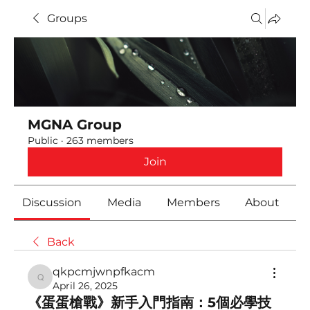
Groups
MGNA Group
Public
·
263 members
Join
Discussion
Media
Members
About
Back
qkpcmjwnpfkacm
qkpcmjwnpfkacm
April 26, 2025
《蛋蛋槍戰》新手入門指南：5個必學技