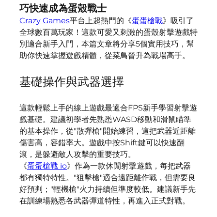
巧快速成為蛋殼戰士
Crazy Games
平台上超熱門的《
蛋蛋槍戰
》吸引了
全球數百萬玩家！這款可愛又刺激的蛋殼射擊遊戲特
別適合新手入門，本篇文章將分享5個實用技巧，幫
助你快速掌握遊戲精髓，從菜鳥晉升為戰場高手。
基礎操作與武器選擇
這款輕鬆上手的線上遊戲最適合FPS新手學習射擊遊
戲基礎。建議初學者先熟悉WASD移動和滑鼠瞄準
的基本操作，從"散彈槍"開始練習，這把武器近距離
傷害高，容錯率大。遊戲中按Shift鍵可以快速翻
滾，是躲避敵人攻擊的重要技巧。
《
蛋蛋槍戰 io
》作為一款休閒射擊遊戲，每把武器
都有獨特特性。"狙擊槍"適合遠距離作戰，但需要良
好預判；"輕機槍"火力持續但準度較低。建議新手先
在訓練場熟悉各武器彈道特性，再進入正式對戰。