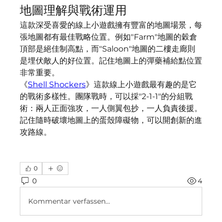
地圖理解與戰術運用
這款深受喜愛的線上小遊戲擁有豐富的地圖場景，每
張地圖都有最佳戰略位置。例如"Farm"地圖的穀倉
頂部是絕佳制高點，而"Saloon"地圖的二樓走廊則
是埋伏敵人的好位置。記住地圖上的彈藥補給點位置
非常重要。
《
Shell Shockers
》這款線上小遊戲最有趣的是它
的戰術多樣性。團隊戰時，可以採"2-1-1"的分組戰
術：兩人正面強攻，一人側翼包抄，一人負責後援。
記住隨時破壞地圖上的蛋殼障礙物，可以開創新的進
攻路線。
0
0
4
Kommentar verfassen...