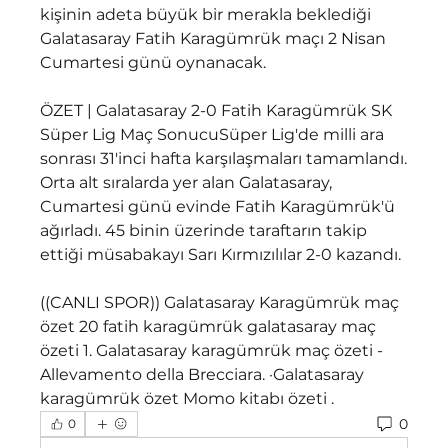
kişinin adeta büyük bir merakla beklediği 
Galatasaray Fatih Karagümrük maçı 2 Nisan 
Cumartesi günü oynanacak. 
ÖZET | Galatasaray 2-0 Fatih Karagümrük SK 
Süper Lig Maç SonucuSüper Lig'de milli ara 
sonrası 31'inci hafta karşılaşmaları tamamlandı. 
Orta alt sıralarda yer alan Galatasaray, 
Cumartesi günü evinde Fatih Karagümrük'ü 
ağırladı. 45 binin üzerinde taraftarın takip 
ettiği müsabakayı Sarı Kırmızılılar 2-0 kazandı. 
((CANLI SPOR)) Galatasaray Karagümrük maç 
özet 20 fatih karagümrük galatasaray maç 
özeti 1. Galatasaray karagümrük maç özeti - 
Allevamento della Brecciara. ·Galatasaray 
karagümrük özet Momo kitabı özeti .
0
0