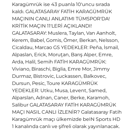
Karagümrük ise 43 puanla 10'uncu sırada 
kaldı. GALATASARAY FATİH KARAGÜMRÜK 
MAÇININ CANLI ANLATIMI TÜMSPOR'DA! 
KRİTİK MAÇIN 11'LERİ AÇIKLANDI! 
GALATASARAY: Muslera, Taylan, Van Aanholt, 
Kerem, Babel, Gomis, Ömer, Berkan, Nelsson, 
Cicaldau, Marcao GS YEDEKLER: Peña, İsmail, 
Alpaslan, Erick, Moruţan, Barış Alper, Emre, 
Arda, Halil, Semih FATİH KARAGÜMRÜK: 
Viviano, Biraschi, Biglia, Emre Mor, Jimmy 
Durmaz, Bistrovic, Luckassen, Balkovec, 
Dursun, Pesic, Toure KARAGÜMRÜK 
YEDEKLER: Utku, Musa, Levent, Samed, 
Alparslan, Adnan, Caner, Berke, Karamoh, 
Salibur GALATASARAY FATİH KARAGÜMRÜK 
MAÇI NASIL CANLI İZLENİR? Galatasaray Fatih 
Karagümrük maçı ülkemizde beIN Sports HD 
1 kanalında canlı ve şifreli olarak yayınlanacak. 