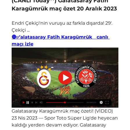
(CANLI Today**) Galatasaray Fatih 
Karagümrük maç özet 20 Aralık 2023
Endri Çekiçi'nin vuruşu az farkla dışarda! 29'. 
Çekiçi ...
🔴✅alatasaray Fatih Karagümrük   canlı 
maçı izle
Galatasaray Karagümrük maç özeti! (VİDEO) 
23 Nis 2023 — Spor Toto Süper Lig'de heyecan 
kaldığı yerden devam ediyor. Galatasaray 