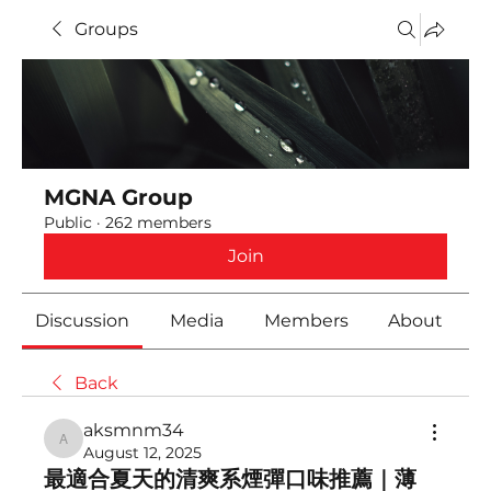
Groups
MGNA Group
Public
·
262 members
Join
Discussion
Media
Members
About
Back
aksmnm34
aksmnm34
August 12, 2025
最適合夏天的清爽系煙彈口味推薦｜薄