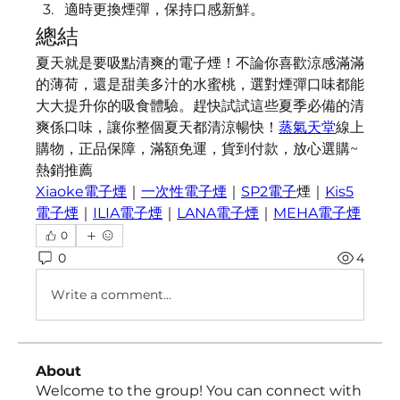
適時更換煙彈，保持口感新鮮。
總結
夏天就是要吸點清爽的電子煙！不論你喜歡涼感滿滿
的薄荷，還是甜美多汁的水蜜桃，選對煙彈口味都能
大大提升你的吸食體驗。趕快試試這些夏季必備的清
爽係口味，讓你整個夏天都清涼暢快！
蒸氣天堂
線上
購物，正品保障，滿額免運，貨到付款，放心選購~
熱銷推薦
Xiaoke電子煙
｜
一次性電子煙
｜
SP2電子
煙｜
Kis5
電子煙
｜
ILIA電子煙
｜
LANA電子煙
｜
MEHA電子煙
0
0
4
Write a comment...
About
Welcome to the group! You can connect with