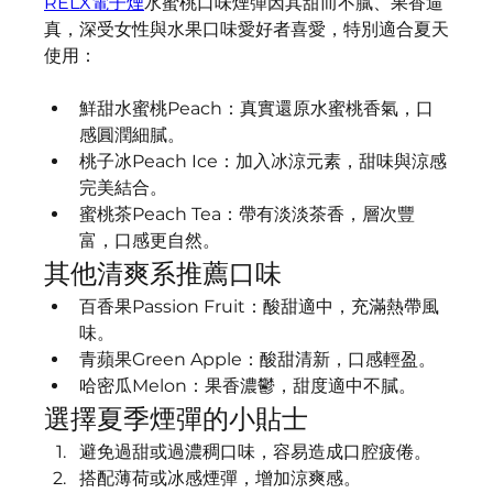
RELX電子煙
水蜜桃口味煙彈因其甜而不膩、果香逼
真，深受女性與水果口味愛好者喜愛，特別適合夏天
使用：
鮮甜水蜜桃Peach：真實還原水蜜桃香氣，口
感圓潤細膩。
桃子冰Peach Ice：加入冰涼元素，甜味與涼感
完美結合。
蜜桃茶Peach Tea：帶有淡淡茶香，層次豐
富，口感更自然。
其他清爽系推薦口味
百香果Passion Fruit：酸甜適中，充滿熱帶風
味。
青蘋果Green Apple：酸甜清新，口感輕盈。
哈密瓜Melon：果香濃鬱，甜度適中不膩。
選擇夏季煙彈的小貼士
避免過甜或過濃稠口味，容易造成口腔疲倦。
搭配薄荷或冰感煙彈，增加涼爽感。