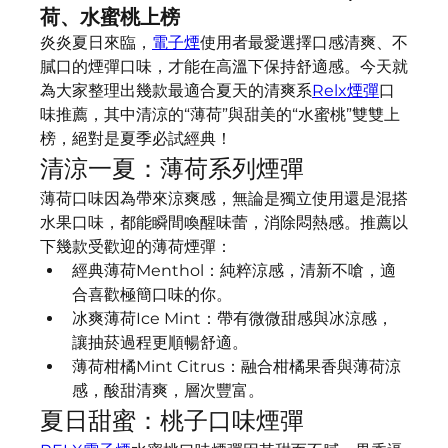
荷、水蜜桃上榜
炎炎夏日來臨，
電子煙
使用者最愛選擇口感清爽、不
膩口的煙彈口味，才能在高溫下保持舒適感。今天就
為大家整理出幾款最適合夏天的清爽系
Relx煙彈
口
味推薦，其中清涼的“薄荷”與甜美的“水蜜桃”雙雙上
榜，絕對是夏季必試經典！
清涼一夏：薄荷系列煙彈
薄荷口味因為帶來涼爽感，無論是獨立使用還是混搭
水果口味，都能瞬間喚醒味蕾，消除悶熱感。推薦以
下幾款受歡迎的薄荷煙彈：
經典薄荷Menthol：純粹涼感，清新不嗆，適
合喜歡極簡口味的你。
冰爽薄荷Ice Mint：帶有微微甜感與冰涼感，
讓抽菸過程更順暢舒適。
薄荷柑橘Mint Citrus：融合柑橘果香與薄荷涼
感，酸甜清爽，層次豐富。
夏日甜蜜：桃子口味煙彈