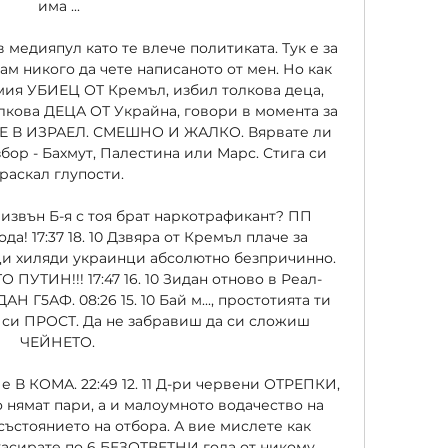
има ...

в медияпул като те влече политиката. Тук е за 
вам никого да чете написаното от мен. Но как 
мия УБИЕЦ ОТ Кремъл, избил толкова деца, 
лкова ДЕЦА ОТ Украйна, говори в момента за 
 ИЗРАЕЛ. СМЕШНО И ЖАЛКО. Вярвате ли 
збор - Бахмут, Палестина или Марс. Стига си 
раскал глупости. 

извън Б-я с тоя брат наркотрафикант? ПП 
да! 17:37 18. 10 Дзвяра от Кремъл плаче за 
ци хиляди украинци абсолютно безпричинно. 
УТИН!!! 17:47 16. 10 Зидан отново в Реал-
5АФ. 08:26 15. 10 Бай м..., простотията ти 
 си ПРОСТ. Да не забравиш да си сложиш 
ЧЕЙНЕТО. 

е В КОМА. 22:49 12. 11 Д-ри червени ОТРЕПКИ, 
 нямат пари, а и малоумното водачество на 
ъстоянието на отбора. А вие мислете как 
касирате по 6 БЕЗОТВЕТНИ гола от никому 