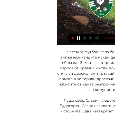
Четем за футбол не за бо
антиамериканците искам да н
сблъскат Земята с астероид
изрода от Кремъл мисли един
стига си драскал ами тръгвай
помагаш че заради драскачи ка
избитите от Хамаз безпричин
си комунист
Лудогорец Славия гледате м
Лудогорец Славия гледате ма
историята: Едва четвъртият 