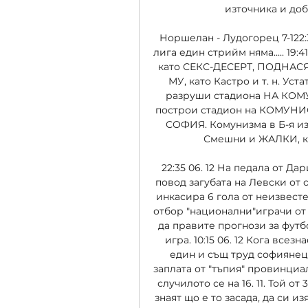
източника и доба
Норшелан - Лудогорец 7-122:3
лига един стрийм няма..... 19:4
като СЕКС-ДЕСЕРТ, ПОДНАС
МУ, като Кастро и т. н. Уста
разруши стадиона НА КОМ
построи стадион на КОМУН
СОФИЯ. Комунизма в Б-я изо
Смешни и ЖАЛКИ, как
22:35 06. 12 На педала от Да
повод загубата на Левски от 
инкасира 6 гола от неизвесте
отбор "национални"играчи от ц
да правите прогнози за футб
игра. 10:15 06. 12 Кога все
един и същ труд софиянеца
заплата от "тъпия" провинциал
случилото се на 16. 11. Той от
знаят що е то засада, да си 