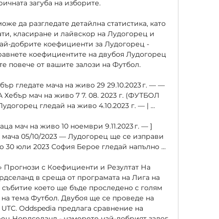
ичната загуба на изборите. 

може да разгледате детайлна статистика, като 
ти, класиране и лайвскор на Лудогорец и 
ай-добрите коефициенти за Лудогорец - 
равнете коефициентите на двубоя Лудогорец 
е повече от вашите залози на Футбол. 

бър гледате мача на живо 29 29.10.2023 г. — — 
бър мач на живо 7 7. 08. 2023 г. (ФУТБОЛ 
догорец гледай на живо 4.10.2023 г. — | ...

а мач на живо 10 ноември 9.11.2023 г. — ] 
мача 05/10/2023 — Лудогорец ще се изправи 
 30 юли 2023 София Берое гледай напълно ...

» Прогнози с Коефициенти и Резултат На 
селанд в среща от програмата на Лига на 
събитие което ще бъде проследено с голям 
на тема Футбол. Двубоя ще се проведе на 
по UTC. Oddspedia предлага сравнение на 
ец Нордселанд - намерете най-добрият залог 