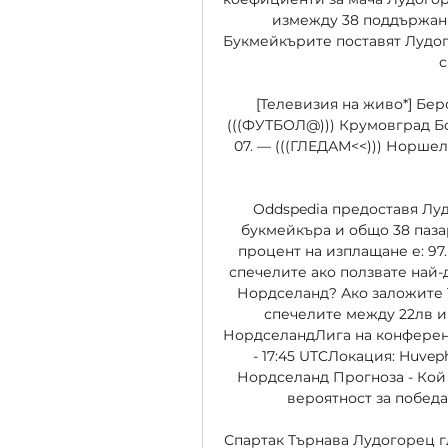
измежду 38 поддържани 
Букмейкърите поставят Лудог
с
[Телевизия на живо*] Бер
(((ФУТБОЛ@))) Крумовград Бо
07. — (((ГЛЕДАМ<<))) Норшел
Oddspedia предоставя Лу
букмейкъра и общо 38 паза
процент на изплащане е: 97.
спечелите ако ползвате най-
Нордселанд? Ако заложите 1
спечелите между 22лв и 
НордселандЛига на конференц
- 17:45 UTCЛокация: Huvep
Нордселанд Прогноза - Кой
вероятност за победа е:
Спартак Търнава Лудогорец гле