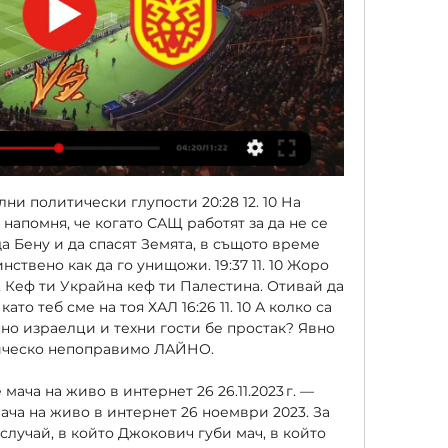
лни политически глупости 20:28 12. 10 На 
апомня, че когато САЩ работят за да не се 
а Бену и да спасят Земята, в същото време 
ствено как да го унищожи. 19:37 11. 10 Жоро 
. Кеф ти Украйна кеф ти Палестина. Отивай да 
то теб сме на тоя ХАЛ 16:26 11. 10 А колко са 
но израелци и техни гости бе простак? Явно 
ическо непоправимо ЛАЙНО. 

ача на живо в интернет 26 26.11.2023 г. — 
ча на живо в интернет 26 ноември 2023. За 
случай, в който Джокович губи мач, в който 