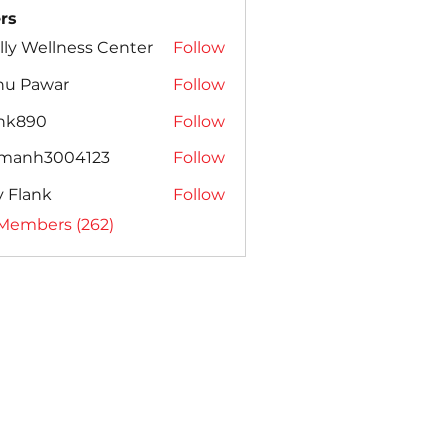
rs
lly Wellness Center
Follow
nu Pawar
Follow
ank890
Follow
amanh3004123
Follow
h3004123
ly Flank
Follow
 Members (262)