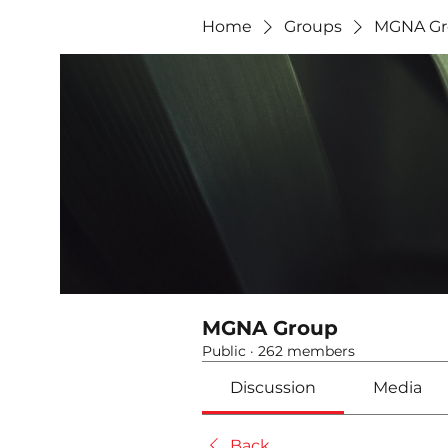
Home
Groups
MGNA Gr
MGNA Group
Public
·
262 members
Discussion
Media
Back