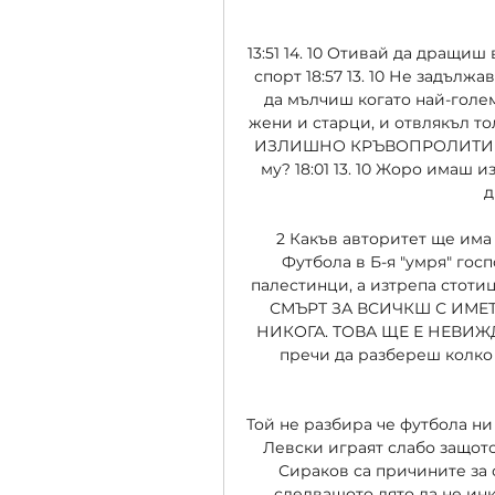
13:51 14. 10 Отивай да дращиш 
спорт 18:57 13. 10 Не задължа
да мълчиш когато най-голе
жени и старци, и отвлякъл то
ИЗЛИШНО КРЪВОПРОЛИТИЕ В
му? 18:01 13. 10 Жоро имаш и
д
2 Какъв авторитет ще има 
Футбола в Б-я "умря" госпо
палестинци, а изтрепа стоти
СМЪРТ ЗА ВСИЧКШ С ИМЕТО П
НИКОГА. ТОВА ЩЕ Е НЕВИЖДАН Г
пречи да разбереш колко
Той не разбира че футбола ни 
Левски играят слабо защото
Сираков са причините за с
следващото лято да не ин