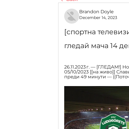
Brandon Doyle
December 14, 2023
[спортна телевиз
гледай мача 14 д
26.11.2023 г. — [ГЛЕДАМ!] 
05/10/2023 [[на живо]] Сл
преди 49 минути — ((Поточ