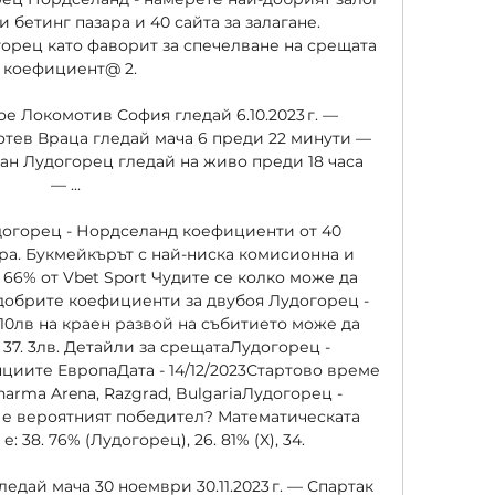
бетинг пазара и 40 сайта за залагане. 
орец като фаворит за спечелване на срещата 
 коефициент@ 2. 

ое Локомотив София гледай 6.10.2023 г. — 
тев Враца гледай мача 6 преди 22 минути — 
ан Лудогорец гледай на живо преди 18 часа 
— ...

догорец - Нордселанд коефициенти от 40 
ра. Букмейкърът с най-ниска комисионна и 
 66% от Vbet Sport Чудите се колко може да 
добрите коефициенти за двубоя Лудогорец - 
0лв на краен развой на събитието може да 
37. 3лв. Детайли за срещатаЛудогорец - 
иите ЕвропаДата - 14/12/2023Стартово време 
harma Arena, Razgrad, BulgariaЛудогорец - 
 е вероятният победител? Математическата 
 38. 76% (Лудогорец), 26. 81% (X), 34. 

дай мача 30 ноември 30.11.2023 г. — Спартак 