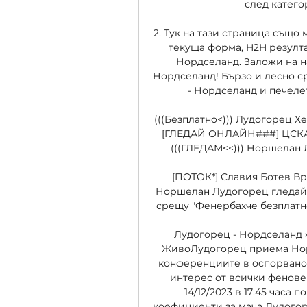
след категор
2. Тук на тази страница също 
текуща форма, H2H резулта
Нордселанд. Заложи на н
Нордселанд! Бързо и лесно с
- Нордселанд и печелет
(((Безплатно<))) Лудогорец Хе
[ГЛЕДАЙ ОНЛАЙН###] ЦСКА Хе
(((ГЛЕДАМ<<))) Норшелан Лу
[ПОТОК*] Славия Ботев Врац
Норшелан Лудогорец гледай 
срещу "Фенербахче безплатно
Лудогорец - Нордселанд 
ЖивоЛудогорец приема Норд
конференциите в оспорвано 
интерес от всички фенове 
14/12/2023 в 17:45 часа 
коефициенти за мача Лудогор