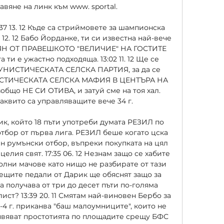
вяне на линк към www. sportal. 

7 13. 12 Къде са стриймовете за шампионска 
1 12. 12 Бабо Йорданке, ти си известна най-вече 
ЯН ОТ ПРАВЕШКОТО "ВЕЛИЧИЕ" НА ГОСТИТЕ 
та ти е ужастно подходяща. 13:02 11. 12 Ще се 
УНИСТИЧЕСКАТА СЕЛСКА ПАРТИЯ, за да се 
ИСТИЧЕСКАТА СЕЛСКА МАФИЯ В ЦЕНТЪРА НА 
бщо НЕ СИ ОТИВА, и затуй сме на тоя хал. 
вито са управляващите вече 34 г. 

рик, който 18 пъти употреби думата РЕЗИЛ по 
отбор от първа лига. РЕЗИЛ беше когато цска 
н румънски отбор, въпреки покупката на цял 
елия свят. 17:35 06. 12 Незнам защо се хабите 
олни мачове като нищо не разбирате от тази 
знаещите педали от Дарик ще обяснят защо за 
 получава от три до десет пъти по-голяма 
ист? 13:39 20. 11 Смятам най-виновен Бербо за 
 3-4 г. приканва "баш малоумниците", които не 
изявяват простотията по площадите срещу БФС 