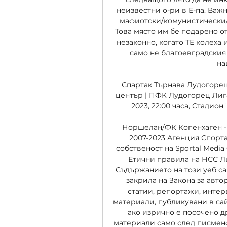
неизвестни о-ри в Е-па. Важно
мафиотски/комунистически/
Това място им бе подарено о
незаконно, когато ТЕ колеха и 
само не благоевградския м
на
Спартак Търнава Лудогорец г
център | ПФК Лудогорец Лиг
2023, 22:00 часа, Стадион 
Норшелан/ФК Копенхаген - 
2007-2023 Агенция Спортал
собственост на Sportal Media
Етични правила на НСС Л
Съдържанието на този уеб сай
закрила на Закона за авто
статии, репортажи, интер
материали, публикувани в сай
ако изрично е посочено др
материали само след писмено