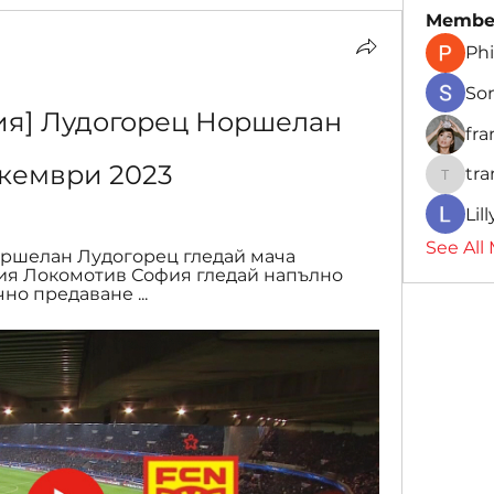
Membe
Phi
So
ия] Лудогорец Норшелан 
fr
екември 2023
tr
traman
Lil
See All
Норшелан Лудогорец гледай мача 
авия Локомотив София гледай напълно 
но предаване ...