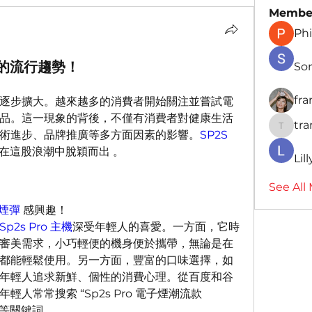
Membe
Phi
台灣的流行趨勢！
So
fr
逐步擴大。越來越多的消費者開始關注並嘗試電
品。這一現象的背後，不僅有消費者對健康生活
tr
traman
術進步、品牌推廣等多方面因素的影響。
SP2S 
在這股浪潮中脫穎而出 。
Lil
See All
 煙彈
 感興趣！
Sp2s Pro 主機
深受年輕人的喜愛。一方面，它時
審美需求，小巧輕便的機身便於攜帶，無論是在
都能輕鬆使用。另一方面，豐富的口味選擇，如
年輕人追求新鮮、個性的消費心理。從百度和谷
人常常搜索 “Sp2s Pro 電子煙潮流款
” 等關鍵詞 。