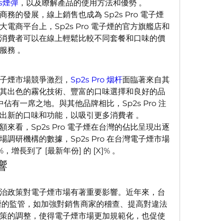
2s煙彈
，以及瞭解產品的使用方法和優勢 。
務的發展，線上銷售也成為 Sp2s Pro 電子煙
電商平台上，Sp2s Pro 電子煙的官方旗艦店和
消費者可以在線上輕鬆比較不同套餐和口味的價
服務 。
子煙市場競爭激烈，
Sp2s Pro 烟杆
面臨著來自其
其出色的霧化技術、豐富的口味選擇和良好的品
場中佔有一席之地。與其他品牌相比，Sp2s Pro 注
出新的口味和功能，以吸引更多消費者 。
來看，Sp2s Pro 電子煙在台灣的佔比呈現出逐
調研機構的數據，Sp2s Pro 在台灣電子煙市場
%，增長到了 [最新年份] 的 [X]% 。
響
治政策對電子煙市場有著重要影響。近年來，台
子煙的監管，如加強對銷售商家的稽查、提高對違法
策的調整，使得電子煙市場更加規範化，也促使 