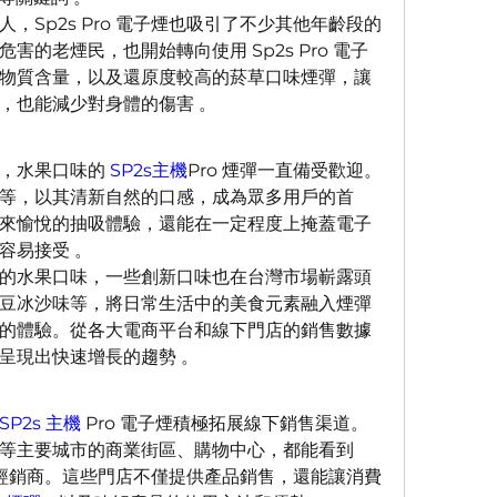
，Sp2s Pro 電子煙也吸引了不少其他年齡段的
害的老煙民，也開始轉向使用 Sp2s Pro 電子
物質含量，以及還原度較高的菸草口味煙彈，讓
，也能減少對身體的傷害 。
，水果口味的 
SP2s主機
Pro 煙彈一直備受歡迎。
等，以其清新自然的口感，成為眾多用戶的首
來愉悅的抽吸體驗，還能在一定程度上掩蓋電子
容易接受 。
的水果口味，一些創新口味也在台灣市場嶄露頭
豆冰沙味等，將日常生活中的美食元素融入煙彈
的體驗。從各大電商平台和線下門店的銷售數據
呈現出快速增長的趨勢 。
SP2s 主機
 Pro 電子煙積極拓展線下銷售渠道。
等主要城市的商業街區、購物中心，都能看到 
或授權經銷商。這些門店不僅提供產品銷售，還能讓消費