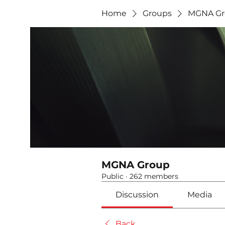
Home
Groups
MGNA Gr
MGNA Group
Public
·
262 members
Discussion
Media
Back