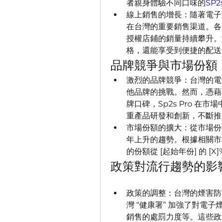
者親身體驗不同口味的
SP
線上銷售的增長：隨著電子商
在台灣的重要銷售渠道。各大
授權店鋪的銷量持續攀升。
格，還能享受到便捷的配送
品牌競爭與市場份額
激烈的品牌競爭：台灣的電
他品牌的挑戰。然而，憑藉
牌口碑，Sp2s Pro 在市
重產品研發和創新，不斷推
市場份額的擴大：從市場份額
年上升的趨勢。根據相關市場
的份額從 [起始年份] 的 [X]
政策對流行趨勢的影
政策的調整：台灣的煙害防
灣 “健康署” 加強了對電
銷售的處罰力度等。這些政