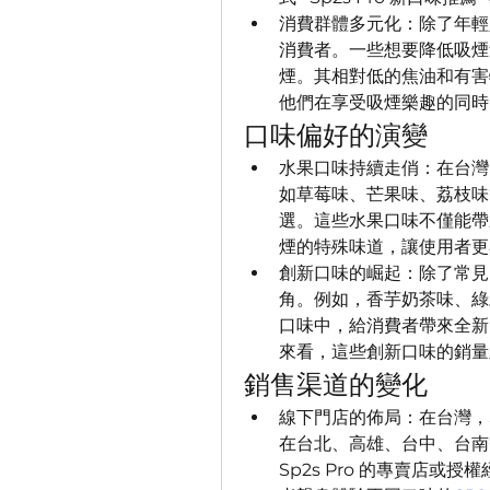
消費群體多元化：除了年輕人
消費者。一些想要降低吸煙危
煙。其相對低的焦油和有害
他們在享受吸煙樂趣的同時
口味偏好的演變
水果口味持續走俏：在台灣
如草莓味、芒果味、荔枝味
選。這些水果口味不僅能帶
煙的特殊味道，讓使用者更
創新口味的崛起：除了常見
角。例如，香芋奶茶味、綠
口味中，給消費者帶來全新
來看，這些創新口味的銷量
銷售渠道的變化
線下門店的佈局：在台灣，
在台北、高雄、台中、台南
Sp2s Pro 的專賣店