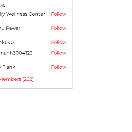
rs
lly Wellness Center
Follow
nu Pawar
Follow
ank890
Follow
amanh3004123
Follow
h3004123
ly Flank
Follow
 Members (262)