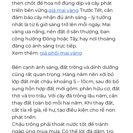
then chốt để hoa nở đúng dịp và cây phát 
triển bền vững.
giá mai vàng
 Trước Tết, cần 
đảm bảo cây nhận đủ ánh sáng – lý tưởng 
nhất là từ 6 giờ sáng trở lên mỗi ngày. Mai 
vàng ưa nắng, nên đặt ở sân thượng, ban 
công hướng Đông hoặc Tây, hay nơi thoáng 
đãng có ánh sáng trực tiếp.
Xem thêm: 
giá phôi mai vàng
Bên cạnh ánh sáng, đất trồng và dinh dưỡng 
cũng rất quan trọng. Hàng năm nên xới bỏ 
lớp đất mặt chậu khoảng 5 – 10cm, sau đó bổ 
sung hỗn hợp đất mới gồm: phân hữu cơ, đất 
thịt và tro trấu. Với cây đã trồng lâu năm, cần 
thay đất toàn bộ mỗi hai năm. Khi thay đất, 
cắt tỉa rễ già, rễ hư, tạo điều kiện cho rễ non 
phát triển.
Chậu trồng phải thoát nước tốt để tránh 
ngập úng mùa mưa. Có thể lót đá dăm, tro 