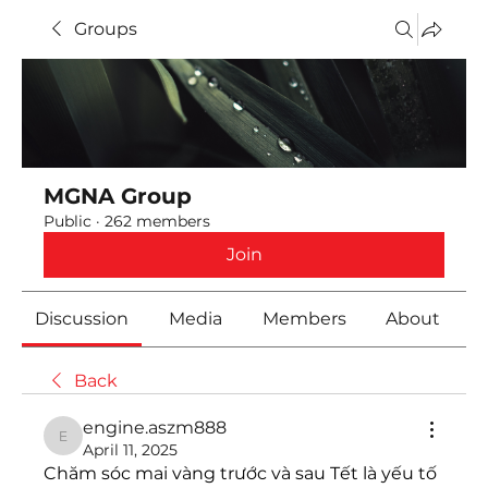
Groups
MGNA Group
Public
·
262 members
Join
Discussion
Media
Members
About
Back
engine.aszm888
engine.aszm888
April 11, 2025
Chăm sóc mai vàng trước và sau Tết là yếu tố 