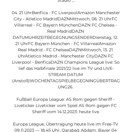
Stadio ...

04. 21 UhrBenfica - FC LiverpoolAmazon Manchester 
City - Atletico MadridDAZNMittwoch, 06. 21 UhrFC 
Villarreal - FC Bayern MünchenDAZN FC Chelsea - 
Real MadridDAZN 
DATUMUHRZEITBEGEGNUNGSENDERDienstag, 12. 
21 UhrFC Bayern München - FC VillarrealAmazon 
Real Madrid - FC ChelseaDAZNMittwoch, 13. 21 
UhrAtletico Madrid - Manchester CityDAZN FC 
Liverpool - BenficaDAZN Champions League live: So 
lief das Halbfinale 2021/22 live im TV und LIVE-
STREAM DATUM 
(Anstoß)WOCHENTAGSPIELBEGEGNINGÜBERTRAG
UNG26. 

Fußball Europa League: AS Rom gegen Sheriff - 
Liveticker Liveticker vom Spiel AS Rom gegen FC 
Sheriff vom 14.12.2023: heute live.

Europa League, Übertragung heute live im Free-TV 
09.11.2023 — 18.45 Uhr, Qarabağ Ağdam, Bayer 04 