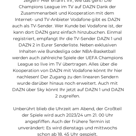
zeigen? Hier erfahrt Ihr, wie das geht! Die 
Champions League im TV auf DAZN Dank der 
Zusammenarbeit und Kooperation mit dem 
Internet- und TV-Anbieter Vodafone gibt es DAZN 
auch als TV-Sender. Wer Kunde bei Vodafone ist, der 
kann dort DAZN ganz einfach hinzubuchen. Einmal 
registriert, empfangt Ihr die TV-Sender DAZN 1 und 
DAZN 2 in Eurer Senderliste. Neben exklusiven 
Inhalten wie Bundesliga oder NBA-Basketball 
werden auch zahlreiche Spiele der UEFA Champions 
League so live im TV übertragen. Alles über die 
Kooperation von DAZN mit Vodafone könnt Ihr hier 
nachlesen! Der Zugang zu den linearen Sendern 
wurde darüber hinaus noch erweitert. Auch mit 
DAZN über Sky könnt Ihr jetzt auf DAZN 1 und DAZN 
2 zugreifen. 

Unberührt blieb die Uhrzeit am Abend, der Großteil 
der Spiele wird auch 2023/24 um 21. 00 Uhr 
angepfiffen. Auch der frühere Termin ist 
unverändert: Es wird dienstags und mittwochs 
schon ab 18. 45 Uhr gespielt. 