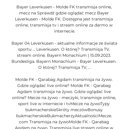
Bayer Leverkusen - Molde FK transmisja online, 
mecz na Sprawdź gdzie oglądać mecz Bayer 
Leverkusen - Molde FK. Dostępna jest transmisja 
online, transmisja tv i stream online za darmo w 
internecie.

Bayer 04 Leverkusen - aktualne informacje ze świata 
sportu ... Leverkusen. O której? Transmisja TV, 
stream online. Bayern Monachium | 15.09.2023. 
Bundesliga. Bayern Monachium - Bayer Leverkusen. 
O której? Transmisja TV, ...

Molde FK - Qarabag Agdam transmisja na żywo. 
Gdzie oglądać live online? ﻿Molde FK - Qarabag 
Agdam transmisja na żywo. Gdzie oglądać live 
online? Mecze na żywo - meczyki, transmisje online, 
sport live w internecie i tvMecze na żywoTypy 
bukmacherskieSkróty meczówBonusy 
bukmacherskieBukmacherzyAktualnościMecze. 
com ﻿Transmisja na żywoMolde FK - Qarabag 
Agdam na żywo. Transmisja live stream online w 