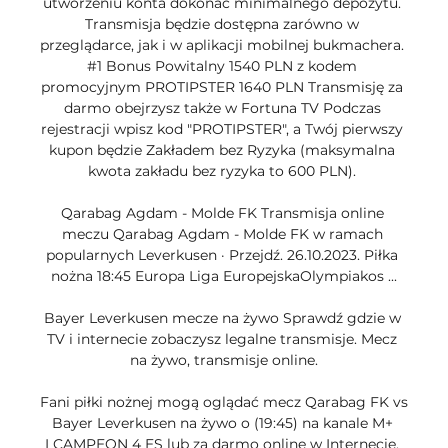
utworzeniu konta dokonać minimalnego depozytu. 
Transmisja będzie dostępna zarówno w 
przeglądarce, jak i w aplikacji mobilnej bukmachera. 
#1 Bonus Powitalny 1540 PLN z kodem 
promocyjnym PROTIPSTER 1640 PLN Transmisję za 
darmo obejrzysz także w Fortuna TV Podczas 
rejestracji wpisz kod "PROTIPSTER", a Twój pierwszy 
kupon będzie Zakładem bez Ryzyka (maksymalna 
kwota zakładu bez ryzyka to 600 PLN). 

Qarabag Agdam - Molde FK Transmisja online 
meczu Qarabag Agdam - Molde FK w ramach 
popularnych Leverkusen · Przejdź. 26.10.2023. Piłka 
nożna 18:45 Europa Liga EuropejskaOlympiakos ...

Bayer Leverkusen mecze na żywo Sprawdź gdzie w 
TV i internecie zobaczysz legalne transmisje. Mecz 
na żywo, transmisje online.

Fani piłki nożnej mogą oglądać mecz Qarabag FK vs 
Bayer Leverkusen na żywo o (19:45) na kanale M+ 
LCAMPEON 4 ES lub za darmo online w Internecie. 