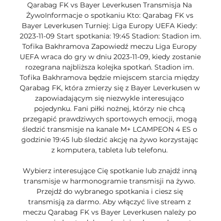
Qarabag FK vs Bayer Leverkusen Transmisja Na 
ŻywoInformacje o spotkaniu Kto: Qarabag FK vs 
Bayer Leverkusen Turniej: Liga Europy UEFA Kiedy: 
2023-11-09 Start spotkania: 19:45 Stadion: Stadion im. 
Tofika Bakhramova Zapowiedź meczu Liga Europy 
UEFA wraca do gry w dniu 2023-11-09, kiedy zostanie 
rozegrana najbliższa kolejka spotkań. Stadion im. 
Tofika Bakhramova będzie miejscem starcia między 
Qarabag FK, która zmierzy się z Bayer Leverkusen w 
zapowiadającym się niezwykle interesująco 
pojedynku. Fani piłki nożnej, którzy nie chcą 
przegapić prawdziwych sportowych emocji, mogą 
śledzić transmisje na kanale M+ LCAMPEON 4 ES o 
godzinie 19:45 lub śledzić akcję na żywo korzystając 
z komputera, tableta lub telefonu. 

Wybierz interesujące Cię spotkanie lub znajdź inną 
transmisje w harmonogramie transmisji na żywo. 
Przejdź do wybranego spotkania i ciesz się 
transmisją za darmo. Aby włączyć live stream z 
meczu Qarabag FK vs Bayer Leverkusen należy po 