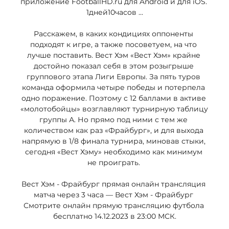
приложение FootballHD.ru для Android и для iOS. 
1дней10часов ...

Расскажем, в каких кондициях оппоненты 
подходят к игре, а также посоветуем, на что 
лучше поставить. Вест Хэм «Вест Хэм» крайне 
достойно показал себя в этом розыгрыше 
группового этапа Лиги Европы. За пять туров 
команда оформила четыре победы и потерпела 
одно поражение. Поэтому с 12 баллами в активе 
«молотобойцы» возглавляют турнирную таблицу 
группы А. Но прямо под ними с тем же 
количеством как раз «Фрайбург», и для выхода 
напрямую в 1/8 финала турнира, миновав стыки, 
сегодня «Вест Хэму» необходимо как минимум 
не проиграть. 

Вест Хэм - Фрайбург прямая онлайн трансляция 
матча через 3 часа — Вест Хэм - Фрайбург 
Смотрите онлайн прямую трансляцию футбола 
бесплатно 14.12.2023 в 23:00 МСК.