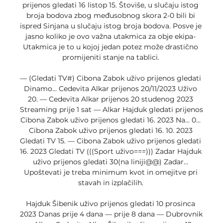
prijenos gledati 16 listop 15. Štoviše, u slučaju istog 
broja bodova zbog međusobnog skora 2-0 bili bi 
ispred Sinjana u slučaju istog broja bodova. Posve je 
jasno koliko je ovo važna utakmica za obje ekipa- 
Utakmica je to u kojoj jedan potez može drastično 
promijeniti stanje na tablici. 

— (Gledati TV#) Cibona Zabok uživo prijenos gledati 
Dinamo... Cedevita Alkar prijenos 20/11/2023 Uživo 
20. — Cedevita Alkar prijenos 20 studenog 2023 
Streaming prije 1 sat — Alkar Hajduk gledati prijenos 
Cibona Zabok uživo prijenos gledati 16. 2023 Na... 0... 
Cibona Zabok uživo prijenos gledati 16. 10. 2023 
Gledati TV 15. — Cibona Zabok uživo prijenos gledati 
16. 2023 Gledati TV (((Sport uživo===))) Zadar Hajduk 
uživo prijenos gledati 30(na liniji@@) Zadar... 
Upoštevati je treba minimum kvot in omejitve pri 
stavah in izplačilih. 

Hajduk Šibenik uživo prijenos gledati 10 prosinca 
2023 Danas prije 4 dana — prije 8 dana — Dubrovnik 