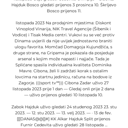
Hajduk Bosco gledati prijenos 3 prosinca 10. Škrljevo 
Bosco prijenos 11.

listopada 2023 Na prodajnim mjestima: Diskont 
Vinoplod Vinarija, NIK Travel Agencije (Šibenik i 
Vodice) i Tisak Media centri. Vukovi su se već protiv 
Dinama uvjerili da nije uvijek jednostavno braniti 
ulogu favorita. Momčad Domagoja Kujundžića, s 
druge strane, na Gripama je pokazala da posjeduje 
arsenal s kojim može napasti i najjače. Tada je 
Splićane spasila individualna kvaliteta Dominika 
Mavre. Cibona, želi li zadržati korak s ostalim 
lovcima na startnu jedinicu, računa na bodove iz 
Zagorje. (((sport tv**))) Cibona Zadar uživo 27 
listopada 2023 prije 1 dan — Gledaj onli prije 2 dana 
— uživo prijenos gledati 10 listopada 10. 

Zabok Hajduk uživo gledati 24 studenog 2023 23. stu 
2023. — 12. stu 2023. — 13. velj 2023. — · 13 de fev. 
[[[DANAS@@]]#] KK Alkar Hajduk Split prijenos 
Furnir Cedevita uživo gledati 28 listopada ...
