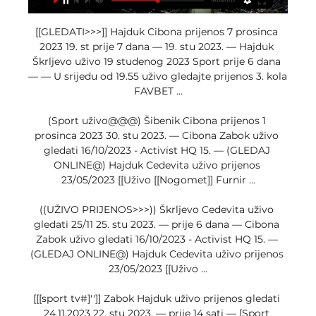
[[GLEDATI>>>]] Hajduk Cibona prijenos 7 prosinca 
2023 19. st prije 7 dana — 19. stu 2023. — Hajduk 
Škrljevo uživo 19 studenog 2023 Sport prije 6 dana 
— — U srijedu od 19.55 uživo gledajte prijenos 3. kola 
FAVBET ...

(Sport uživo@@@) Šibenik Cibona prijenos 1 
prosinca 2023 30. stu 2023. — Cibona Zabok uživo 
gledati 16/10/2023 - Activist HQ 15. — (GLEDAJ 
ONLINE@) Hajduk Cedevita uživo prijenos 
23/05/2023 [[Uživo [[Nogomet]] Furnir ...

((UŽIVO PRIJENOS>>>)) Škrljevo Cedevita uživo 
gledati 25/11 25. stu 2023. — prije 6 dana — Cibona 
Zabok uživo gledati 16/10/2023 - Activist HQ 15. — 
(GLEDAJ ONLINE@) Hajduk Cedevita uživo prijenos 
23/05/2023 [[Uživo ...

[[[sport tv#]'']] Zabok Hajduk uživo prijenos gledati 
24.11.2023 22. stu 2023. — prije 14 sati — [Sport 