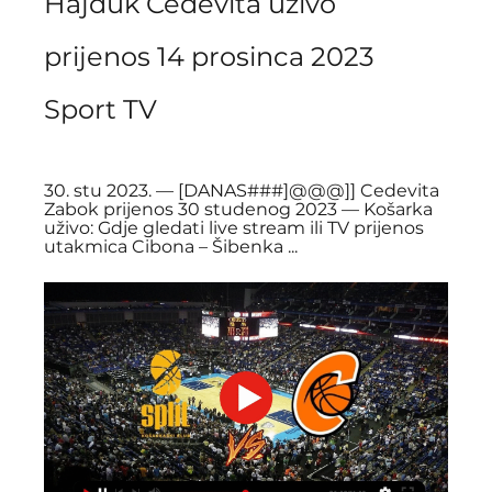
Hajduk Cedevita uživo 
prijenos 14 prosinca 2023 
Sport TV
30. stu 2023. — [DANAS###]@@@]] Cedevita 
Zabok prijenos 30 studenog 2023 — Košarka 
uživo: Gdje gledati live stream ili TV prijenos 
utakmica Cibona – Šibenka ...