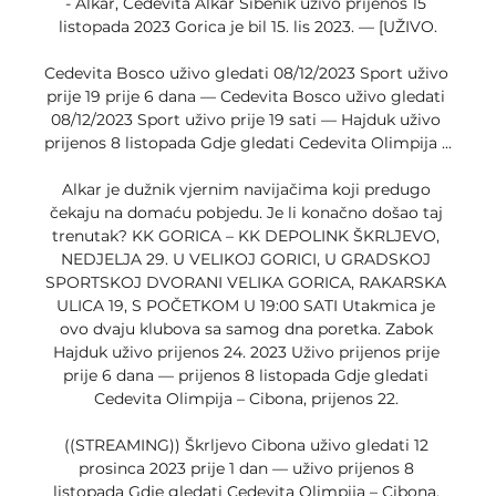
- Alkar, Cedevita Alkar Šibenik uživo prijenos 15 
listopada 2023 Gorica je bil 15. lis 2023. — [UŽIVO.

Cedevita Bosco uživo gledati 08/12/2023 Sport uživo 
prije 19 prije 6 dana — Cedevita Bosco uživo gledati 
08/12/2023 Sport uživo prije 19 sati — Hajduk uživo 
prijenos 8 listopada Gdje gledati Cedevita Olimpija ...

Alkar je dužnik vjernim navijačima koji predugo 
čekaju na domaću pobjedu. Je li konačno došao taj 
trenutak? KK GORICA – KK DEPOLINK ŠKRLJEVO, 
NEDJELJA 29. U VELIKOJ GORICI, U GRADSKOJ 
SPORTSKOJ DVORANI VELIKA GORICA, RAKARSKA 
ULICA 19, S POČETKOM U 19:00 SATI Utakmica je 
ovo dvaju klubova sa samog dna poretka. Zabok 
Hajduk uživo prijenos 24. 2023 Uživo prijenos prije 
prije 6 dana — prijenos 8 listopada Gdje gledati 
Cedevita Olimpija – Cibona, prijenos 22. 

((STREAMING)) Škrljevo Cibona uživo gledati 12 
prosinca 2023 prije 1 dan — uživo prijenos 8 
listopada Gdje gledati Cedevita Olimpija – Cibona, 