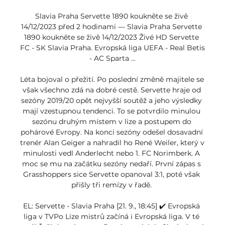
Slavia Praha Servette 1890 koukněte se živě 
14/12/2023 před 2 hodinami — Slavia Praha Servette 
1890 koukněte se živě 14/12/2023 Živé HD Servette 
FC - SK Slavia Praha. Evropská liga UEFA - Real Betis 
- AC Sparta ...

Léta bojoval o přežití. Po poslední změně majitele se 
však všechno zdá na dobré cestě. Servette hraje od 
sezóny 2019/20 opět nejvyšší soutěž a jeho výsledky 
mají vzestupnou tendenci. To se potvrdilo minulou 
sezónu druhým místem v lize a postupem do 
pohárové Evropy. Na konci sezóny odešel dosavadní 
trenér Alan Geiger a nahradil ho René Weiler, který v 
minulosti vedl Anderlecht nebo 1. FC Norimberk. A 
moc se mu na začátku sezóny nedaří. První zápas s 
Grasshoppers sice Servette opanoval 3:1, poté však 
přišly tři remízy v řadě. 

EL: Servette - Slavia Praha [21. 9., 18:45] ✔️ Evropská 
liga v TVPo Lize mistrů začíná i Evropská liga. V té 