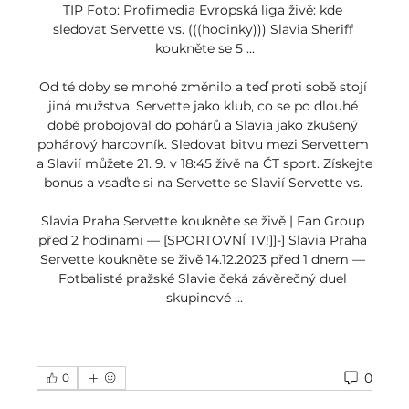
TIP Foto: Profimedia Evropská liga živě: kde 
sledovat Servette vs. (((hodinky))) Slavia Sheriff 
koukněte se 5 ...

Od té doby se mnohé změnilo a teď proti sobě stojí 
jiná mužstva. Servette jako klub, co se po dlouhé 
době probojoval do pohárů a Slavia jako zkušený 
pohárový harcovník. Sledovat bitvu mezi Servettem 
a Slavií můžete 21. 9. v 18:45 živě na ČT sport. Získejte 
bonus a vsaďte si na Servette se Slavií Servette vs. 

Slavia Praha Servette koukněte se živě | Fan Group 
před 2 hodinami — [SPORTOVNÍ TV!]]-] Slavia Praha 
Servette koukněte se živě 14.12.2023 před 1 dnem — 
Fotbalisté pražské Slavie čeká závěrečný duel 
skupinové ...
0
0