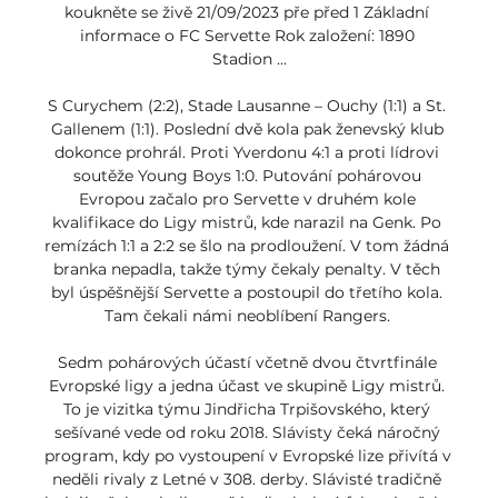
koukněte se živě 21/09/2023 pře před 1 Základní 
informace o FC Servette Rok založení: 1890 
Stadion ...

S Curychem (2:2), Stade Lausanne – Ouchy (1:1) a St. 
Gallenem (1:1). Poslední dvě kola pak ženevský klub 
dokonce prohrál. Proti Yverdonu 4:1 a proti lídrovi 
soutěže Young Boys 1:0. Putování pohárovou 
Evropou začalo pro Servette v druhém kole 
kvalifikace do Ligy mistrů, kde narazil na Genk. Po 
remízách 1:1 a 2:2 se šlo na prodloužení. V tom žádná 
branka nepadla, takže týmy čekaly penalty. V těch 
byl úspěšnější Servette a postoupil do třetího kola. 
Tam čekali námi neoblíbení Rangers. 

Sedm pohárových účastí včetně dvou čtvrtfinále 
Evropské ligy a jedna účast ve skupině Ligy mistrů. 
To je vizitka týmu Jindřicha Trpišovského, který 
sešívané vede od roku 2018. Slávisty čeká náročný 
program, kdy po vystoupení v Evropské lize přivítá v 
neděli rivaly z Letné v 308. derby. Slávisté tradičně 