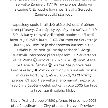
Servette Ženeva v TV? Přímý přenos duelu ve 
skupině G Evropské ligy mezi Slavií a Servette 
Ženeva vysílá stanice ...

Naposledy spolu hráli dvě přátelská utkání během 
zimní přípravy. Oba zápasy vyzněly pro sešívané (1:0, 
3:0). A kurzy to nyní vidí stejně, bookmakeři totiž 
favorizují Slavii v kurzu 2, 03. Zatímco na Servette je 
kurz 3, 45. Remíza je ohodnocena kurzem 3, 60. 
Utkání bude řídit gruzínský rozhodčí Giorgi 
Kruashvili. Informace před zápasem FC Servette vs. 
Slavia Praha 🕖 Kdy: 21. 9. 2023, 18:45 🌍 Kde: Stade 
de Genève, Ženeva 🏆 Soutěž: Skupinová fáze 
Evropské ligy ⚽ Rozhodčí: Giorgi Kruashvili, Gruzie 
✅ Kurzy Fortuny: 3, 45 – 3, 60 – 2, 03 📺 Přímý 
přenos: ČT sport Servette a jeho návrat mezi elitu 
Tradiční a úspěšný celek potkal v roce 2005 bankrot 
a hrozil zánik celého klubu. 

Slavia Praha Servette 1890 přenos 14 prosince 2023 
před 2 hodinami — Živý přenos – Kurzy – Preview – 