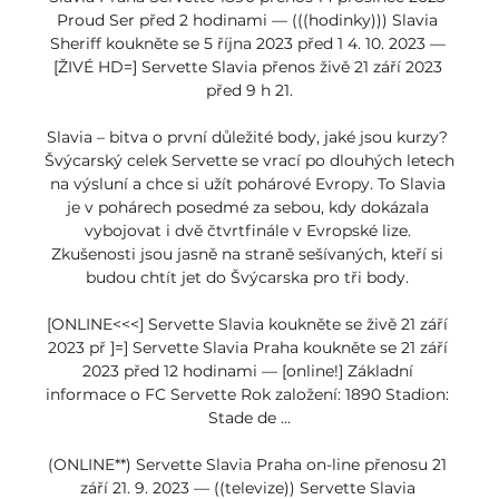
Proud Ser před 2 hodinami — (((hodinky))) Slavia 
Sheriff koukněte se 5 října 2023 před 1 4. 10. 2023 — 
[ŽIVÉ HD=] Servette Slavia přenos živě 21 září 2023 
před 9 h 21.

Slavia – bitva o první důležité body, jaké jsou kurzy? 
Švýcarský celek Servette se vrací po dlouhých letech 
na výsluní a chce si užít pohárové Evropy. To Slavia 
je v pohárech posedmé za sebou, kdy dokázala 
vybojovat i dvě čtvrtfinále v Evropské lize. 
Zkušenosti jsou jasně na straně sešívaných, kteří si 
budou chtít jet do Švýcarska pro tři body. 

[ONLINE<<<] Servette Slavia koukněte se živě 21 září 
2023 př ]=] Servette Slavia Praha koukněte se 21 září 
2023 před 12 hodinami — [online!] Základní 
informace o FC Servette Rok založení: 1890 Stadion: 
Stade de ...

(ONLINE**) Servette Slavia Praha on-line přenosu 21 
září 21. 9. 2023 — ((televize)) Servette Slavia 