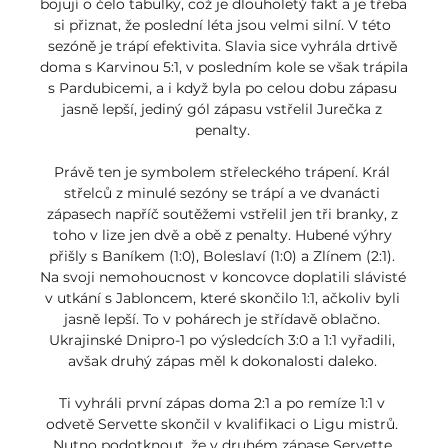
bojují o čelo tabulky, což je dlouholetý fakt a je třeba 
si přiznat, že poslední léta jsou velmi silní. V této 
sezóně je trápí efektivita. Slavia sice vyhrála drtivě 
doma s Karvinou 5:1, v posledním kole se však trápila 
s Pardubicemi, a i když byla po celou dobu zápasu 
jasně lepší, jediný gól zápasu vstřelil Jurečka z 
penalty. 

Právě ten je symbolem střeleckého trápení. Král 
střelců z minulé sezóny se trápí a ve dvanácti 
zápasech napříč soutěžemi vstřelil jen tři branky, z 
toho v lize jen dvě a obě z penalty. Hubené výhry 
přišly s Baníkem (1:0), Boleslaví (1:0) a Zlínem (2:1). 
Na svoji nemohoucnost v koncovce doplatili slávisté 
v utkání s Jabloncem, které skončilo 1:1, ačkoliv byli 
jasně lepší. To v pohárech je střídavě oblačno. 
Ukrajinské Dnipro-1 po výsledcích 3:0 a 1:1 vyřadili, 
avšak druhý zápas měl k dokonalosti daleko. 

Ti vyhráli první zápas doma 2:1 a po remíze 1:1 v 
odvetě Servette skončil v kvalifikaci o Ligu mistrů. 
Nutno podotknout, že v druhém zápase Servette 