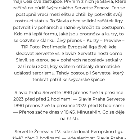
mají Češi dva zástupce. Prvním z nich je Slavia, která 
začíná na půdě švýcarského Servette Ženeva. Ten se 
postupně vrací mezi elitu a chtěl by potvrdit svůj 
rostoucí status. To Slavia chce solidní začátek ligy 
potvrdit i v pohárech a rázně vykročit za postupem. 
Kdo má lepší formu, jaké jsou prognózy a kurzy, to 
se dozvíte v článku. Živý přenos – Kurzy – Preview – 
TIP Foto: Profimedia Evropská liga živě: kde 
sledovat Servette vs. Slavia? Servette hostí doma 
Slavii, se kterou se v pohárech naposledy setkal v 
září roku 2001, kdy světem otřásaly dramatické 
události terorismu. Tehdy postoupil Servette, který 
tenkrát patřil ke švýcarské špičce. 

Slavia Praha Servette 1890 přenos živě 14 prosince 
2023 před před 2 hodinami — Slavia Praha Servette 
1890 přenos živě 14 prosince 2023 před 8 hodinami 
— Přenos začne dnes v 18:45. MinutaMin. Co se děje 
na hřišti.

Servette Ženeva v TV: kde sledovat Evropskou ligu 
živě? před 9 hodinami — Kde sledovat Slavia Praha - 