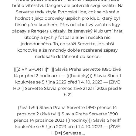
hrál o vítězství. Rangers ale potvrdili svoji kvalitu. Na 
Servette tedy zbyla Evropská liga, což se dá stále 
hodnotit jako obrovský úspěch pro klub, který byl 
těsně před krachem. Přes nelichotivý začátek ligy 
zápasy s Rangers ukázaly, že ženevský klub umí hrát 
útočný a rychlý fotbal a Slavii nečeká nic 
jednoduchého. To, co sráží Servette, je slabší 
koncovka a že mnohdy dobře rozehrané zápasy 
nedokáže dotáhnout do konce. 

[[[ŽIVÝ SPORT!!]'''']] Slavia Praha Servette 1890 živě 
14 pr před 2 hodinami — (((hodinky))) Slavia Sheriff 
koukněte se 5 října 2023 před 1 4. 10. 2023 — [ŽIVÉ 
HD=] Servette Slavia přenos živě 21 září 2023 před 9 
h 21.

(živá tv!!!) Slavia Praha Servette 1890 přenos 14 
prosince 2 (živá tv!!!) Slavia Praha Servette 1890 
přenos 14 prosince 2023 (((hodinky))) Slavia Sheriff 
koukněte se 5 října 2023 před 1 4. 10. 2023 — [ŽIVÉ 
HD=] Servette ...
