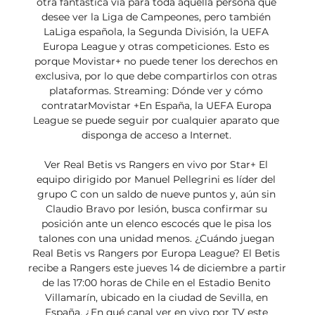
otra fantástica vía para toda aquella persona que 
desee ver la Liga de Campeones, pero también 
LaLiga española, la Segunda División, la UEFA 
Europa League y otras competiciones. Esto es 
porque Movistar+ no puede tener los derechos en 
exclusiva, por lo que debe compartirlos con otras 
plataformas. Streaming: Dónde ver y cómo 
contratarMovistar +En España, la UEFA Europa 
League se puede seguir por cualquier aparato que 
disponga de acceso a Internet. 

Ver Real Betis vs Rangers en vivo por Star+ El 
equipo dirigido por Manuel Pellegrini es líder del 
grupo C con un saldo de nueve puntos y, aún sin 
Claudio Bravo por lesión, busca confirmar su 
posición ante un elenco escocés que le pisa los 
talones con una unidad menos. ¿Cuándo juegan 
Real Betis vs Rangers por Europa League? El Betis 
recibe a Rangers este jueves 14 de diciembre a partir 
de las 17:00 horas de Chile en el Estadio Benito 
Villamarín, ubicado en la ciudad de Sevilla, en 
España. ¿En qué canal ver en vivo por TV este 