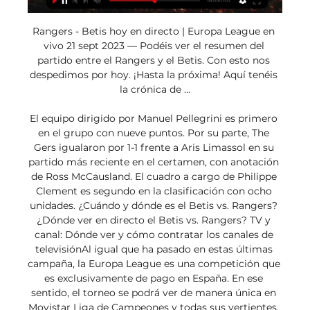
Rangers - Betis hoy en directo | Europa League en 
vivo 21 sept 2023 — Podéis ver el resumen del 
partido entre el Rangers y el Betis. Con esto nos 
despedimos por hoy. ¡Hasta la próxima! Aquí tenéis 
la crónica de ...

El equipo dirigido por Manuel Pellegrini es primero 
en el grupo con nueve puntos. Por su parte, The 
Gers igualaron por 1-1 frente a Aris Limassol en su 
partido más reciente en el certamen, con anotación 
de Ross McCausland. El cuadro a cargo de Philippe 
Clement es segundo en la clasificación con ocho 
unidades. ¿Cuándo y dónde es el Betis vs. Rangers? 
¿Dónde ver en directo el Betis vs. Rangers? TV y 
canal: Dónde ver y cómo contratar los canales de 
televisiónAl igual que ha pasado en estas últimas 
campaña, la Europa League es una competición que 
es exclusivamente de pago en España. En ese 
sentido, el torneo se podrá ver de manera única en 
Movistar Liga de Campeones y todas sus vertientes. 
