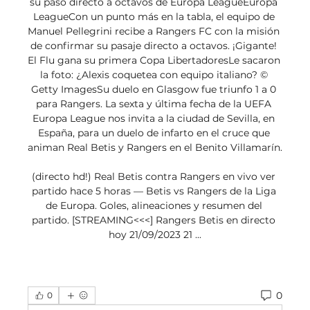
su paso directo a octavos de Europa LeagueEuropa 
LeagueCon un punto más en la tabla, el equipo de 
Manuel Pellegrini recibe a Rangers FC con la misión 
de confirmar su pasaje directo a octavos. ¡Gigante! 
El Flu gana su primera Copa LibertadoresLe sacaron 
la foto: ¿Alexis coquetea con equipo italiano? © 
Getty ImagesSu duelo en Glasgow fue triunfo 1 a 0 
para Rangers. La sexta y última fecha de la UEFA 
Europa League nos invita a la ciudad de Sevilla, en 
España, para un duelo de infarto en el cruce que 
animan Real Betis y Rangers en el Benito Villamarín. 

(directo hd!) Real Betis contra Rangers en vivo ver 
partido hace 5 horas — Betis vs Rangers de la Liga 
de Europa. Goles, alineaciones y resumen del 
partido. [STREAMING<<<] Rangers Betis en directo 
hoy 21/09/2023 21 ...
0
0