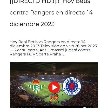
[[DIRECTO HD!!]!!] Hoy Betis 
contra Rangers en directo 14 
diciembre 2023
Hoy Real Betis vs Rangers en directo 14 
diciembre 2023 Televisión en vivo 26 oct 2023 
— Por su parte, Aris Limassol jugará contra 
Rangers FC y Sparta Praha ...