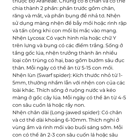
thuộc bộ Araneae. Chúng có 8 chân và cơ thể 
chia thành 2 phần: phần trước gồm chân, 
răng và mắt, và phần bụng để nhả tơ. Nhện 
sử dụng màng nhện để bẫy mồi hoặc rình rập 
và tấn công khi con mồi bị mắc vào mạng.
Nhện Lycosa: Có vạch hình nĩa hoặc chữ Y 
trên lưng và bụng có các điểm trắng. Sống ở 
tầng gốc lúa, nhện trưởng thành ăn nhiều 
loại côn trùng có hại, bao gồm bướm sâu đục 
thân. Mỗi ngày có thể ăn từ 5-15 con mồi.
Nhện lùn (Swarf spider): Kích thước nhỏ từ 1-
5mm, thường nhầm lẫn với nhện con của các 
loài khác. Thích sống ở ruộng nước và kéo 
màng ở gốc cây lúa. Mỗi ngày có thể ăn từ 4-5 
con sâu cuốn lá hoặc rầy non.
Nhện chân dài (Long-jawed spider): Có chân 
và cơ thể dài khoảng 6-10mm. Thích nghi ở 
vùng ẩm và rình mồi vào buổi sáng sớm. Mỗi 
con có thể ăn 2-3 con sâu cuốn lá hoặc sâu 