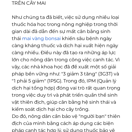
TRÊN CÂY MAI
Như chúng ta đã biết, việc sử dụng nhiều loại 
thuốc hóa học trong nông nghiệp trong thời 
gian dài đã dẫn đến sự mất cân bằng sinh 
thái 
mai vàng bonsai
 khiến sâu bệnh ngày 
càng kháng thuốc và dịch hại xuất hiện ngày 
càng nhiều. Điều này đã tạo ra những áp lực 
lớn cho nông dân trong công việc canh tác. Vì 
vậy, các nhà khoa học đã đề xuất một số giải 
pháp bền vững như: "3 giảm 3 tăng" (3G3T) và 
"1 phải 5 giảm" (1P5G). Trong đó, IPM (Quản lý 
dịch hại tổng hợp) đóng vai trò rất quan trọng 
trong việc duy trì và phát triển quần thể sinh 
vật thiên địch, giúp cân bằng hệ sinh thái và 
kiểm soát dịch hại cho cây trồng.
Do đó, nông dân cần bảo vệ "người bạn" thiên 
địch của mình bằng cách áp dụng các biện 
pháp canh tác hợp lý, sử dụng thuốc bảo vệ 