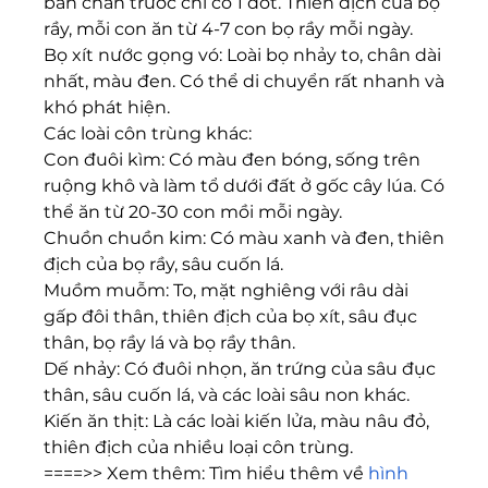
bàn chân trước chỉ có 1 đốt. Thiên địch của bọ 
rầy, mỗi con ăn từ 4-7 con bọ rầy mỗi ngày.
Bọ xít nước gọng vó: Loài bọ nhảy to, chân dài 
nhất, màu đen. Có thể di chuyển rất nhanh và 
khó phát hiện.
Các loài côn trùng khác:
Con đuôi kìm: Có màu đen bóng, sống trên 
ruộng khô và làm tổ dưới đất ở gốc cây lúa. Có 
thể ăn từ 20-30 con mồi mỗi ngày.
Chuồn chuồn kim: Có màu xanh và đen, thiên 
địch của bọ rầy, sâu cuốn lá.
Muồm muỗm: To, mặt nghiêng với râu dài 
gấp đôi thân, thiên địch của bọ xít, sâu đục 
thân, bọ rầy lá và bọ rầy thân.
Dế nhảy: Có đuôi nhọn, ăn trứng của sâu đục 
thân, sâu cuốn lá, và các loài sâu non khác.
Kiến ăn thịt: Là các loài kiến lửa, màu nâu đỏ, 
thiên địch của nhiều loại côn trùng.
====>> Xem thêm: Tìm hiểu thêm về 
hình 