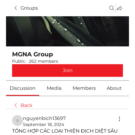
Groups
MGNA Group
Public
·
262 members
Join
Discussion
Media
Members
About
Back
nguyenbich13697
nguyenbich13697
September 18, 2024
TỔNG HỢP CÁC LOẠI THIÊN ĐỊCH DIỆT SÂU 