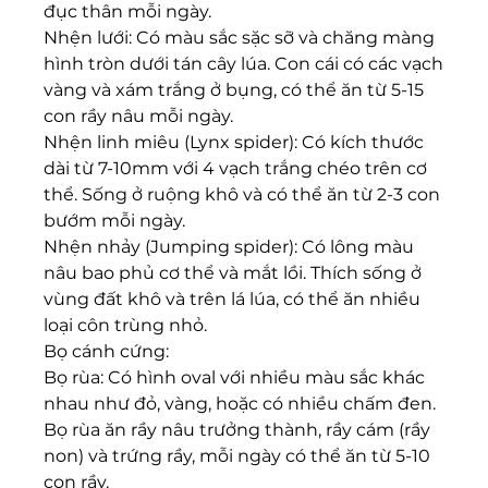
đục thân mỗi ngày.
Nhện lưới: Có màu sắc sặc sỡ và chăng màng 
hình tròn dưới tán cây lúa. Con cái có các vạch 
vàng và xám trắng ở bụng, có thể ăn từ 5-15 
con rầy nâu mỗi ngày.
Nhện linh miêu (Lynx spider): Có kích thước 
dài từ 7-10mm với 4 vạch trắng chéo trên cơ 
thể. Sống ở ruộng khô và có thể ăn từ 2-3 con 
bướm mỗi ngày.
Nhện nhảy (Jumping spider): Có lông màu 
nâu bao phủ cơ thể và mắt lồi. Thích sống ở 
vùng đất khô và trên lá lúa, có thể ăn nhiều 
loại côn trùng nhỏ.
Bọ cánh cứng:
Bọ rùa: Có hình oval với nhiều màu sắc khác 
nhau như đỏ, vàng, hoặc có nhiều chấm đen. 
Bọ rùa ăn rầy nâu trưởng thành, rầy cám (rầy 
non) và trứng rầy, mỗi ngày có thể ăn từ 5-10 
con rầy.