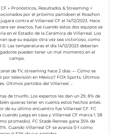
l CF » Pronósticos, Resultados & Streaming + 
ocionados por el próximo partidoen el Roazhon 
gará contra el Villarreal CF el 14/12/2023. Hace 
ara ser exactos, fue cuando estos dos equipos se 
ia en el Estadio de la Cerámica de Villarreal. Los 
eran que su equipo otra vez sea victorioso, como 
-0. Las temperaturas el día 14/12/2023 deberían 
s jugadores pueden tener un mal momento en el 
campo. 

, canal de TV, streaming hace 2 días — Cómo se 
al por televisión en México? FOX Sports. Últimos 
. Últimos partidos del Villarreal ...

tas de triunfo. Los expertos les dan un 29, 8% de 
bién quieras tener en cuenta estos hechos antes 
r de su último encuentro fue Villarreal CF. FC 
cuando juega en casa y Villarreal CF marca 1. 58 
omo promedio). FC Stade Rennes gana 35% de 
21%. Cuando Villarreal CF se avanza 0-1 como 
ganan el 52% de sus partidos. 
