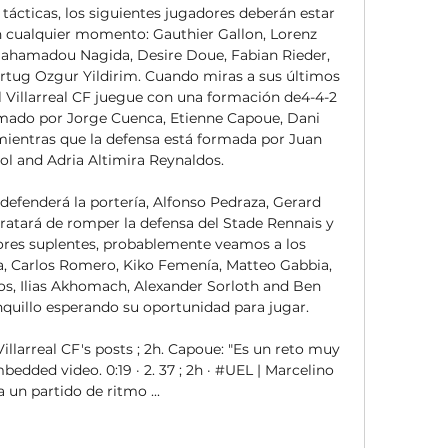
tácticas, los siguientes jugadores deberán estar 
en cualquier momento: Gauthier Gallon, Lorenz 
hamadou Nagida, Desire Doue, Fabian Rieder, 
ertug Ozgur Yildirim. Cuando miras a sus últimos 
l Villarreal CF juegue con una formación de4-4-2 
mado por Jorge Cuenca, Etienne Capoue, Dani 
mientras que la defensa está formada por Juan 
ol and Adria Altimira Reynaldos. 

defenderá la portería, Alfonso Pedraza, Gerard 
ratará de romper la defensa del Stade Rennais y 
res suplentes, probablemente veamos a los 
, Carlos Romero, Kiko Femenía, Matteo Gabbia, 
s, Ilias Akhomach, Alexander Sorloth and Ben 
quillo esperando su oportunidad para jugar. 

Villarreal CF's posts ; 2h. Capoue: "Es un reto muy 
dded video. 0:19 · 2. 37 ; 2h · #UEL | Marcelino 
 un partido de ritmo ...