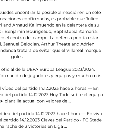
uedes encontrar la posible alineaciónen un sólo 
ineaciones confirmadas, es probable que Julien 
 and Arnaud Kalimuendo en la delantera de su 
or Benjamin Bourigeaud, Baptiste Santamaria, 
n el centro del campo. La defensa podría estar 
Jeanuel Belocian, Arthur Theate and Adrien 
ndanda tratará de evitar que el Villareal marque 
goles. 

ficial de la UEFA Europa League 2023/2024. 
 información de jugadores y equipos y mucho más.

 vídeo del partido 14.12.2023 hace 2 horas — En 
eo del partido 14.12.2023 Hoy Todo sobre el equipo 
 plantilla actual con valores de ...

ídeo del partido 14.12.2023 hace 1 hora — En vivo 
l partido 14.12.2023 Claves del Partido · FC Stade 
a racha de 3 victorias en Liga ...
