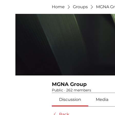
Home
Groups
MGNA Gr
MGNA Group
Public
·
262 members
Discussion
Media
Back