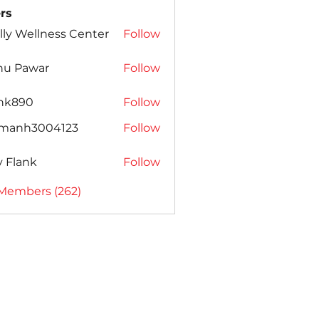
rs
lly Wellness Center
Follow
nu Pawar
Follow
ank890
Follow
amanh3004123
Follow
h3004123
ly Flank
Follow
 Members (262)