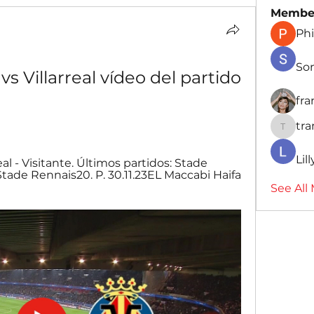
Membe
Phi
So
s Villarreal vídeo del partido 
fr
tr
traman
Lil
al - Visitante. Últimos partidos: Stade 
Stade Rennais20. P. 30.11.23EL Maccabi Haifa 
See All