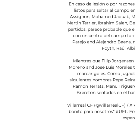
En caso de lesión o por razones 
listos para saltar al campo 
Assignon, Mohamed Jaouab, Ma
Martin Terrier, Ibrahim Salah, B
partidos, parece probable que e
con un centro del campo for
Parejo and Alejandro Baena, 
Foyth, Raúl Albi
Mientras que Filip Jorgensen 
Moreno and José Luis Morales t
marcar goles. Como jugado
siguientes nombres Pepe Reina
Ramon Terrats, Manu Triguero
Brereton sentados en el ban
Villarreal CF (@VillarrealCF) / X 
bonito para nosotros" #UEL. Embe
espera