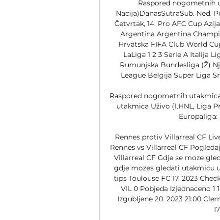
Raspored nogometnih uta
Nacija)DanasSutraSub. Ned. Po
Četvrtak, 14. Pro AFC Cup Azij
Argentina Argentina Champio
Hrvatska FIFA Club World Cup
LaLiga 1 2 3 Serie A Italija 
Rumunjska Bundesliga (Ž) Nj
League Belgija Super Liga Sr
Raspored nogometnih utakmica 
utakmica Uživo (1.HNL, Liga Pr
Europaliga: 
Rennes protiv Villarreal CF Liv
Rennes vs Villarreal CF Pogledaj 
Villarreal CF Gdje se moze gled
gdje mozes gledati utakmicu u
tips Toulouse FC 17. 2023 Check
VIL 0 Pobjeda Izjednaceno 1 14.
Izgubljene 20. 2023 21:00 Cler
1