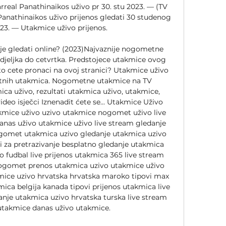
rreal Panathinaikos uživo pr 30. stu 2023. — (TV 
Panathinaikos uživo prijenos gledati 30 studenog 
023. — Utakmice uživo prijenos.

e gledati online? (2023)Najvaznije nogometne 
jeljka do cetvrtka. Predstojece utakmice ovog 
to cete pronaci na ovoj stranici? Utakmice uživo 
etnih utakmica. Nogometne utakmice na TV 
ca uživo, rezultati utakmica uživo, utakmice, 
ideo isječci Iznenadit ćete se... Utakmice Uživo 
mice uživo uzivo utakmice nogomet uživo live 
anas uživo utakmice uživo live stream gledanje 
gomet utakmica uzivo gledanje utakmica uzivo 
ti za pretrazivanje besplatno gledanje utakmica 
 fudbal live prijenos utakmica 365 live stream 
 nogomet prenos utakmica uzivo utakmice uživo 
ice uzivo hrvatska hrvatska maroko tipovi max 
ica belgija kanada tipovi prijenos utakmica live 
anje utakmica uzivo hrvatska turska live stream 
utakmice danas uživo utakmice. 
