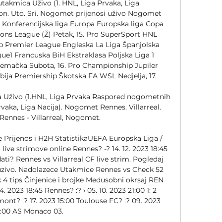
kmica Uživo (1. HNL, Liga Prvaka, Liga 
n. Uto. Sri. Nogomet prijenosi uživo Nogomet 
a Konferencijska liga Europa Europska liga Copa 
ns League (Ž) Petak, 15. Pro SuperSport HNL 
 Premier League Engleska La Liga Španjolska 
Ligue1 Francuska BiH Ekstraklasa Poljska Liga 1 
emačka Subota, 16. Pro Championship Jupiler 
bija Premiership Škotska FA WSL Nedjelja, 17. 

Uživo (1.HNL, Liga Prvaka Raspored nogometnih 
vaka, Liga Nacija). Nogomet Rennes. Villarreal. 
Rennes - Villarreal, Nogomet.

e Prijenos i H2H StatistikaUEFA Europska Liga / 
live strimove online Rennes? -? 14. 12. 2023 18:45 
ati? Rennes vs Villarreal CF live strim. Pogledaj 
zivo. Nadolazece Utakmice Rennes vs Check 52 
 4 tips Činjenice i brojke Medusobni okrsaj REN 
 2023 18:45 Rennes? :? › 05. 10. 2023 21:00 1: 2 
mont? :? 17. 2023 15:00 Toulouse FC? :? 09. 2023 
7:00 AS Monaco 03. 
