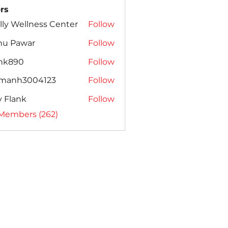
rs
lly Wellness Center
Follow
nu Pawar
Follow
ank890
Follow
amanh3004123
Follow
h3004123
ly Flank
Follow
 Members (262)