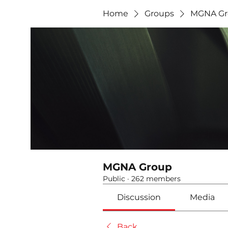
Home
Groups
MGNA Gr
MGNA Group
Public
·
262 members
Discussion
Media
Back