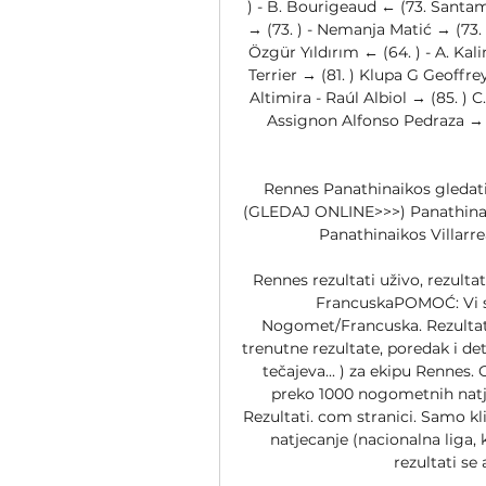
) - B. Bourigeaud ← (73. Santama
→ (73. ) - Nemanja Matić → (73. ) 
Özgür Yıldırım ← (64. ) - A. Kal
Terrier → (81. ) Klupa G Geoffr
Altimira - Raúl Albiol → (85. )
Assignon Alfonso Pedraza → (5
Rennes Panathinaikos gledati p
(GLEDAJ ONLINE>>>) Panathinaiko
Panathinaikos Villarrea
Rennes rezultati uživo, rezultat
FrancuskaPOMOĆ: Vi ste
Nogomet/Francuska. Rezultati.
trenutne rezultate, poredak i det
tečajeva... ) za ekipu Rennes.
preko 1000 nogometnih natjec
Rezultati. com stranici. Samo kl
natjecanje (nacionalna liga, 
rezultati se