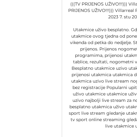
(((TV PRIJENOS UŽIVO!!!))) Villa
PRIJENOS UŽIVO!!!))) Villarreal 
2023 7. stu 2
Utakmice uživo besplatno. Gdj
utakmice ovog tjedna od poned
vikenda od petka do nedjelje. S
prijenos. Prijenos nogom
programima, prijenosi utakmi
tablice, rezultati, nogometni v
Besplatno utakmice uzivo utak
prijenosi utakmica utakmica d
utakmica uzivo live stream no
bez registracije Popularni upi
uživo utakmice utakmice uživo
uzivo najbolji live stream za
besplatno utakmica uživo utakm
sport live stream gledanje utakm
tv sport online streaming gled
live utakmice 