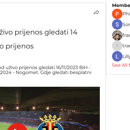
Membe
Phi
So
ivo prijenos gledati 14 
fr
o prijenos
tr
traman
Lil
See All
d uživo prijenos gledati 16/11/2023 BiH - 
 2024 - Nogomet. Gdje gledati besplatni 