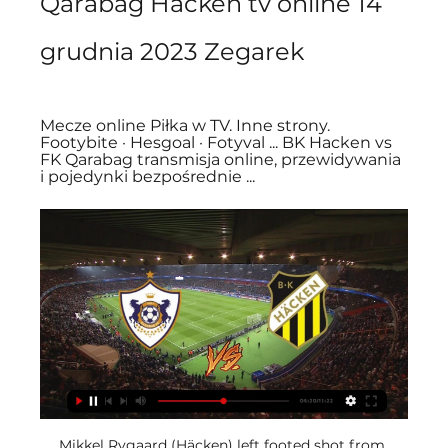
Qarabağ Häcken tv online 14 
grudnia 2023 Zegarek
Mecze online Piłka w TV. Inne strony. 
Footybite · Hesgoal · Fotyval ... BK Hacken vs 
FK Qarabag transmisja online, przewidywania 
i pojedynki bezpośrednie ...
Mikkel Rygaard (Häcken) left footed shot from 