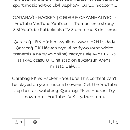
sport.moziohd-tv.club/live.php?v=Qar…c=Soccer# ...

QARABAĞ - HACKEN | QƏLƏBƏ QAZANMALIYIQ ! - 
YouTube YouTube YouTube  ·  Tłumaczenie strony 
3:51 YouTube Futbolistika TV 3 dni temu 3 dni temu

Qarabağ - BK Häcken wynik na żywo, H2H i składy 
Qarabağ BK Häcken wyniki na żywo (oraz wideo 
transmisja na żywo online) zaczyna się 14 gru 2023 
at 17:45 czasu UTC na stadionie Azərsun Arena, 
miasto Baku, ...

Qarabag FK vs Häcken - YouTube This content can't 
be played on your mobile browser. Get the YouTube 
app to start watching. Qarabag FK vs Häcken. Try 
nowmore ...YouTube · ViX · tydzień temu
0
0