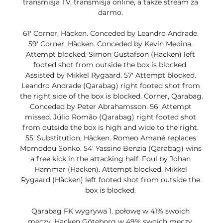
transmisja TV, transmisja online, a także stream za 
darmo. 

61' Corner, Häcken. Conceded by Leandro Andrade. 
59' Corner, Häcken. Conceded by Kevin Medina. 
Attempt blocked. Simon Gustafson (Häcken) left 
footed shot from outside the box is blocked. 
Assisted by Mikkel Rygaard. 57' Attempt blocked. 
Leandro Andrade (Qarabag) right footed shot from 
the right side of the box is blocked. Corner, Qarabag. 
Conceded by Peter Abrahamsson. 56' Attempt 
missed. Júlio Romão (Qarabag) right footed shot 
from outside the box is high and wide to the right. 
55' Substitution, Häcken. Romeo Amané replaces 
Momodou Sonko. 54' Yassine Benzia (Qarabag) wins 
a free kick in the attacking half. Foul by Johan 
Hammar (Häcken). Attempt blocked. Mikkel 
Rygaard (Häcken) left footed shot from outside the 
box is blocked. 

Qarabag FK wygrywa 1. połowę w 41% swoich 
meczy, Hacken Göteborg w 49% swoich meczy. 