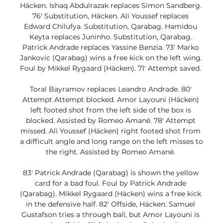
Häcken. Ishaq Abdulrazak replaces Simon Sandberg. 
76' Substitution, Häcken. Ali Youssef replaces 
Edward Chilufya. Substitution, Qarabag. Hamidou 
Keyta replaces Juninho. Substitution, Qarabag. 
Patrick Andrade replaces Yassine Benzia. 73' Marko 
Jankovic (Qarabag) wins a free kick on the left wing. 
Foul by Mikkel Rygaard (Häcken). 71' Attempt saved. 

Toral Bayramov replaces Leandro Andrade. 80' 
Attempt Attempt blocked. Amor Layouni (Häcken) 
left footed shot from the left side of the box is 
blocked. Assisted by Romeo Amané. 78' Attempt 
missed. Ali Youssef (Häcken) right footed shot from 
a difficult angle and long range on the left misses to 
the right. Assisted by Romeo Amané. 

83' Patrick Andrade (Qarabag) is shown the yellow 
card for a bad foul. Foul by Patrick Andrade 
(Qarabag). Mikkel Rygaard (Häcken) wins a free kick 
in the defensive half. 82' Offside, Häcken. Samuel 
Gustafson tries a through ball, but Amor Layouni is 