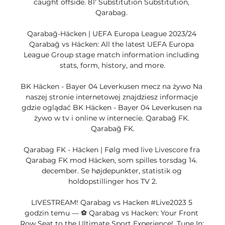
caught offside. 81' Substitution Substitution, 
Qarabag. 

Qarabağ-Häcken | UEFA Europa League 2023/24 
Qarabağ vs Häcken: All the latest UEFA Europa 
League Group stage match information including 
stats, form, history, and more.

BK Häcken - Bayer 04 Leverkusen mecz na żywo Na 
naszej stronie internetowej znajdziesz informacje 
gdzie oglądać BK Häcken - Bayer 04 Leverkusen na 
żywo w tv i online w internecie. Qarabağ FK. 
Qarabağ FK.

Qarabag FK - Häcken | Følg med live Livescore fra 
Qarabag FK mod Häcken, som spilles torsdag 14. 
december. Se højdepunkter, statistik og 
holdopstillinger hos TV 2.

LIVESTREAM! Qarabag vs Hacken #Live2023 5 
godzin temu — ⚽ Qarabag vs Hacken: Your Front 
Row Seat to the Ultimate Sport Experience!. Tune In: 