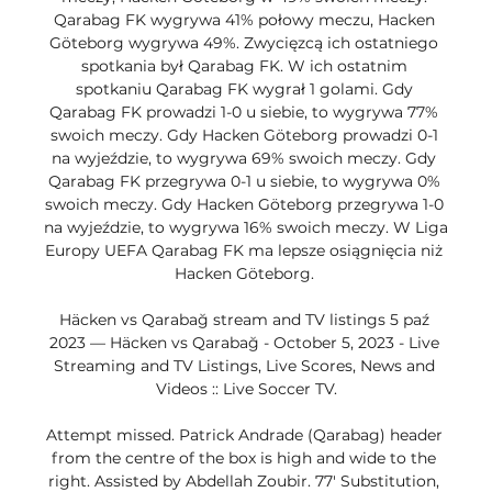
Qarabag FK wygrywa 41% połowy meczu, Hacken 
Göteborg wygrywa 49%. Zwycięzcą ich ostatniego 
spotkania był Qarabag FK. W ich ostatnim 
spotkaniu Qarabag FK wygrał 1 golami. Gdy 
Qarabag FK prowadzi 1-0 u siebie, to wygrywa 77% 
swoich meczy. Gdy Hacken Göteborg prowadzi 0-1 
na wyjeździe, to wygrywa 69% swoich meczy. Gdy 
Qarabag FK przegrywa 0-1 u siebie, to wygrywa 0% 
swoich meczy. Gdy Hacken Göteborg przegrywa 1-0 
na wyjeździe, to wygrywa 16% swoich meczy. W Liga 
Europy UEFA Qarabag FK ma lepsze osiągnięcia niż 
Hacken Göteborg. 

Häcken vs Qarabağ stream and TV listings 5 paź 
2023 — Häcken vs Qarabağ - October 5, 2023 - Live 
Streaming and TV Listings, Live Scores, News and 
Videos :: Live Soccer TV.

Attempt missed. Patrick Andrade (Qarabag) header 
from the centre of the box is high and wide to the 
right. Assisted by Abdellah Zoubir. 77' Substitution, 