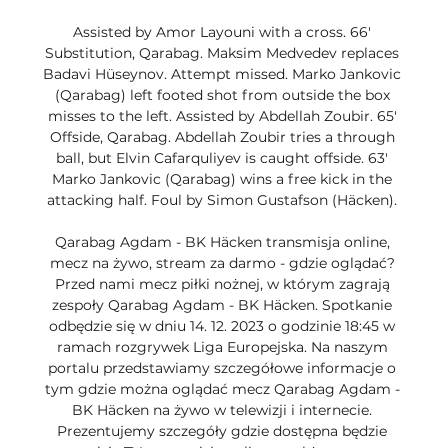
Assisted by Amor Layouni with a cross. 66' 
Substitution, Qarabag. Maksim Medvedev replaces 
Badavi Hüseynov. Attempt missed. Marko Jankovic 
(Qarabag) left footed shot from outside the box 
misses to the left. Assisted by Abdellah Zoubir. 65' 
Offside, Qarabag. Abdellah Zoubir tries a through 
ball, but Elvin Cafarquliyev is caught offside. 63' 
Marko Jankovic (Qarabag) wins a free kick in the 
attacking half. Foul by Simon Gustafson (Häcken). 

Qarabag Agdam - BK Häcken transmisja online, 
mecz na żywo, stream za darmo - gdzie oglądać? 
Przed nami mecz piłki nożnej, w którym zagrają 
zespoły Qarabag Agdam - BK Häcken. Spotkanie 
odbędzie się w dniu 14. 12. 2023 o godzinie 18:45 w 
ramach rozgrywek Liga Europejska. Na naszym 
portalu przedstawiamy szczegółowe informacje o 
tym gdzie można oglądać mecz Qarabag Agdam - 
BK Häcken na żywo w telewizji i internecie. 
Prezentujemy szczegóły gdzie dostępna będzie 