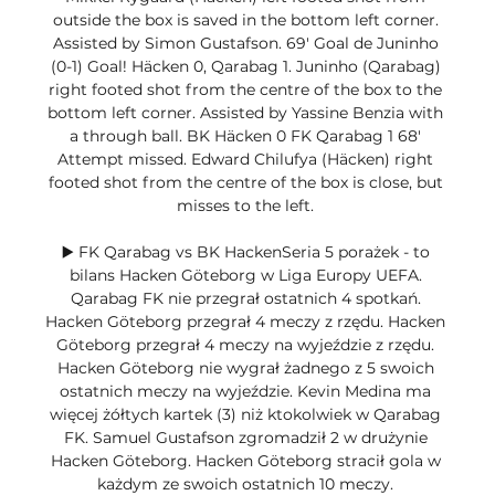
outside the box is saved in the bottom left corner. 
Assisted by Simon Gustafson. 69' Goal de Juninho 
(0-1) Goal! Häcken 0, Qarabag 1. Juninho (Qarabag) 
right footed shot from the centre of the box to the 
bottom left corner. Assisted by Yassine Benzia with 
a through ball. BK Häcken 0 FK Qarabag 1 68' 
Attempt missed. Edward Chilufya (Häcken) right 
footed shot from the centre of the box is close, but 
misses to the left. 

▶️ FK Qarabag vs BK HackenSeria 5 porażek - to 
bilans Hacken Göteborg w Liga Europy UEFA. 
Qarabag FK nie przegrał ostatnich 4 spotkań. 
Hacken Göteborg przegrał 4 meczy z rzędu. Hacken 
Göteborg przegrał 4 meczy na wyjeździe z rzędu. 
Hacken Göteborg nie wygrał żadnego z 5 swoich 
ostatnich meczy na wyjeździe. Kevin Medina ma 
więcej żółtych kartek (3) niż ktokolwiek w Qarabag 
FK. Samuel Gustafson zgromadził 2 w drużynie 
Hacken Göteborg. Hacken Göteborg stracił gola w 
każdym ze swoich ostatnich 10 meczy. 
