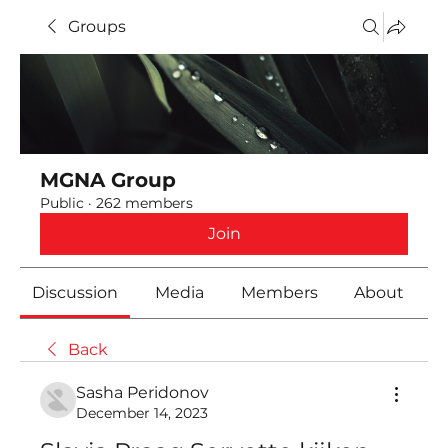
Groups
MGNA Group
Public
·
262 members
Join
Discussion
Media
Members
About
Back
Sasha Peridonov
December 14, 2023