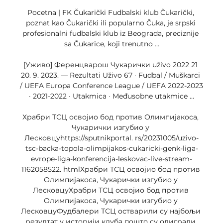
Pocetna | FK Čukarički Fudbalski klub Čukarički, 
poznat kao Čukarički ili popularno Čuka, je srpski 
profesionalni fudbalski klub iz Beograda, preciznije 
sa Čukarice, koji trenutno ...

[Уживо] Ференцварош Чукарички uživo 2022 21 
20. 9. 2023. — Rezultati Uživo 67 · Fudbal / Muškarci 
/ UEFA Europa Conference League / UEFA 2022-2023 
· 2021-2022 · Utakmica · Međusobne utakmice ...

Храбри ТСЦ освојио бод против Олимпијакоса, 
Чукарички изгубио у 
Лесковцуhttps://sputnikportal. rs/20231005/uzivo-
tsc-backa-topola-olimpijakos-cukaricki-genk-liga-
evrope-liga-konferencija-leskovac-live-stream-
1162058522. htmlХрабри ТСЦ освојио бод против 
Олимпијакоса, Чукарички изгубио у 
ЛесковцуХрабри ТСЦ освојио бод против 
Олимпијакоса, Чукарички изгубио у 
ЛесковцуФудбалери ТСЦ остварили су најбољи 
резултат у историји клуба пошто су одиграли 