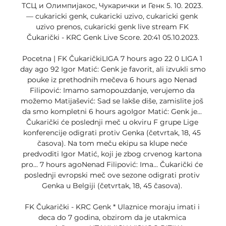
ТСЦ и Олимпијакос, Чукарички и Генк 5. 10. 2023. 
— cukaricki genk, cukaricki uzivo, cukaricki genk 
uzivo prenos, cukaricki genk live stream FK 
Čukarički - KRC Genk Live Score. 20:41 05.10.2023.

Pocetna | FK ČukaričkiLIGA 7 hours ago 22 0 LIGA 1 
day ago 92 Igor Matić: Genk je favorit, ali izvukli smo 
pouke iz prethodnih mečeva 6 hours ago Nenad 
Filipović: Imamo samopouzdanje, verujemo da 
možemo Matijašević: Sad se lakše diše, zamislite još 
da smo kompletni 6 hours agoIgor Matić: Genk je... 
Čukarički će poslednji meč u okviru F grupe Lige 
konferencije odigrati protiv Genka (četvrtak, 18, 45 
časova). Na tom meču ekipu sa klupe neće 
predvoditi Igor Matić, koji je zbog crvenog kartona 
pro... 7 hours agoNenad Filipović: Ima... Čukarički će 
poslednji evropski meč ove sezone odigrati protiv 
Genka u Belgiji (četvrtak, 18, 45 časova). 

FK Čukarički - KRC Genk * Ulaznice moraju imati i 
deca do 7 godina, obzirom da je utakmica 