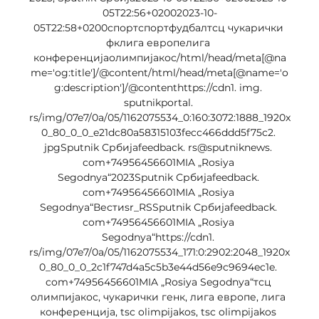
05T22:56+02002023-10-
05T22:58+0200спортспортфудбалтсц чукарички 
фклига европелига 
конференцијаолимпијакос/html/head/meta[@na
me='og:title']/@content/html/head/meta[@name='o
g:description']/@contenthttps://cdn1. img. 
sputnikportal. 
rs/img/07e7/0a/05/1162075534_0:160:3072:1888_1920x
0_80_0_0_e21dc80a58315103fecc466ddd5f75c2. 
jpgSputnik Србијаfeedback. rs@sputniknews. 
com+74956456601MIA „Rosiya 
Segodnya“2023Sputnik Србијаfeedback. 
com+74956456601MIA „Rosiya 
Segodnya“Вестиsr_RSSputnik Србијаfeedback. 
com+74956456601MIA „Rosiya 
Segodnya“https://cdn1. 
rs/img/07e7/0a/05/1162075534_171:0:2902:2048_1920x
0_80_0_0_2c1f747d4a5c5b3e44d56e9c9694ec1e. 
com+74956456601MIA „Rosiya Segodnya“тсц 
олимпијакос, чукарички генк, лига европе, лига 
конференција, tsc olimpijakos, tsc olimpijakos 