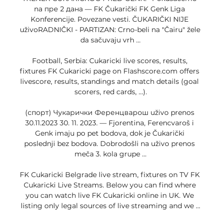
na пре 2 дана — FK Čukarički FK Genk Liga 
Konferencije. Povezane vesti. ČUKARIČKI NIJE 
uživoRADNIČKI - PARTIZAN: Crno-beli na "Čairu" žele 
da sačuvaju vrh ...

Football, Serbia: Cukaricki live scores, results, 
fixtures FK Cukaricki page on Flashscore.com offers 
livescore, results, standings and match details (goal 
scorers, red cards, …).

(спорт) Чукарички Ференцварош uživo prenos 
30.11.2023 30. 11. 2023. — Fjorentina, Ferencvaroš i 
Genk imaju po pet bodova, dok je Čukarički 
poslednji bez bodova. Dobrodošli na uživo prenos 
meča 3. kola grupe ...

FK Cukaricki Belgrade live stream, fixtures on TV FK 
Cukaricki Live Streams. Below you can find where 
you can watch live FK Cukaricki online in UK. We 
listing only legal sources of live streaming and we ...
