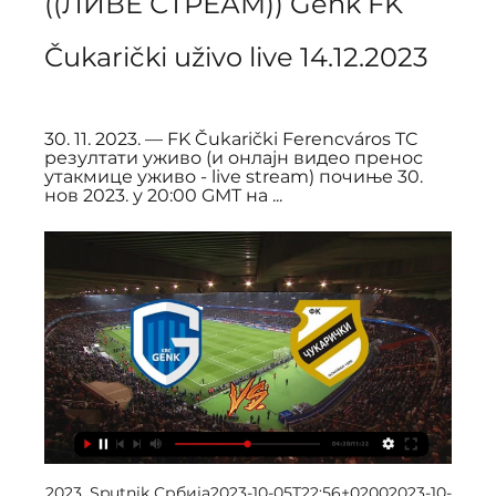
((ЛИВЕ СТРЕАМ)) Genk FK 
Čukarički uživo live 14.12.2023
30. 11. 2023. — FK Čukarički Ferencváros TC 
резултати уживо (и онлајн видео пренос 
утакмице уживо - live stream) почиње 30. 
нов 2023. у 20:00 GMT на ...
2023, Sputnik Србија2023-10-05T22:56+02002023-10-