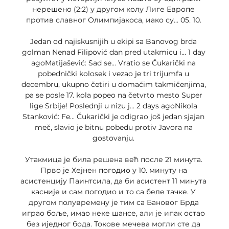
нерешено (2:2) у другом колу Лиге Европе 
против славног Олимпијакоса, иако су... 05. 10. 

Jedan od najiskusnijih u ekipi sa Banovog brda 
golman Nenad Filipović dan pred utakmicu i... 1 day 
agoMatijašević: Sad se... Vratio se Čukarički na 
pobednički kolosek i vezao je tri trijumfa u 
decembru, ukupno četiri u domaćim takmičenjima, 
pa se posle 17. kola popeo na četvrto mesto Super 
lige Srbije! Poslednji u nizu j... 2 days agoNikola 
Stanković: Fe... Čukarički je odigrao još jedan sjajan 
meč, slavio je bitnu pobedu protiv Javora na 
gostovanju. 

Утакмица је била решена већ после 21 минута. 
Прво је Хејнен погодио у 10. минуту на 
асистенцију Паинтсила, да би асистент 11 минута 
касније и сам погодио и то са беле тачке. У 
другом полувремену је тим са Бановог Брда 
играо боље, имао неке шансе, али је ипак остао 
без иједног бода. Токове мечева могли сте да 