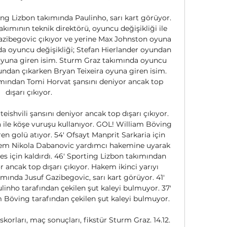
ng Lizbon takımında Paulinho, sarı kart görüyor. 
ımının teknik direktörü, oyuncu değişikliği ile 
zibegovic çıkıyor ve yerine Max Johnston oyuna 
da oyuncu değişikliği; Stefan Hierlander oyundan 
una giren isim. Sturm Graz takımında oyuncu 
undan çıkarken Bryan Teixeira oyuna giren isim. 
ımından Tomi Horvat şansını deniyor ancak top 
dışarı çıkıyor. 

shvili şansını deniyor ancak top dışarı çıkıyor. 
 ile köşe vuruşu kullanıyor. GOL! William Böving 
n golü atıyor. 54' Ofsayt Manprit Sarkaria için 
akem Nikola Dabanovic yardımcı hakemine uyarak 
s için kaldırdı. 46' Sporting Lizbon takımından 
ancak top dışarı çıkıyor. Hakem ikinci yarıyı 
mında Jusuf Gazibegovic, sarı kart görüyor. 41' 
inho tarafından çekilen şut kaleyi bulmuyor. 37' 
Böving tarafından çekilen şut kaleyi bulmuyor. 

skorları, maç sonuçları, fikstür Sturm Graz. 14.12. 