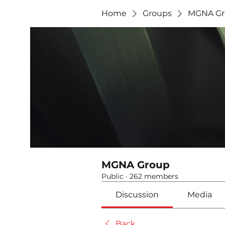
Home
Groups
MGNA Gr
MGNA Group
Public
·
262 members
Discussion
Media
Back