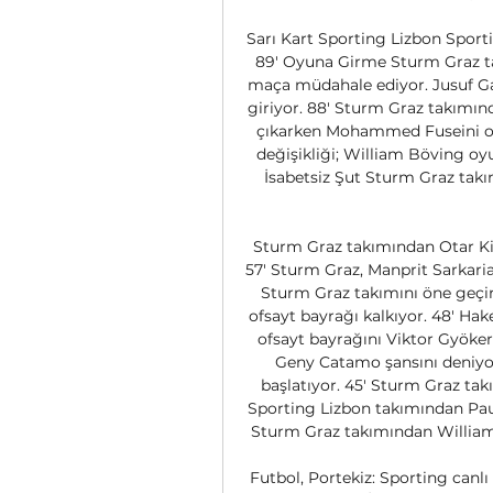
Sarı Kart Sporting Lizbon Sporti
89' Oyuna Girme Sturm Graz tak
maça müdahale ediyor. Jusuf Ga
giriyor. 88' Sturm Graz takımın
çıkarken Mohammed Fuseini oy
değişikliği; William Böving oy
İsabetsiz Şut Sturm Graz tak
Sturm Graz takımından Otar Kitei
57' Sturm Graz, Manprit Sarkaria
Sturm Graz takımını öne geçire
ofsayt bayrağı kalkıyor. 48' H
ofsayt bayrağını Viktor Gyökere
Geny Catamo şansını deniyor 
başlatıyor. 45' Sturm Graz takı
Sporting Lizbon takımından Paul
Sturm Graz takımından William 
Futbol, Portekiz: Sporting canlı 