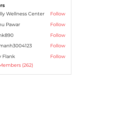
rs
lly Wellness Center
Follow
nu Pawar
Follow
ank890
Follow
amanh3004123
Follow
h3004123
ly Flank
Follow
 Members (262)