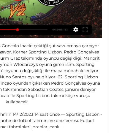
 Goncalo Inacio çektiği şut savunmaya çarpıyor 
aşıyor. Korner Sporting Lizbon, Pedro Gonçalves 
Sturm Graz takımında oyuncu değişikliği; Manprit 
zymon Wlodarczyk oyuna giren isim. Sporting 
rü, oyuncu değişikliği ile maça müdahale ediyor. 
 Nuno Santos oyuna giriyor. 62' Sporting Lizbon 
Trincao oyundan çıkarken Pedro Gonçalves oyuna 
on takımından Sebastian Coates şansını deniyor 
incao ile Sporting Lizbon takımı köşe vuruşu 
kullanacak. 

hmin 14/12/2023 14 saat önce — Sporting Lisbon - 
tarihinde futbol tahmini ve önizlemesi. Futbol 
ıcı tahminleri, oranlar, canlı ...
