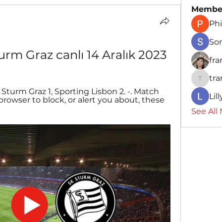
Membe
Phi
So
urm Graz canlı 14 Aralık 2023
fr
tr
traman
urm Graz 1, Sporting Lisbon 2. -. Match 
Lil
 browser to block, or alert you about, these 
See All