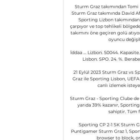
Sturm Graz takımından Tomi Ho
Sturm Graz takımında David Aff
Sporting Lizbon takımında
çarpıyor ve top tehlikeli bölge
takımını öne geçiren golü atıyor
oyuncu değişik
İddaa ... Lizbon. 50044. Kapasite. 
Lisbon. SPO. 24. %. Beraber
21 Eylül 2023 Sturm Graz vs S
Graz ile Sporting Lisbon, UEFA 
canlı izlemek isteye
Sturm Graz - Sporting Clube de 
yarıda 39% kazanır, Sporting 
sahiptir. Tüm f
Sporting CP 2-1 SK Sturm Gr
Puntigamer Sturm Graz 1, Sporti
browser to block, or 