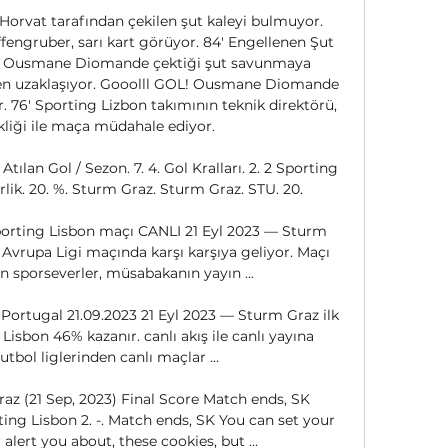
rvat tarafından çekilen şut kaleyi bulmuyor. 
engruber, sarı kart görüyor. 84' Engellenen Şut 
n Ousmane Diomande çektiği şut savunmaya 
den uzaklaşıyor. Gooolll GOL! Ousmane Diomande 
. 76' Sporting Lizbon takımının teknik direktörü, 
liği ile maça müdahale ediyor. 

Atılan Gol / Sezon. 7. 4. Gol Kralları. 2. 2 Sporting 
lik. 20. %. Sturm Graz. Sturm Graz. STU. 20.

porting Lisbon maçı CANLI 21 Eyl 2023 — Sturm 
Avrupa Ligi maçında karşı karşıya geliyor. Maçı 
n sporseverler, müsabakanın yayın ...

Portugal 21.09.2023 21 Eyl 2023 — Sturm Graz ilk 
Lisbon 46% kazanır. canlı akış ile canlı yayına 
utbol liglerinden canlı maçlar ...

az (21 Sep, 2023) Final Score Match ends, SK 
ng Lisbon 2. -. Match ends, SK You can set your 
alert you about, these cookies, but ...
