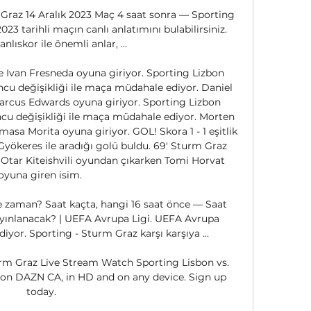
Graz 14 Aralık 2023 Maç 4 saat sonra — Sporting 
23 tarihli maçın canlı anlatımını bulabilirsiniz. 
nlıskor ile önemli anlar, ...

 Ivan Fresneda oyuna giriyor. Sporting Lizbon 
ncu değişikliği ile maça müdahale ediyor. Daniel 
arcus Edwards oyuna giriyor. Sporting Lizbon 
ncu değişikliği ile maça müdahale ediyor. Morten 
asa Morita oyuna giriyor. GOL! Skora 1 - 1 eşitlik 
Gyökeres ile aradığı golü buldu. 69' Sturm Graz 
 Otar Kiteishvili oyundan çıkarken Tomi Horvat 
oyuna giren isim. 

 zaman? Saat kaçta, hangi 16 saat önce — Saat 
ayınlanacak? | UEFA Avrupa Ligi. UEFA Avrupa 
yor. Sporting - Sturm Graz karşı karşıya ...

rm Graz Live Stream Watch Sporting Lisbon vs. 
on DAZN CA, in HD and on any device. Sign up 
today.