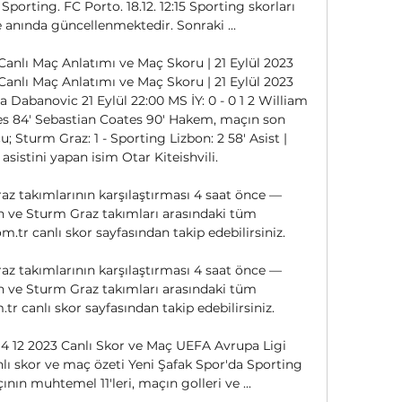
porting. FC Porto. 18.12. 12:15 Sporting skorları 
 anında güncellenmektedir. Sonraki ...

anlı Maç Anlatımı ve Maç Skoru | 21 Eylül 2023﻿ 
anlı Maç Anlatımı ve Maç Skoru | 21 Eylül 2023 
abanovic 21 Eylül 22:00 MS İY: 0 - 0 1 2 William 
es 84' Sebastian Coates 90' Hakem, maçın son 
Sturm Graz: 1 - Sporting Lizbon: 2 58' Asist | 
istini yapan isim Otar Kiteishvili. 

z takımlarının karşılaştırması 4 saat önce — 
n ve Sturm Graz takımları arasındaki tüm 
.tr canlı skor sayfasından takip edebilirsiniz.

z takımlarının karşılaştırması 4 saat önce — 
n ve Sturm Graz takımları arasındaki tüm 
tr canlı skor sayfasından takip edebilirsiniz.

4 12 2023 Canlı Skor ve Maç UEFA Avrupa Ligi 
ı skor ve maç özeti Yeni Şafak Spor'da Sporting 
ın muhtemel 11'leri, maçın golleri ve ...
