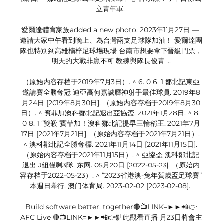
立青年軍. 

愛爾達體育家族added a new photo. 2023年11月27日 — 
邀請大家中午看到晚上、為台灣兩支足球隊加油！ 愛爾達團
隊也特別到高雄楠梓足球場現場 台南市想要拿下晉級門票，
明天的大戰非贏不可 教練與隊長俊青 ...

（原始内容存档于2019年7月3日）. ^ 6. 0 6. 1 鄒北記東亞
邀請賽全勝奪冠 迪亞高何嘉誠膺神射手最佳球員. 2019年8
月24日 [2019年8月30日]. （原始内容存档于2019年8月30
日）. ^ 賓菲加澳科鄒北記退出亞協盃. 2021年1月28日. ^ 8. 
0 8. 1 “雙殺”賓菲加！澳科鄒北記提早三輪稱王. 2021年7月
17日 [2021年7月21日]. （原始内容存档于2021年7月21日）. 
^ 澳科鄒北記全勝奪標. 2021年11月14日 [2021年11月15日]. 
（原始内容存档于2021年11月15日）. ^ 亞協盃 澳科鄒北記
退出 J組僅剩3隊. 东网. 05月20日 [2022-05-23]. （原始内
容存档于2022-05-23）. ^ “2023省港澳-兔年賀歲盃足球賽” 
本週日舉行. 澳门体育局. 2023-02-02 [2023-02-08]. 

Build software better, together🔴📺LINK=►►📲👉
AFC Live 🔴📺LINK=►►📲👉點此觀看直播 月23日將會主