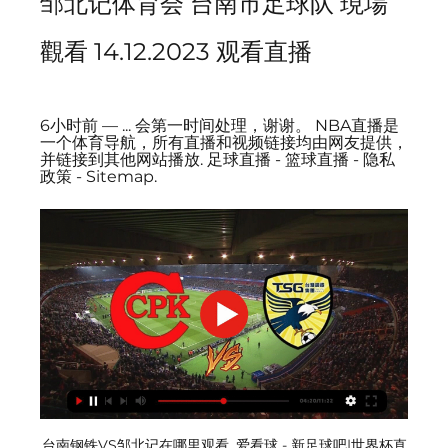
邹北记体育会 台南市足球队 現場
觀看 14.12.2023 观看直播
6小时前 — ... 会第一时间处理，谢谢。 NBA直播是
一个体育导航，所有直播和视频链接均由网友提供，
并链接到其他网站播放. 足球直播 - 篮球直播 - 隐私
政策 - Sitemap.
台南钢铁VS邹北记在哪里观看_爱看球 - 新足球吧|世界杯直