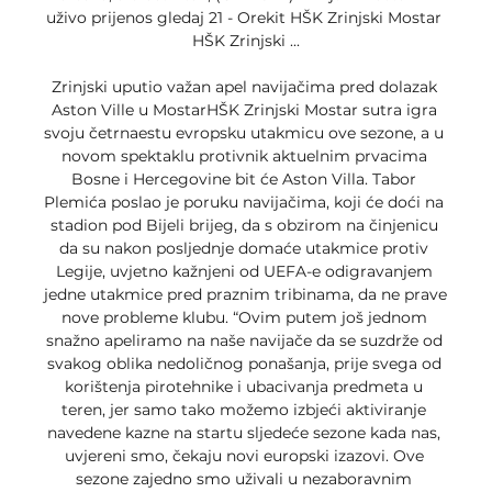
uživo prijenos gledaj 21 - Orekit HŠK Zrinjski Mostar 
HŠK Zrinjski ...

Zrinjski uputio važan apel navijačima pred dolazak 
Aston Ville u MostarHŠK Zrinjski Mostar sutra igra 
svoju četrnaestu evropsku utakmicu ove sezone, a u 
novom spektaklu protivnik aktuelnim prvacima 
Bosne i Hercegovine bit će Aston Villa. Tabor 
Plemića poslao je poruku navijačima, koji će doći na 
stadion pod Bijeli brijeg, da s obzirom na činjenicu 
da su nakon posljednje domaće utakmice protiv 
Legije, uvjetno kažnjeni od UEFA-e odigravanjem 
jedne utakmice pred praznim tribinama, da ne prave 
nove probleme klubu. “Ovim putem još jednom 
snažno apeliramo na naše navijače da se suzdrže od 
svakog oblika nedoličnog ponašanja, prije svega od 
korištenja pirotehnike i ubacivanja predmeta u 
teren, jer samo tako možemo izbjeći aktiviranje 
navedene kazne na startu sljedeće sezone kada nas, 
uvjereni smo, čekaju novi europski izazovi. Ove 
sezone zajedno smo uživali u nezaboravnim 