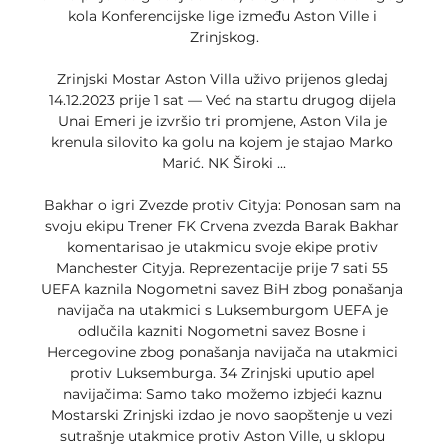
kola Konferencijske lige između Aston Ville i 
Zrinjskog.

Zrinjski Mostar Aston Villa uživo prijenos gledaj 
14.12.2023 prije 1 sat — Već na startu drugog dijela 
Unai Emeri je izvršio tri promjene, Aston Vila je 
krenula silovito ka golu na kojem je stajao Marko 
Marić. NK Široki ...

Bakhar o igri Zvezde protiv Cityja: Ponosan sam na 
svoju ekipu Trener FK Crvena zvezda Barak Bakhar 
komentarisao je utakmicu svoje ekipe protiv 
Manchester Cityja. Reprezentacije prije 7 sati 55 
UEFA kaznila Nogometni savez BiH zbog ponašanja 
navijača na utakmici s Luksemburgom UEFA je 
odlučila kazniti Nogometni savez Bosne i 
Hercegovine zbog ponašanja navijača na utakmici 
protiv Luksemburga. 34 Zrinjski uputio apel 
navijačima: Samo tako možemo izbjeći kaznu 
Mostarski Zrinjski izdao je novo saopštenje u vezi 
sutrašnje utakmice protiv Aston Ville, u sklopu 