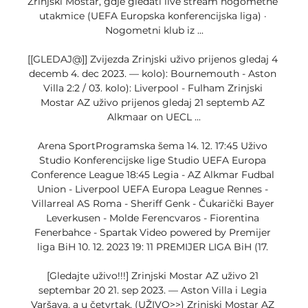
Zrinjski Mostar, gdje gledati live stream nogometne 
utakmice (UEFA Europska konferencijska liga) · 
Nogometni klub iz ...

[[GLEDAJ@]] Zvijezda Zrinjski uživo prijenos gledaj 4 
decemb 4. dec 2023. — kolo): Bournemouth - Aston 
Villa 2:2 / 03. kolo): Liverpool - Fulham Zrinjski 
Mostar AZ uživo prijenos gledaj 21 septemb AZ 
Alkmaar on UECL ...

Arena SportProgramska šema 14. 12. 17:45 Uživo 
Studio Konferencijske lige Studio UEFA Europa 
Conference League 18:45 Legia - AZ Alkmar Fudbal 
Union - Liverpool UEFA Europa League Rennes - 
Villarreal AS Roma - Sheriff Genk - Čukarički Bayer 
Leverkusen - Molde Ferencvaros - Fiorentina 
Fenerbahce - Spartak Video powered by Premijer 
liga BiH 10. 12. 2023 19: 11 PREMIJER LIGA BiH (17. 

[Gledajte uživo!!!] Zrinjski Mostar AZ uživo 21 
septembar 20 21. sep 2023. — Aston Villa i Legia 
Varšava, a u četvrtak, (UŽIVO>>) Zrinjski Mostar AZ 