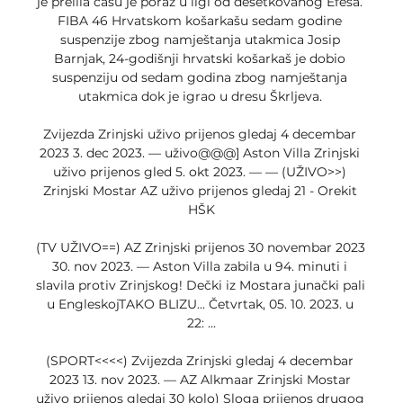
je prelila čašu je poraz u ligi od desetkovanog Efesa. 
FIBA 46 Hrvatskom košarkašu sedam godine 
suspenzije zbog namještanja utakmica Josip 
Barnjak, 24-godišnji hrvatski košarkaš je dobio 
suspenziju od sedam godina zbog namještanja 
utakmica dok je igrao u dresu Škrljeva. 

Zvijezda Zrinjski uživo prijenos gledaj 4 decembar 
2023 3. dec 2023. — uživo@@@] Aston Villa Zrinjski 
uživo prijenos gled 5. okt 2023. — — (UŽIVO>>) 
Zrinjski Mostar AZ uživo prijenos gledaj 21 - Orekit 
HŠK

(TV UŽIVO==) AZ Zrinjski prijenos 30 novembar 2023 
30. nov 2023. — Aston Villa zabila u 94. minuti i 
slavila protiv Zrinjskog! Dečki iz Mostara junački pali 
u EngleskojTAKO BLIZU... Četvrtak, 05. 10. 2023. u 
22: ...

(SPORT<<<<) Zvijezda Zrinjski gledaj 4 decembar 
2023 13. nov 2023. — AZ Alkmaar Zrinjski Mostar 
uživo prijenos gledaj 30 kolo) Sloga prijenos drugog 