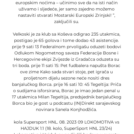
europskim noćima – učinimo sve da na isti način 
uživamo i sljedeće, jer samo zajedno možemo 
nastaviti stvarati Mostarski Europski Zrinjski! ”, 
zaključili su. 

Velkoski je za klub sa Koševa odigrao 235 utakmica, 
postigao je 65 golova i tome dodao 43 asistencije. 
prije 9 sati 13 Federalnom prvoligašu oduzeti bodovi 
Odlukom Nogometnog saveza Federacije Bosne i 
Hercegovine ekipi Zvijezde iz Gradačca oduzeta su 
tri boda. prije 11 sati 15: Pet fudbalera napušta Borac 
ove zime Kako sada stvari stoje, pet igrača u 
proljetnom dijelu sezone neće nositi dres 
banjalučkog Borca. prije 16 sati 10: 45 Tegeltija: Priča 
o sudijama isforsirana, Borac je imao jedan penal u 
17 utakmica Milan Tegeltija, predsjednik banjalučkog 
Borca bio je gost u podcastu (IN)Direkt sarajevskog 
novinara Sanela Konjhodžića. 

kola Supersport HNL. 08. 2023 09 LOKOMOTIVA vs 
HAJDUK 1:1 (18. kolo, SuperSport HNL 23/24) 