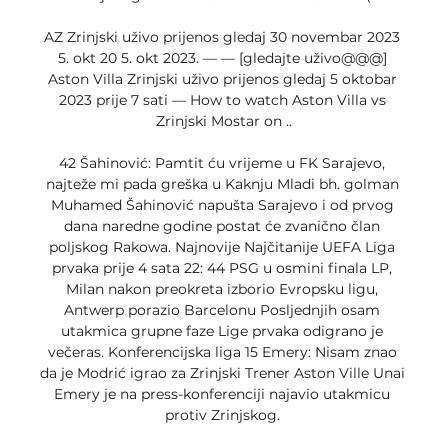
AZ Zrinjski uživo prijenos gledaj 30 novembar 2023 
5. okt 20 5. okt 2023. — — [gledajte uživo@@@] 
Aston Villa Zrinjski uživo prijenos gledaj 5 oktobar 
2023 prije 7 sati — How to watch Aston Villa vs 
Zrinjski Mostar on ..

42 Šahinović: Pamtit ću vrijeme u FK Sarajevo, 
najteže mi pada greška u Kaknju Mladi bh. golman 
Muhamed Šahinović napušta Sarajevo i od prvog 
dana naredne godine postat će zvanično član 
poljskog Rakowa. Najnovije Najčitanije UEFA Liga 
prvaka prije 4 sata 22: 44 PSG u osmini finala LP, 
Milan nakon preokreta izborio Evropsku ligu, 
Antwerp porazio Barcelonu Posljednjih osam 
utakmica grupne faze Lige prvaka odigrano je 
večeras. Konferencijska liga 15 Emery: Nisam znao 
da je Modrić igrao za Zrinjski Trener Aston Ville Unai 
Emery je na press-konferenciji najavio utakmicu 
protiv Zrinjskog. 
