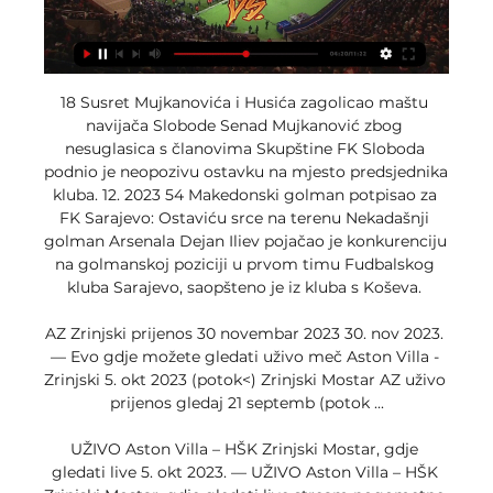
18 Susret Mujkanovića i Husića zagolicao maštu 
navijača Slobode Senad Mujkanović zbog 
nesuglasica s članovima Skupštine FK Sloboda 
podnio je neopozivu ostavku na mjesto predsjednika 
kluba. 12. 2023 54 Makedonski golman potpisao za 
FK Sarajevo: Ostaviću srce na terenu Nekadašnji 
golman Arsenala Dejan Iliev pojačao je konkurenciju 
na golmanskoj poziciji u prvom timu Fudbalskog 
kluba Sarajevo, saopšteno je iz kluba s Koševa. 

AZ Zrinjski prijenos 30 novembar 2023 30. nov 2023. 
— Evo gdje možete gledati uživo meč Aston Villa - 
Zrinjski 5. okt 2023 (potok<) Zrinjski Mostar AZ uživo 
prijenos gledaj 21 septemb (potok ...

UŽIVO Aston Villa – HŠK Zrinjski Mostar, gdje 
gledati live 5. okt 2023. — UŽIVO Aston Villa – HŠK 