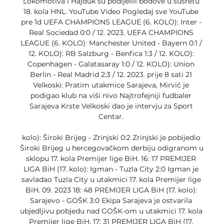
Lokomotiva i Hajduk su podijelili bodove u susretu 
18. kola HNL. YouTube Video Pogledaj sve YouTube 
pre 1d UEFA CHAMPIONS LEAGUE (6. KOLO): Inter - 
Real Sociedad 0:0 / 12. 2023. UEFA CHAMPIONS 
LEAGUE (6. KOLO): Manchester United - Bayern 0:1 / 
12. KOLO): RB Salzburg - Benfica 1:3 / 12. KOLO): 
Copenhagen - Galatasaray 1:0 / 12. KOLO): Union 
Berlin - Real Madrid 2:3 / 12. 2023. prije 8 sati 21 
Velkoski: Pratim utakmice Sarajeva, Mirvić je 
podigao klub na viši nivo Najtrofejniji fudbaler 
Sarajeva Krste Velkoski dao je intervju za Sport 
Centar. 

kolo): Široki Brijeg - Zrinjski 0:2 Zrinjski je pobijedio 
Široki Brijeg u hercegovačkom derbiju odigranom u 
sklopu 17. kola Premijer lige BiH. 16: 17 PREMIJER 
LIGA BiH (17. kolo): Igman - Tuzla City 2:0 Igman je 
savladao Tuzla City u utakmici 17. kola Premijer lige 
BiH. 09. 2023 18: 48 PREMIJER LIGA BiH (17. kolo): 
Sarajevo - GOŠK 3:0 Ekipa Sarajeva je ostvarila 
ubjedljivu pobjedu nad GOŠK-om u utakmici 17. kola 
Premijer lige BiH. 17: 31 PREMIJER LIGA BiH (17. 
