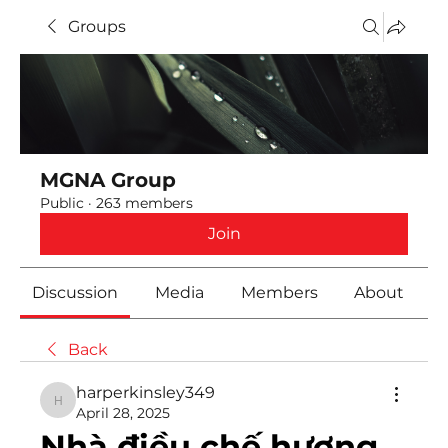
Groups
MGNA Group
Public
·
263 members
Join
Discussion
Media
Members
About
Back
harperkinsley349
harperkinsley349
April 28, 2025
Nhà điều chế hương 