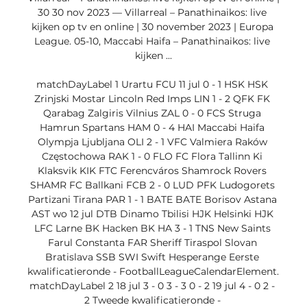
30 30 nov 2023 — Villarreal – Panathinaikos: live 
kijken op tv en online | 30 november 2023 | Europa 
League. 05-10, Maccabi Haifa – Panathinaikos: live 
kijken ...

matchDayLabel 1 Urartu FCU 11 jul 0 - 1 HSK HSK 
Zrinjski Mostar Lincoln Red Imps LIN 1 - 2 QFK FK 
Qarabag Zalgiris Vilnius ZAL 0 - 0 FCS Struga 
Hamrun Spartans HAM 0 - 4 HAI Maccabi Haifa 
Olympja Ljubljana OLI 2 - 1 VFC Valmiera Raków 
Częstochowa RAK 1 - 0 FLO FC Flora Tallinn Ki 
Klaksvik KIK FTC Ferencváros Shamrock Rovers 
SHAMR FC Ballkani FCB 2 - 0 LUD PFK Ludogorets 
Partizani Tirana PAR 1 - 1 BATE BATE Borisov Astana 
AST wo 12 jul DTB Dinamo Tbilisi HJK Helsinki HJK 
LFC Larne BK Hacken BK HA 3 - 1 TNS New Saints 
Farul Constanta FAR Sheriff Tiraspol Slovan 
Bratislava SSB SWI Swift Hesperange Eerste 
kwalificatieronde - FootballLeagueCalendarElement. 
matchDayLabel 2 18 jul 3 - 0 3 - 3 0 - 2 19 jul 4 - 0 2 - 
2 Tweede kwalificatieronde - 