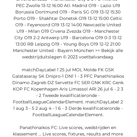
PEC Zwolle 13-12 16:00 Atl. Madrid O19 - Lazio U19 
Borussia Dortmund O19 - Paris SG O19 13-12 15:30 
Porto O19 - Shakhtar Donetsk O19 13-12 15:00 Celtic 
O19 - Feyenoord O19 13-12 14:00 Newcastle United 
U19 - Milan O19 Crvena Zvezda O19 - Manchester 
City O19 2-2 Antwerp U19 - Barcelona O19 0-3 13-12 
13:00 RB Leipzig O19 - Young Boys O19 12-12 21:00 
Manchester United - Bayern München >> Bekijk alle 
wedstrijduitslagen © 2023 voetbalvandaag. 

matchDayLabel 1 25 jul MOL Molde FK GSK 
Galatasaray SK Dnipro-1 DN1 1 - 3 PFC Panathinaikos 
Dinamo Zagreb DZ Servette FC SER GNK KRC Genk 
KOP FC Kopenhagen Aris Limassol ARI 26 jul 6 - 2 3 
- 2 Tweede kwalificatieronde - 
FootballLeagueCalendarElement. matchDayLabel 2 
1 aug 3 - 5 2 aug 4 - 1 6 - 3 Derde kwalificatieronde - 
FootballLeagueCalendarElement. 

Panathinaikos FC: Live scores, wedstrijden en 
klassement ... Live scores, fixtures, results and more 