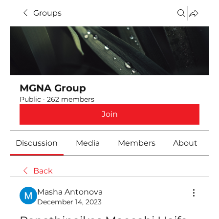
Groups
MGNA Group
Public
·
262 members
Join
Discussion
Media
Members
About
Back
Masha Antonova
December 14, 2023