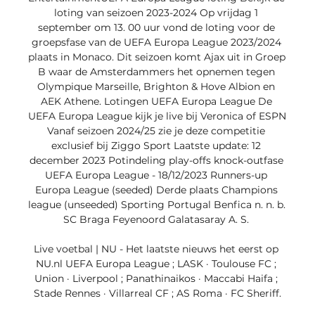
loting van seizoen 2023-2024 Op vrijdag 1 
september om 13. 00 uur vond de loting voor de 
groepsfase van de UEFA Europa League 2023/2024 
plaats in Monaco. Dit seizoen komt Ajax uit in Groep 
B waar de Amsterdammers het opnemen tegen 
Olympique Marseille, Brighton & Hove Albion en 
AEK Athene. Lotingen UEFA Europa League De 
UEFA Europa League kijk je live bij Veronica of ESPN 
Vanaf seizoen 2024/25 zie je deze competitie 
exclusief bij Ziggo Sport Laatste update: 12 
december 2023 Potindeling play-offs knock-outfase 
UEFA Europa League - 18/12/2023 Runners-up 
Europa League (seeded) Derde plaats Champions 
league (unseeded) Sporting Portugal Benfica n. n. b. 
SC Braga Feyenoord Galatasaray A. S. 

Live voetbal | NU - Het laatste nieuws het eerst op 
NU.nl UEFA Europa League ; LASK · Toulouse FC ; 
Union · Liverpool ; Panathinaikos · Maccabi Haifa ; 
Stade Rennes · Villarreal CF ; AS Roma · FC Sheriff.
