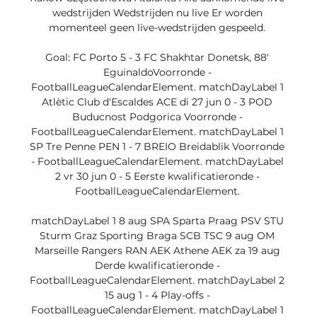
wedstrijden Wedstrijden nu live Er worden 
momenteel geen live-wedstrijden gespeeld. 

Goal: FC Porto 5 - 3 FC Shakhtar Donetsk, 88' 
EguinaldoVoorronde - 
FootballLeagueCalendarElement. matchDayLabel 1 
Atlètic Club d'Escaldes ACE di 27 jun 0 - 3 POD 
Buducnost Podgorica Voorronde - 
FootballLeagueCalendarElement. matchDayLabel 1 
SP Tre Penne PEN 1 - 7 BREIO Breidablik Voorronde 
- FootballLeagueCalendarElement. matchDayLabel 
2 vr 30 jun 0 - 5 Eerste kwalificatieronde - 
FootballLeagueCalendarElement. 

matchDayLabel 1 8 aug SPA Sparta Praag PSV STU 
Sturm Graz Sporting Braga SCB TSC 9 aug OM 
Marseille Rangers RAN AEK Athene AEK za 19 aug 
Derde kwalificatieronde - 
FootballLeagueCalendarElement. matchDayLabel 2 
15 aug 1 - 4 Play-offs - 
FootballLeagueCalendarElement. matchDayLabel 1 