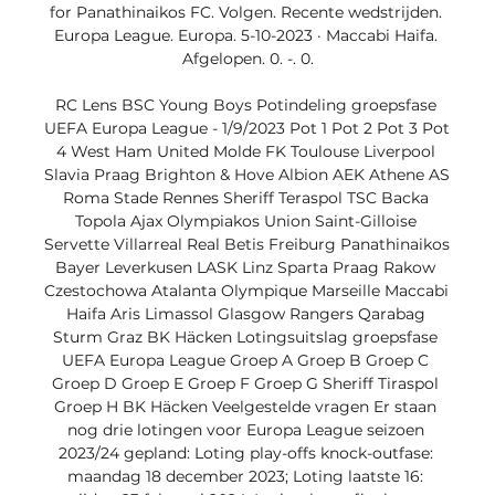
for Panathinaikos FC. Volgen. Recente wedstrijden. 
Europa League. Europa. 5-10-2023 · Maccabi Haifa. 
Afgelopen. 0. -. 0.

RC Lens BSC Young Boys Potindeling groepsfase 
UEFA Europa League - 1/9/2023 Pot 1 Pot 2 Pot 3 Pot 
4 West Ham United Molde FK Toulouse Liverpool 
Slavia Praag Brighton & Hove Albion AEK Athene AS 
Roma Stade Rennes Sheriff Teraspol TSC Backa 
Topola Ajax Olympiakos Union Saint-Gilloise 
Servette Villarreal Real Betis Freiburg Panathinaikos 
Bayer Leverkusen LASK Linz Sparta Praag Rakow 
Czestochowa Atalanta Olympique Marseille Maccabi 
Haifa Aris Limassol Glasgow Rangers Qarabag 
Sturm Graz BK Häcken Lotingsuitslag groepsfase 
UEFA Europa League Groep A Groep B Groep C 
Groep D Groep E Groep F Groep G Sheriff Tiraspol 
Groep H BK Häcken Veelgestelde vragen Er staan 
nog drie lotingen voor Europa League seizoen 
2023/24 gepland: Loting play-offs knock-outfase: 
maandag 18 december 2023; Loting laatste 16: 