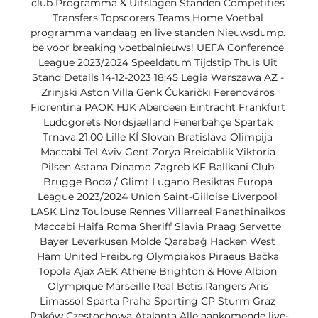
club Programma & Uitslagen Standen Competities 
Transfers Topscorers Teams Home Voetbal 
programma vandaag en live standen Nieuwsdump. 
be voor breaking voetbalnieuws! UEFA Conference 
League 2023/2024 Speeldatum Tijdstip Thuis Uit 
Stand Details 14-12-2023 18:45 Legia Warszawa AZ - 
Zrinjski Aston Villa Genk Čukarički Ferencváros 
Fiorentina PAOK HJK Aberdeen Eintracht Frankfurt 
Ludogorets Nordsjælland Fenerbahçe Spartak 
Trnava 21:00 Lille KÍ Slovan Bratislava Olimpija 
Maccabi Tel Aviv Gent Zorya Breidablik Viktoria 
Pilsen Astana Dinamo Zagreb KF Ballkani Club 
Brugge Bodø / Glimt Lugano Besiktas Europa 
League 2023/2024 Union Saint-Gilloise Liverpool 
LASK Linz Toulouse Rennes Villarreal Panathinaikos 
Maccabi Haifa Roma Sheriff Slavia Praag Servette 
Bayer Leverkusen Molde Qarabağ Häcken West 
Ham United Freiburg Olympiakos Piraeus Bačka 
Topola Ajax AEK Athene Brighton & Hove Albion 
Olympique Marseille Real Betis Rangers Aris 
Limassol Sparta Praha Sporting CP Sturm Graz 
Raków Częstochowa Atalanta Alle aankomende live-