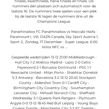
finales, kwartfinales, halve finales en finale. De 
nummers één plaatsen zich automatisch voor de 
laatste 16. De nummers twee spelen voor een plek 
bij de laatste 16 tegen de nummers drie uit de 
Champions League. 

Panathinaikos FC Panathinaikos vs Maccabi Haifa · 
Paramount+, ViX, DAZN Canada, Sky Sport Austria 1, 
Sport 2,. Zondag, 17 December · Super League. 6:00. 
Volos NFC vs ...

Gespeelde wedstrijden 13-12 21:00 Middlesbrough - 
Hull City 1-2 Atlético Madrid - Lazio 2-0 Celtic - 
Feyenoord 2-1 Borussia Dortmund - PSG 1-1 
Newcastle United - Milan Porto - Shakhtar Donetsk 
5-3 Antwerp - Barcelona 3-2 13-12 20:45 Stockport 
County - Aldershot Town 0-1 Cardiff City - 
Birmingham City Coventry City - Southampton 
Leicester City - Millwall Norwich City - Sheffield 
Wednesday 3-1 Queens Park Rangers - Plymouth 
Argyle 0-0 13-12 18:45 Red Bull Leipzig - Young Boys 
Crvena Zvezda - Manchester City 2-3 FC Twente - 