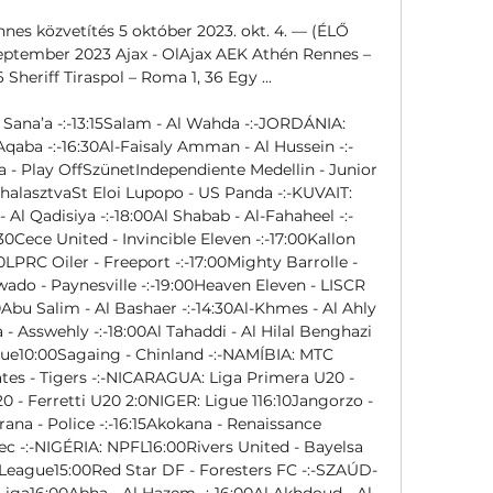
nes közvetítés 5 október 2023. okt. 4. — (ÉLŐ 
zeptember 2023 Ajax - OlAjax AEK Athén Rennes – 
 Sheriff Tiraspol – Roma 1, 36 Egy ...

 Sana’a -:-13:15Salam - Al Wahda -:-JORDÁNIA: 
aba -:-16:30Al-Faisaly Amman - Al Hussein -:-
- Play OffSzünetIndependiente Medellin - Junior 
halasztvaSt Eloi Lupopo - US Panda -:-KUVAIT: 
Al Qadisiya -:-18:00Al Shabab - Al-Fahaheel -:-
30Cece United - Invincible Eleven -:-17:00Kallon 
0LPRC Oiler - Freeport -:-17:00Mighty Barrolle - 
do - Paynesville -:-19:00Heaven Eleven - LISCR 
Abu Salim - Al Bashaer -:-14:30Al-Khmes - Al Ahly 
- Asswehly -:-18:00Al Tahaddi - Al Hilal Benghazi 
ue10:00Sagaing - Chinland -:-NAMÍBIA: MTC 
tes - Tigers -:-NICARAGUA: Liga Primera U20 - 
0 - Ferretti U20 2:0NIGER: Ligue 116:10Jangorzo - 
ana - Police -:-16:15Akokana - Renaissance 
ec -:-NIGÉRIA: NPFL16:00Rivers United - Bayelsa 
League15:00Red Star DF - Foresters FC -:-SZAÚD-
Liga16:00Abha - Al Hazem -:-16:00Al Akhdoud - Al 