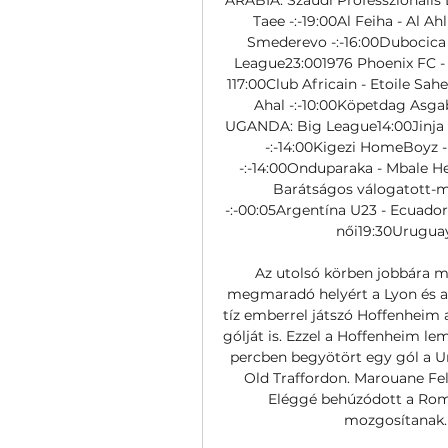
Taee -:-19:00Al Feiha - Al A
Smederevo -:-16:00Dubocica 
League23:001976 Phoenix FC - 
117:00Club Africain - Etoile Sa
Ahal -:-10:00Köpetdag Asgaba
UGANDA: Big League14:00Jinja No
-:-14:00Kigezi HomeBoyz - 
-:-14:00Onduparaka - Mbale He
Barátságos válogatott-m
-:-00:05Argentína U23 - Ecuador
női19:30Uruguay 
Az utolsó körben jobbára már
megmaradó helyért a Lyon és a 
tíz emberrel játszó Hoffenheim 
gólját is. Ezzel a Hoffenheim lem
percben begyötört egy gól a Un
Old Traffordon. Marouane Fell
Eléggé behúzódott a Roma
mozgosítanak. 