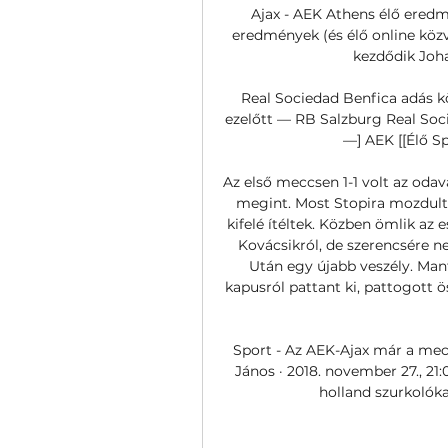
Ajax - AEK Athens élő eredm
eredmények (és élő online közve
kezdődik Joha
Real Sociedad Benfica adás köz
ezelőtt — RB Salzburg Real Socie
—] AEK [[Élő Spo
Az első meccsen 1-1 volt az odavá
megint. Most Stopira mozdult 
kifelé ítéltek. Közben ömlik az 
Kovácsikról, de szerencsére ne
Után egy újabb veszély. Man
kapusról pattant ki, pattogott ö
Sport - Az AEK-Ajax már a meccs
János · 2018. november 27., 21:
holland szurkolóka