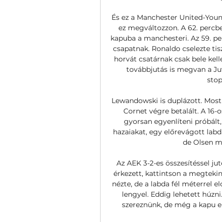
És ez a Manchester United-Youn
ez megváltozzon. A 62. percbe
kapuba a manchesteri. Az 59. pe
csapatnak. Ronaldo cselezte tis
horvát csatárnak csak bele kelle
továbbjutás is megvan a Ju
stop
Lewandowski is duplázott. Most i
Cornet végre betalált. A 16-
gyorsan egyenlíteni próbált,
hazaiakat, egy előrevágott labd
de Olsen mo
Az AEK 3-2-es összesítéssel jut
érkezett, kattintson a megtekin
nézte, de a labda fél méterrel elc
lengyel. Eddig lehetett húzni. 
szereznünk, de még a kapu elé