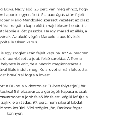
g Boys. Nagyjából 25 perc van még ahhoz, hogy 
n Laporte egyenlített. Szabadrúgás után fejelt 
rcben Mario Mandzukic szerzett vezetést az olasz 
ztára magát a kapu előtt, majd élesen beadott, a 
tt lépnie a lőtt passzba. Ha így marad az állás, a 
vénak. Az akció végén Marcelo lapos lövését 
polta le Olsen kapus. 

s egy szöglet után fejelt kapuba. Az 54. percben 
osról bombázott a jobb felső sarokba. A Roma 
 helyzete is volt, de a Madrid megkontrázta a 
ával Bale indult meg, Kolarovot simán lefutotta, 
st bravúrral fogta a lövést. 

ott a BL-be, a Videoton az EL-ben folytatjaúj hír 
téshez! 98’ elcsavarta, a görögök kapusa is csak 
savarodott a jobb felső léc felett. Végül lefújta a 
zajlik le a ráadás, 97. perc. nem sikerül labdát 
 sem kerülni. Vidi szöglet jön, Barkasz fogta 
könnyen. 
