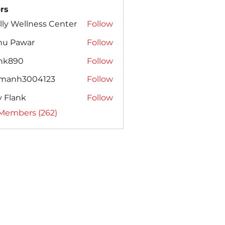
rs
lly Wellness Center
Follow
nu Pawar
Follow
ank890
Follow
amanh3004123
Follow
h3004123
ly Flank
Follow
 Members (262)