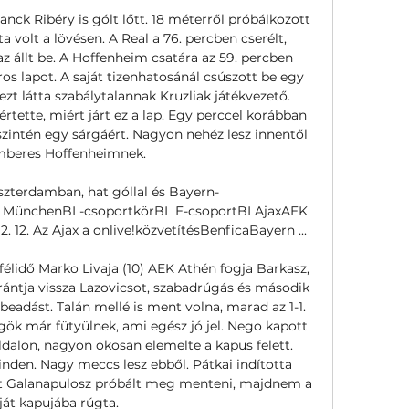
ck Ribéry is gólt lőtt. 18 méterről próbálkozott 
a volt a lövésen. A Real a 76. percben cserélt, 
 állt be. A Hoffenheim csatára az 59. percben 
s lapot. A saját tizenhatosánál csúszott be egy 
zt látta szabálytalannak Kruzliak játékvezető. 
ette, miért járt ez a lap. Egy perccel korábban 
szintén egy sárgáért. Nagyon nehéz lesz innentől 
mberes Hoffenheimnek. 

terdamban, hat góllal és Bayern- 
rn MünchenBL-csoportkörBL E-csoportBLAjaxAEK 
2. 12. Az Ajax a onlive!közvetítésBenficaBayern ...

félidő Marko Livaja (10) AEK Athén fogja Barkasz, 
rántja vissza Lazovicsot, szabadrúgás és második 
beadást. Talán mellé is ment volna, marad az 1-1. 
ök már fütyülnek, ami egész jó jel. Nego kapott 
oldalon, nagyon okosan elemelte a kapus felett. 
den. Nagy meccs lesz ebből. Pátkai indította 
yet Galanapulosz próbált meg menteni, majdnem a 
ját kapujába rúgta. 
