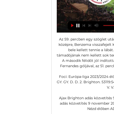
Az 59. percben egy szöglet után
középre, Benzema visszafejelt k
bele kellett tennie a lábá
támadójának nem kellett sok terül
A második félidőt jól indítot
Fernandes góljával, az 51. per
Foci: Európa-liga 2023/2024 élő
GY. GY. D. D. 2. Brighton. 53119:5
V. V
Ajax Brighton adás közvetítés
adás közvetítés 9 november 20
Nézd élőben ADÁ