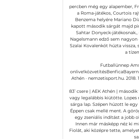
percben még egy alapember, Fran
a Roma-játékos, Courtois rajt
Benzema helyére Mariano Díaz
kapott második sárgát majd piro
Sahtar Donyeck-játékosnak., e
Nagelsmann edző sem nagyon ért
Szalai Kovalenkót húzta vissza, 
a tíze
Futballünnep Amsz
onlive!közvetítésBenficaBaye
Athén · nemzetisport.hu. 2018. 1
83’ csere | AEK Athén | második 
vagy legalábbis kiütötte. Lopes 
sárga lap. Szépen húzott le egy 
Éppen csak mellé ment. A görög
egy zseniális indítást a jobb 
Innen már másképp néz ki min
Fiolát, aki középre tette, amel
sa