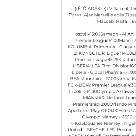
((ÉLŐ ADÁS>>)) Villarreal Ren
TV<<<) Ajax Marseille adás 21 s
Maccabi Haifa 1, 66
osztály13:00Samaon - Al Ahli
Premier League14:00Maan - Aq
KOLUMBIA: Primera A - Clausura 
2:1KONGÓI DR: Ligue 114:00El
Premier League15:25Khaitan - 
LIBÉRIA: LFA First Division16:
Liberia - Global Pharma -:-17:0
BEA Mountain -:-17:00Nimba Kwa
FC -:-LÍBIA: Premier League14:30
Tripoli -:-14:30Olympic Azzaweya 
-:-MIANMAR: National Leag
Premiership18:00Orlando Pira
Apertura - Play Off01:00Esteli U2
Olympic Niamey -:-16:10Ur
-:-16:15Douanes Niamey - Nigel
United -:-SEYCHELLES: Premier 
ARÁBIA: Szaúdi Professzionális 