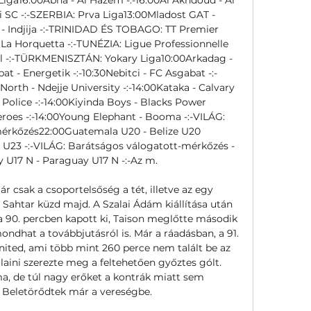
hli SC -:-SZERBIA: Prva Liga13:00Mladost GAT - 
- Indjija -:-TRINIDAD ÉS TOBAGO: TT Premier 
La Horquetta -:-TUNÉZIA: Ligue Professionnelle 
hel -:-TÜRKMENISZTÁN: Yokary Liga10:00Arkadag - 
t - Energetik -:-10:30Nebitci - FC Asgabat -:-
rth - Ndejje University -:-14:00Kataka - Calvary 
Police -:-14:00Kiyinda Boys - Blacks Power 
roes -:-14:00Young Elephant - Booma -:-VILÁG: 
érkőzés22:00Guatemala U20 - Belize U20 
 U23 -:-VILÁG: Barátságos válogatott-mérkőzés - 
U17 N - Paraguay U17 N -:-Az m. 

 csak a csoportelsőség a tét, illetve az egy 
Sahtar küzd majd. A Szalai Ádám kiállítása után 
a 90. percben kapott ki, Taison meglőtte második 
ondhat a továbbjutásról is. Már a ráadásban, a 91. 
ited, ami több mint 260 perce nem talált be az 
aini szerezte meg a feltehetően győztes gólt. 
, de túl nagy erőket a kontrák miatt sem 
Beletörődtek már a vereségbe. 
