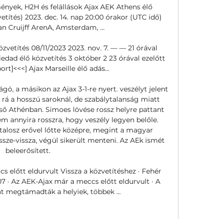
ények, H2H és felállások Ajax AEK Athens élő 
títés) 2023. dec. 14. nap 20:00 órakor (UTC idő) 
n Cruijff ArenA, Amsterdam, ...

vetítés 08/11/2023 2023. nov. 7. — — 21 órával 
dad élő közvetítés 3 október 2 23 órával ezelőtt 
rt]<<<] Ajax Marseille élő adás...

gó, a másikon az Ajax 3-1-re nyert. veszélyt jelent 
rá a hosszú saroknál, de szabálytalanság miatt 
eső Athénban. Simoes lövése rossz helyre pattant 
m annyira rosszra, hogy veszély legyen belőle. 
talosz erővel lőtte középre, megint a magyar 
ssze-vissza, végül sikerült menteni. Az AEk ismét 
beleerősített. 

 előtt eldurvult Vissza a közvetítéshez · Fehér 
07 · Az AEK-Ajax már a meccs előtt eldurvult · A 
t megtámadták a helyiek, többek ...