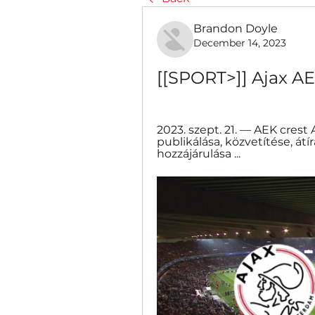
Brandon Doyle
December 14, 2023
[[SPORT>]] Ajax AE
2023. szept. 21. — AEK crest A
publikálása, közvetítése, átír
hozzájárulása ...