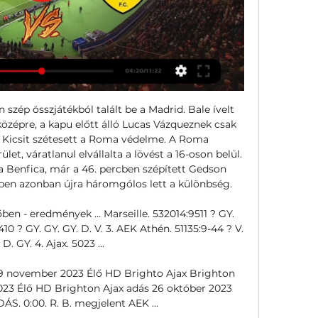
 szép összjátékból talált be a Madrid. Bale ívelt 
özépre, a kapu előtt álló Lucas Vázqueznek csak 
t. Kicsit szétesett a Roma védelme. A Roma 
et, váratlanul elvállalta a lövést a 16-oson belül. 
ta Benfica, már a 46. percben szépített Gedson 
cben azonban újra háromgólos lett a különbség. 

ben - eredmények ... Marseille. 532014:9511 ? GY. 
410 ? GY. GY. GY. D. V. 3. AEK Athén. 51135:9-44 ? V. 
. D. GY. 4. Ajax. 5023 ...

 9 november 2023 Élő HD Brighto Ajax Brighton 
23 Élő HD Brighton Ajax adás 26 október 2023 
S. 0:00. R. B. megjelent AEK ...
