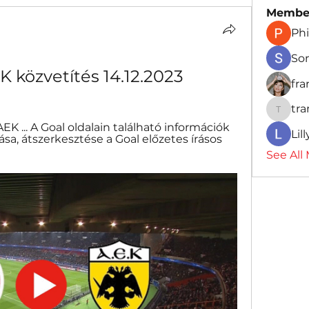
Membe
Phi
So
K közvetítés 14.12.2023
fr
tr
traman
EK ... A Goal oldalain található információk 
Lil
ása, átszerkesztése a Goal előzetes írásos 
See All