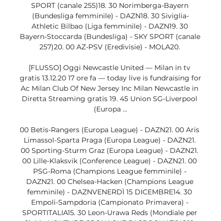
SPORT (canale 255)18. 30 Norimberga-Bayern 
(Bundesliga femminile) - DAZN18. 30 Siviglia-
Athletic Bilbao (Liga femminile) - DAZN19. 30 
Bayern-Stoccarda (Bundesliga) - SKY SPORT (canale 
257)20. 00 AZ-PSV (Eredivisie) - MOLA20. 

[FLUSSO] Oggi Newcastle United — Milan in tv 
gratis 13.12.20 17 ore fa — today live is fundraising for 
Ac Milan Club Of New Jersey Inc Milan Newcastle in 
Diretta Streaming gratis 19. 45 Union SG-Liverpool 
(Europa ...

00 Betis-Rangers (Europa League) - DAZN21. 00 Aris 
Limassol-Sparta Praga (Europa League) - DAZN21. 
00 Sporting-Sturm Graz (Europa League) - DAZN21. 
00 Lille-Klaksvik (Conference League) - DAZN21. 00 
PSG-Roma (Champions League femminile) - 
DAZN21. 00 Chelsea-Hacken (Champions League 
femminile) - DAZNVENERDÌ 15 DICEMBRE14. 30 
Empoli-Sampdoria (Campionato Primavera) - 
SPORTITALIA15. 30 Leon-Urawa Reds (Mondiale per 