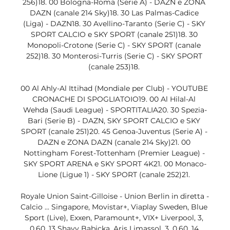
256)18. 00 Bologna-Roma (Serie A) - DAZN e ZONA 
DAZN (canale 214 Sky)18. 30 Las Palmas-Cadice 
(Liga) - DAZN18. 30 Avellino-Taranto (Serie C) - SKY 
SPORT CALCIO e SKY SPORT (canale 251)18. 30 
Monopoli-Crotone (Serie C) - SKY SPORT (canale 
252)18. 30 Monterosi-Turris (Serie C) - SKY SPORT 
(canale 253)18. 

00 Al Ahly-Al Ittihad (Mondiale per Club) - YOUTUBE 
CRONACHE DI SPOGLIATOIO19. 00 Al Hilal-Al 
Wehda (Saudi League) - SPORTITALIA20. 30 Spezia-
Bari (Serie B) - DAZN, SKY SPORT CALCIO e SKY 
SPORT (canale 251)20. 45 Genoa-Juventus (Serie A) - 
DAZN e ZONA DAZN (canale 214 Sky)21. 00 
Nottingham Forest-Tottenham (Premier League) - 
SKY SPORT ARENA e SKY SPORT 4K21. 00 Monaco-
Lione (Ligue 1) - SKY SPORT (canale 252)21. 

Royale Union Saint-Gilloise - Union Berlin in diretta - 
Calcio ... Singapore, Movistar+, Viaplay Sweden, Blue 
Sport (Live), Exxen, Paramount+, VIX+ Liverpool, 3, 
0.60. 13 Shavy Babicka, Aris Limassol, 3, 0.60. 14 