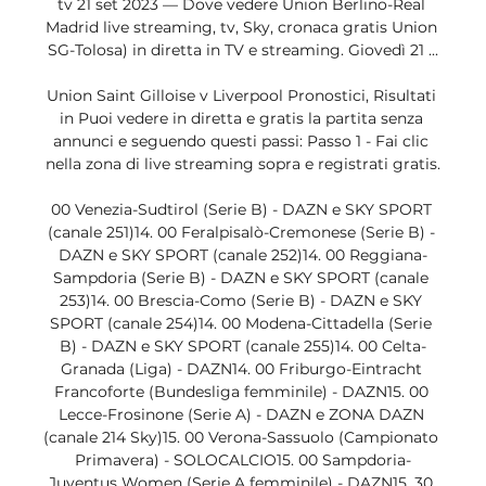
tv 21 set 2023 — Dove vedere Union Berlino-Real 
Madrid live streaming, tv, Sky, cronaca gratis Union 
SG-Tolosa) in diretta in TV e streaming. Giovedì 21 ...

Union Saint Gilloise v Liverpool Pronostici, Risultati 
in Puoi vedere in diretta e gratis la partita senza 
annunci e seguendo questi passi: Passo 1 - Fai clic 
nella zona di live streaming sopra e registrati gratis.

00 Venezia-Sudtirol (Serie B) - DAZN e SKY SPORT 
(canale 251)14. 00 Feralpisalò-Cremonese (Serie B) - 
DAZN e SKY SPORT (canale 252)14. 00 Reggiana-
Sampdoria (Serie B) - DAZN e SKY SPORT (canale 
253)14. 00 Brescia-Como (Serie B) - DAZN e SKY 
SPORT (canale 254)14. 00 Modena-Cittadella (Serie 
B) - DAZN e SKY SPORT (canale 255)14. 00 Celta-
Granada (Liga) - DAZN14. 00 Friburgo-Eintracht 
Francoforte (Bundesliga femminile) - DAZN15. 00 
Lecce-Frosinone (Serie A) - DAZN e ZONA DAZN 
(canale 214 Sky)15. 00 Verona-Sassuolo (Campionato 
Primavera) - SOLOCALCIO15. 00 Sampdoria-
Juventus Women (Serie A femminile) - DAZN15. 30 