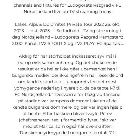
channels and fixtures for Ludogorets Razgrad v FC 
Nordsjaelland live on TV streaming today!

Lakes, Alps & Dolomites Private Tour 2022 26. okt. 
2023 — okt. 2023 — Se fodbold i TV og streaming i 
dag Nordsjælland – Ludogorets Razgrad Kampstart: 
21:00. Kanal: TV2 SPORT X og TV2 PLAY. FC Spartak ...

Aldrig før har storholdet indkasseret syv mål i 
europæisk sammenhæng. Og det chokerende 
resultat er da heller ikke gået ubemærket hen i 
bulgarske medier, der ikke ligefrem har rosende ord 
om landets storhold. 'Ludogorets led det mest 
ydmygende nederlag i nyere tid, da de tabte 1-7 til 
FC Nordsjælland. ' 'Desværre for Razgrad-fansene 
på stadion var kampens dommer ikke en af de 
kendte bulgarske dommere, og der var ingen hjælp 
at hente. Efter fiaskoen bliver Ivaylo Petev 
(cheftræneren, red. ) formentlig fyret, ' skriver 
mediet Marica, som også har overskriften: 
'Danskerne ydmygede Ludogorets brutalt 7-1'. 