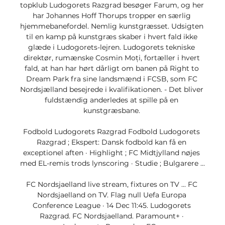
topklub Ludogorets Razgrad besøger Farum, og her 
har Johannes Hoff Thorups tropper en særlig 
hjemmebanefordel. Nemlig kunstgræsset. Udsigten 
til en kamp på kunstgræs skaber i hvert fald ikke 
glæde i Ludogorets-lejren. Ludogorets tekniske 
direktør, rumænske Cosmin Moți, fortæller i hvert 
fald, at han har hørt dårligt om banen på Right to 
Dream Park fra sine landsmænd i FCSB, som FC 
Nordsjælland besejrede i kvalifikationen. - Det bliver 
fuldstændig anderledes at spille på en 
kunstgræsbane. 

Fodbold Ludogorets Razgrad Fodbold Ludogorets 
Razgrad ; Ekspert: Dansk fodbold kan få en 
exceptionel aften · Highlight ; FC Midtjylland nøjes 
med EL-remis trods lynscoring · Studie ; Bulgarere ...

FC Nordsjaelland live stream, fixtures on TV ... FC 
Nordsjaelland on TV. Flag null Uefa Europa 
Conference League · 14 Dec 11:45. Ludogorets 
Razgrad. FC Nordsjaelland. Paramount+ · 