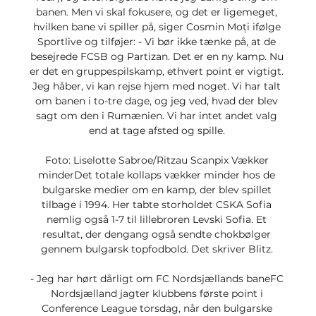
banen. Men vi skal fokusere, og det er ligemeget, 
hvilken bane vi spiller på, siger Cosmin Moți ifølge 
Sportlive og tilføjer: - Vi bør ikke tænke på, at de 
besejrede FCSB og Partizan. Det er en ny kamp. Nu 
er det en gruppespilskamp, ethvert point er vigtigt. 
Jeg håber, vi kan rejse hjem med noget. Vi har talt 
om banen i to-tre dage, og jeg ved, hvad der blev 
sagt om den i Rumænien. Vi har intet andet valg 
end at tage afsted og spille. 

Foto: Liselotte Sabroe/Ritzau Scanpix Vækker 
minderDet totale kollaps vækker minder hos de 
bulgarske medier om en kamp, der blev spillet 
tilbage i 1994. Her tabte storholdet CSKA Sofia 
nemlig også 1-7 til lillebroren Levski Sofia. Et 
resultat, der dengang også sendte chokbølger 
gennem bulgarsk topfodbold. Det skriver Blitz. 

- Jeg har hørt dårligt om FC Nordsjællands baneFC 
Nordsjælland jagter klubbens første point i 
Conference League torsdag, når den bulgarske 