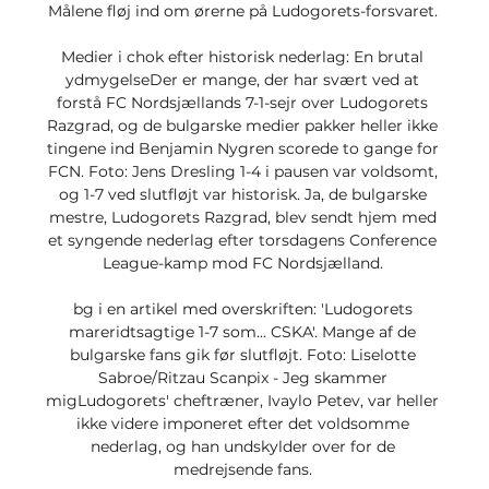
Målene fløj ind om ørerne på Ludogorets-forsvaret. 

Medier i chok efter historisk nederlag: En brutal 
ydmygelseDer er mange, der har svært ved at 
forstå FC Nordsjællands 7-1-sejr over Ludogorets 
Razgrad, og de bulgarske medier pakker heller ikke 
tingene ind Benjamin Nygren scorede to gange for 
FCN. Foto: Jens Dresling 1-4 i pausen var voldsomt, 
og 1-7 ved slutfløjt var historisk. Ja, de bulgarske 
mestre, Ludogorets Razgrad, blev sendt hjem med 
et syngende nederlag efter torsdagens Conference 
League-kamp mod FC Nordsjælland. 

bg i en artikel med overskriften: 'Ludogorets 
mareridtsagtige 1-7 som... CSKA'. Mange af de 
bulgarske fans gik før slutfløjt. Foto: Liselotte 
Sabroe/Ritzau Scanpix - Jeg skammer 
migLudogorets' cheftræner, Ivaylo Petev, var heller 
ikke videre imponeret efter det voldsomme 
nederlag, og han undskylder over for de 
medrejsende fans. 
