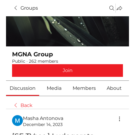
Groups
MGNA Group
Public
·
262 members
Join
Discussion
Media
Members
About
Back
Masha Antonova
December 14, 2023