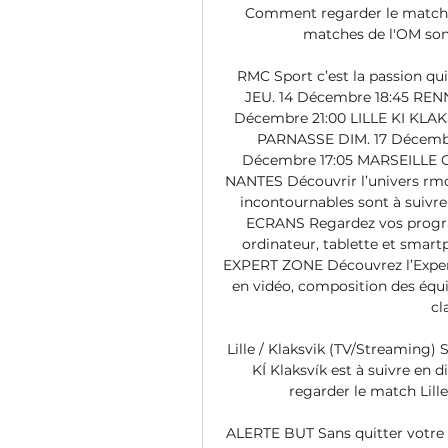
Comment regarder le match O
matches de l'OM sont 
RMC Sport c’est la passion qui
JEU. 14 Décembre 18:45 REN
Décembre 21:00 LILLE KI KLA
PARNASSE DIM. 17 Décemb
Décembre 17:05 MARSEILLE 
NANTES Découvrir l’univers rmc
incontournables sont à sui
ECRANS Regardez vos progra
ordinateur, tablette et smart
EXPERT ZONE Découvrez l’Expert 
en vidéo, composition des équip
cl
Lille / Klaksvik (TV/Streaming) S
KÍ Klaksvík est à suivre en 
regarder le match Lille
ALERTE BUT Sans quitter votre m