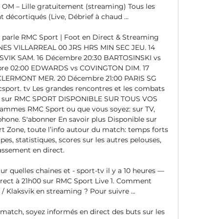
M – Lille gratuitement (streaming) Tous les 
décortiqués (Live, Débrief à chaud ...

 parle﻿ RMC Sport | Foot en Direct & Streaming 
NES VILLARREAL 00 JRS HRS MIN SEC JEU. 14 
KSVIK SAM. 16 Décembre 20:30 BARTOSINSKI vs 
re 02:00 EDWARDS vs COVINGTON DIM. 17 
CLERMONT MER. 20 Décembre 21:00 PARIS SG 
sport. tv Les grandes rencontres et les combats 
vre sur RMC SPORT DISPONIBLE SUR TOUS VOS 
mmes RMC Sport ou que vous soyez: sur TV, 
phone. S'abonner En savoir plus Disponible sur 
Zone, toute l’info autour du match: temps forts 
es, statistiques, scores sur les autres pelouses, 
assement en direct. 

ur quelles chaines et - sport-tv il y a 10 heures — 
direct à 21h00 sur RMC Sport Live 1. Comment 
 / Klaksvik en streaming ? Pour suivre ...

atch, soyez informés en direct des buts sur les 