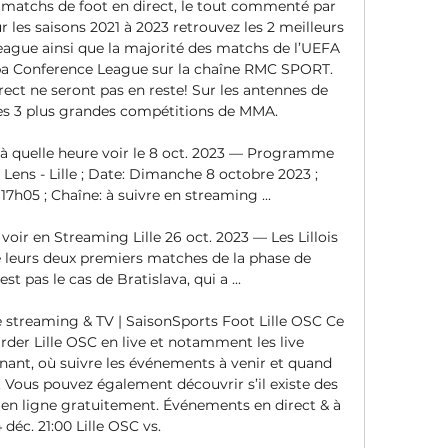
 matchs de foot en direct, le tout commenté par 
 les saisons 2021 à 2023 retrouvez les 2 meilleurs 
gue ainsi que la majorité des matchs de l’UEFA 
a Conference League sur la chaîne RMC SPORT. 
ct ne seront pas en reste! Sur les antennes de 
es 3 plus grandes compétitions de MMA. 

et à quelle heure voir le 8 oct. 2023 — Programme 
 Lens - Lille ; Date: Dimanche 8 octobre 2023 ; 
7h05 ; Chaîne: à suivre en streaming ...

ir en Streaming Lille 26 oct. 2023 — Les Lillois 
e leurs deux premiers matches de la phase de 
st pas le cas de Bratislava, qui a ...

e streaming & TV | SaisonSports Foot Lille OSC Ce 
der Lille OSC en live et notamment les live 
nant, où suivre les événements à venir et quand 
V. Vous pouvez également découvrir s’il existe des 
 en ligne gratuitement. Événements en direct & à 
 déc. 21:00 Lille OSC vs. 
