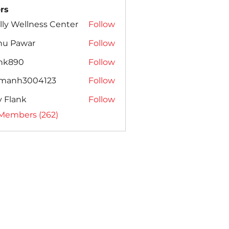
rs
lly Wellness Center
Follow
nu Pawar
Follow
ank890
Follow
amanh3004123
Follow
h3004123
ly Flank
Follow
 Members (262)