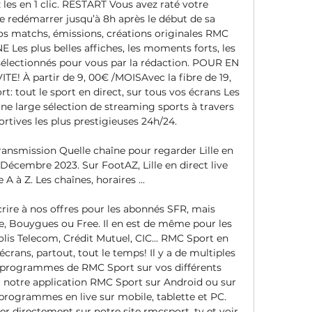
 les en 1 clic. RESTART Vous avez raté votre 
redémarrer jusqu’à 8h après le début de sa 
os matchs, émissions, créations originales RMC 
 Les plus belles affiches, les moments forts, les 
lectionnés pour vous par la rédaction. POUR EN 
 À partir de 9, 00€ /MOISAvec la fibre de 19, 
 tout le sport en direct, sur tous vos écrans Les 
e large sélection de streaming sports à travers 
rtives les plus prestigieuses 24h/24. 

ansmission Quelle chaîne pour regarder Lille en 
Décembre 2023. Sur FootAZ, Lille en direct live 
A à Z. Les chaînes, horaires ...

crire à nos offres pour les abonnés SFR, mais 
 Bouygues ou Free. Il en est de même pour les 
lis Telecom, Crédit Mutuel, CIC... RMC Sport en 
écrans, partout, tout le temps! Il y a de multiples 
es programmes de RMC Sport sur vos différents 
 notre application RMC Sport sur Android ou sur 
 programmes en live sur mobile, tablette et PC. 
 directement sur notre site rmcsport. tv et voir 