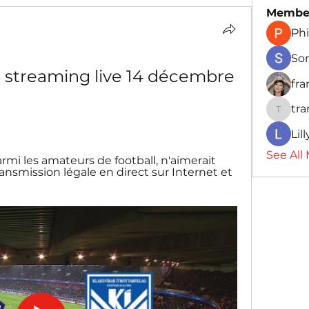
Membe
Phi
So
n streaming live 14 décembre 
fr
tr
traman
Lil
See All
rmi les amateurs de football, n'aimerait 
Transmission légale en direct sur Internet et 