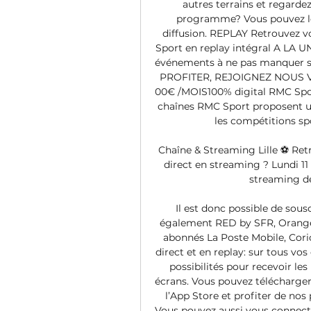
autres terrains et regardez
programme? Vous pouvez le 
diffusion. REPLAY Retrouvez v
Sport en replay intégral A LA UNE
événements à ne pas manquer sé
PROFITER, REJOIGNEZ NOUS VITE!
00€ /MOIS100% digital RMC Sport:
chaînes RMC Sport proposent un
les compétitions spo
Chaîne & Streaming Lille ⚽ Retr
direct en streaming ? Lundi 11 
streaming de 
Il est donc possible de sous
également RED by SFR, Orange,
abonnés La Poste Mobile, Corio
direct et en replay: sur tous vos 
possibilités pour recevoir l
écrans. Vous pouvez télécharger
l’App Store et profiter de nos
Vous pouvez aussi vous connecter