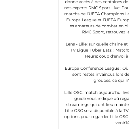
donne accès à des centaines de
nos experts RMC Sport Live. Pour
matchs de l’UEFA Champions Lea
Europa League et l’UEFA Europ
Les amateurs de combat en dire
RMC Sport, retrouvez l
Lens - Lille: sur quelle chaîne 
TV Ligue 1 Uber Eats: ; Match:
Heure: coup d'envoi à 1
Europa Conference League : Où vo
sont restés invaincus lors d
groupes, ce qui n'e
Lille OSC: match aujourd'hui liv
guide vous indique où regar
streamings qui ont lieu mainte
Lille OSC sera disponible à la T
options pour regarder Lille OSC
venir14