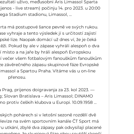
ezultati uživo, međusobni Aris Limassol Sparta 
ijenos - live stream) počinju 14. pro 2023. u 20:00 
a Stadium stadionu, Limassol, ...

parta má postupové šance pevně ve svých rukou. 
e vyhraje a tento výsledek jí s určitostí zajistí 
ské lize. Naopak domácí už dnes ví, že je čeká 
ěži. Pokud by ale v zápase vyhráli alespoň o dva 
tí místo a na jaře by hráli alespoň Evropskou 
ční večer všem fotbalovým fanouškům fanouškům 
 ze závěrečného zápasu skupinové fáze Evropské 
assol a Spartou Praha. Vítáme vás u on-line 
přenosu. 

Prag, prijenos doigravanja za 23. kol 2023. — 
g; Slovan Bratislava – Aris Limassol; DINAMO 
protiv čeških klubova u Europi. 10.09.1958 ...

kých pohárech si v letošní sezoně rozdělí dvě 
televize na svém sportovním kanále ČT Sport má 
u utkání, zbylé dva zápasy pak odvysílají placené 
ipomeňme, že skupinová fáze obou soutěží skončí 