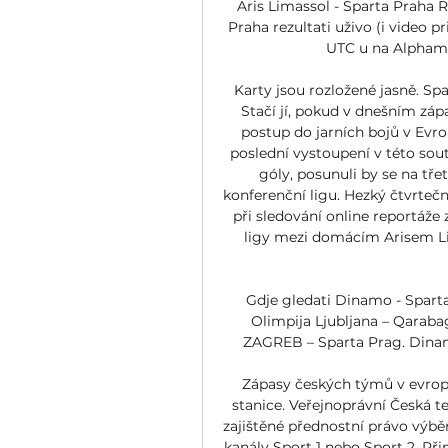
Aris Limassol - Sparta Praha R
Praha rezultati uživo (i video pr
UTC u na Alphameg
Karty jsou rozložené jasně. S
Stačí jí, pokud v dnešním zápas
postup do jarních bojů v Evrop
poslední vystoupení v této sout
góly, posunuli by se na tře
konferenční ligu. Hezký čtvrte
při sledování online reportáže
ligy mezi domácím Arisem Lim
Gdje gledati Dinamo - Sparta 
Olimpija Ljubljana – Qaraba
ZAGREB – Sparta Prag. Dinamo 
Zápasy českých týmů v evrops
stanice. Veřejnoprávní Česká 
zajištěné přednostní právo výběr
kanály Sport 1 nebo Sport 2. Př