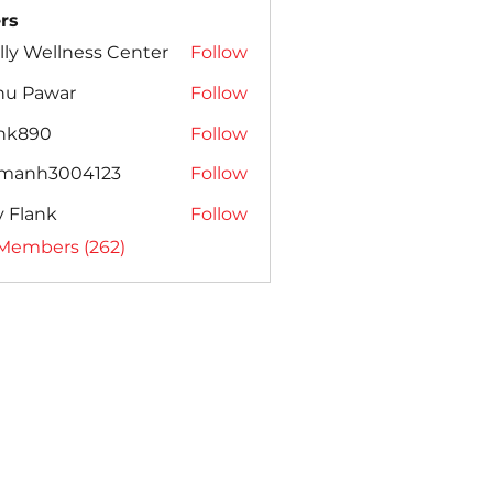
rs
lly Wellness Center
Follow
nu Pawar
Follow
ank890
Follow
amanh3004123
Follow
h3004123
ly Flank
Follow
 Members (262)