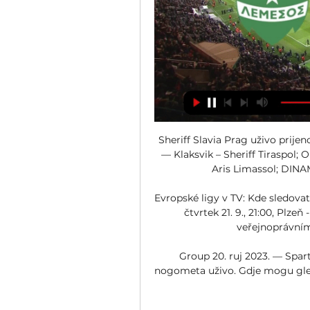
Sheriff Slavia Prag uživo prijen
— Klaksvik – Sheriff Tiraspol; 
Aris Limassol; DINA
Evropské ligy v TV: Kde sledovat S
čtvrtek 21. 9., 21:00, Plze
veřejnoprávním 
Group 20. ruj 2023. — Spart
nogometa uživo. Gdje mogu gleda