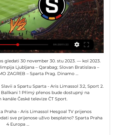
os gledati 30 november 30. stu 2023. — kol 2023. 
Olimpija Ljubljana – Qarabag; Slovan Bratislava – 
MO ZAGREB – Sparta Prag. Dinamo ...

lavii a Spartu Sparta - Aris Limassol 3:2, Sport 2. 
ň - Ballkani 1 Přímý přenos bude dostupný na 
kanále České televize ČT Sport.

a Praha - Aris Limassol Hesgoal TV prijenos 
ti sve prijenose uživo besplatno? Sparta Praha 
4 Europa ...
