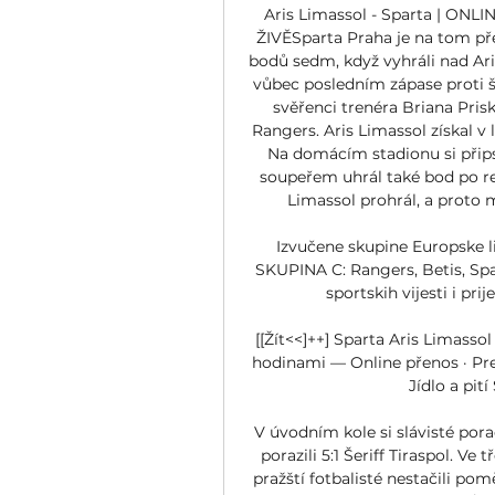
Aris Limassol - Sparta | ONLINE
ŽIVĚSparta Praha je na tom pře
bodů sedm, když vyhráli nad Ar
vůbec posledním zápase proti š
svěřenci trenéra Briana Pri
Rangers. Aris Limassol získal v 
Na domácím stadionu si přips
soupeřem uhrál také bod po remí
Limassol prohrál, a proto 
Izvučene skupine Europske li
SKUPINA C: Rangers, Betis, Spa
sportskih vijesti i pri
[[Žít<<]++] Sparta Aris Limassol
hodinami — Online přenos · Prem
Jídlo a pití
V úvodním kole si slávisté pora
porazili 5:1 Šeriff Tiraspol. Ve
pražští fotbalisté nestačili pom