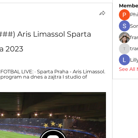
Membe
Phi
So
#) Aris Limassol Sparta 
fr
ca 2023
tr
traman
Lil
See All
 FOTBAL LIVE: · Sparta Praha - Aris Limassol. 
program na dnes a zajtra I studio of 