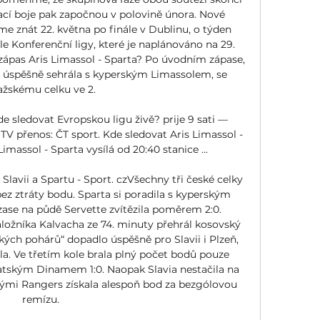
ací boje pak započnou v polovině února. Nové 
 znát 22. května po finále v Dublinu, o týden 
e Konferenční ligy, které je naplánováno na 29. 
zápas Aris Limassol - Sparta? Po úvodním zápase, 
 úspěšně sehrála s kyperským Limassolem, se 
ažskému celku ve 2. 

de sledovat Evropskou ligu živě? prije 9 sati — 
 přenos: ČT sport. Kde sledovat Aris Limassol - 
massol - Sparta vysílá od 20:40 stanice ...

Slavii a Spartu - Sport. czVšechny tři české celky 
ez ztráty bodu. Sparta si poradila s kyperským 
zase na půdě Servette zvítězila poměrem 2:0. 
áložníka Kalvacha ze 74. minuty přehrál kosovský 
kých pohárů“ dopadlo úspěšně pro Slavii i Plzeň, 
a. Ve třetím kole brala plný počet bodů pouze 
vatským Dinamem 1:0. Naopak Slavia nestačila na 
kými Rangers získala alespoň bod za bezgólovou 
remízu. 
