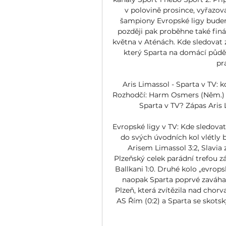
v polovině prosince, vyřazov
šampiony Evropské ligy budeme
později pak proběhne také finál
května v Aténách. Kde sledovat 
který Sparta na domácí půdě
pr
Aris Limassol - Sparta v TV: k
Rozhodčí: Harm Osmers (Něm.) TV
Sparta v TV? Zápas Aris Li
Evropské ligy v TV: Kde sledovat 
do svých úvodních kol vlétly b
Arisem Limassol 3:2, Slavia 
Plzeňský celek parádní trefou z
Ballkani 1:0. Druhé kolo „evrops
naopak Sparta poprvé zaváhal
Plzeň, která zvítězila nad chor
AS Řím (0:2) a Sparta se skots