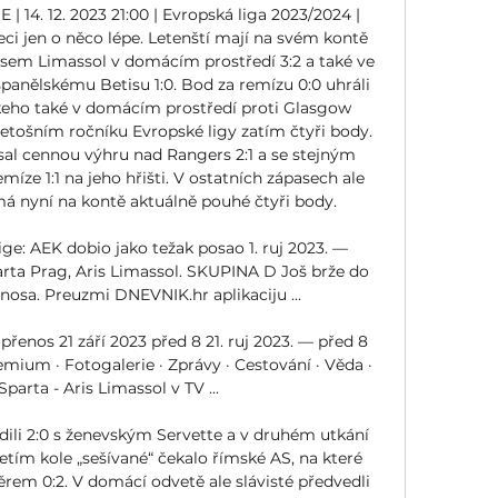
 | 14. 12. 2023 21:00 | Evropská liga 2023/2024 | 
ci jen o něco lépe. Letenští mají na svém kontě 
isem Limassol v domácím prostředí 3:2 a také ve 
panělskému Betisu 1:0. Bod za remízu 0:0 uhráli 
skeho také v domácím prostředí proti Glasgow 
letošním ročníku Evropské ligy zatím čtyři body. 
al cennou výhru nad Rangers 2:1 a se stejným 
ze 1:1 na jeho hřišti. V ostatních zápasech ale 
má nyní na kontě aktuálně pouhé čtyři body. 

ge: AEK dobio jako težak posao 1. ruj 2023. — 
rta Prag, Aris Limassol. SKUPINA D Još brže do 
jenosa. Preuzmi DNEVNIK.hr aplikaciju ...

 přenos 21 září 2023 před 8 21. ruj 2023. — před 8 
ium · Fotogalerie · Zprávy · Cestování · Věda · 
 Sparta - Aris Limassol v TV ...

dili 2:0 s ženevským Servette a v druhém utkání 
 třetím kole „sešívané“ čekalo římské AS, na které 
ěrem 0:2. V domácí odvetě ale slávisté předvedli 