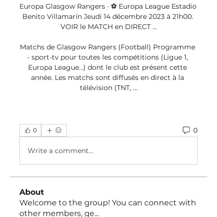
Europa Glasgow Rangers · ⚽ Europa League Estadio 
Benito Villamarín Jeudi 14 décembre 2023 à 21h00. 
VOIR le MATCH en DIRECT ...

Matchs de Glasgow Rangers (Football) Programme 
- sport-tv pour toutes les compétitions (Ligue 1, 
Europa League...) dont le club est présent cette 
année. Les matchs sont diffusés en direct à la 
télévision (TNT, ...
0
0
Write a comment...
About
Welcome to the group! You can connect with
other members, ge
...