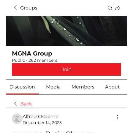
Groups
MGNA Group
Public
·
262 members
Join
Discussion
Media
Members
About
Back
Alfred Osborne
December 14, 2023