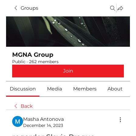
Groups
MGNA Group
Public
·
262 members
Join
Discussion
Media
Members
About
Back
Masha Antonova
December 14, 2023