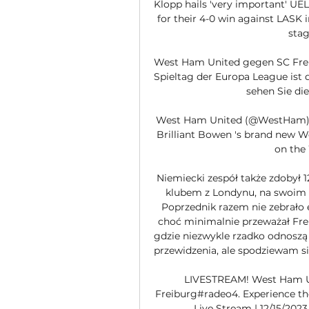
Klopp hails 'very important' UE
for their 4-0 win against LASK 
stag
West Ham United gegen SC Freib
Spieltag der Europa League ist 
sehen Sie die
West Ham United (@WestHam) / 
Brilliant Bowen 's brand new W
on the
Niemiecki zespół także zdobył 12
klubem z Londynu, na swoim
Poprzednik razem nie zebrało 
choć minimalnie przeważał Fre
gdzie niezwykle rzadko odnoszą 
przewidzenia, ale spodziewam się
LIVESTREAM! West Ham Un
Freiburg#radeo4. Experience t
Live Stream | 12/15/2023