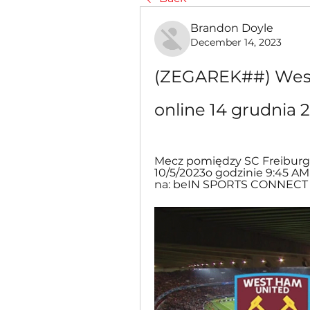
Brandon Doyle
December 14, 2023
(ZEGAREK##) West
online 14 grudnia 
Mecz pomiędzy SC Freiburg 
10/5/2023o godzinie 9:45 AM 
na: beIN SPORTS CONNECT .