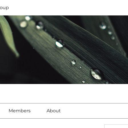
oup
Members
About