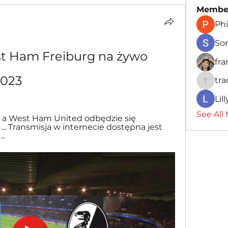
Membe
Phi
So
 Ham Freiburg na żywo 
fr
2023
tr
traman
Lil
See All
a West Ham United odbędzie się 
... Transmisja w internecie dostępna jest 
..