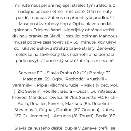
minutě neuspěl ani nejlepší střelec týmu Bedia, z 
nadějné pozice netrefil míč čistě. O tři minuty 
později naopak Zafeiris na přední tyči prodloužil 
Masopustův rohový kop a Ogbu hlavou nedal 
gólmanu Frickovi šanci. Nigerijský obránce vstřelil 
druhou branku za Slavii. Hostující gólman Mandous 
musel poprvé zasahovat až v 69. minutě, kdy ukryl 
do rukavic Bellovu střelu z pravé strany. Ženevský 
celek se na závěrečný tlak nezmohl a na domácí 
půdě nevyhrál ani šestý soutěžní zápas v sezoně. 

Servette FC – Slavia Praha 0:2 (0:1) Branky: 32. 
Masopust, 59. Ogbu. Rozhodčí: Kruašvili – 
Varamišvili, Pipia (všichni Gruzie) – Pskit (video, Pol. 
). ŽK: Severin, Rouiller, Bedia – Oscar, Dumitrescu, 
Provod, Mandous. Diváci: 19 783. Servette FC: Frick – 
Bolla, Rouiller, Severin, Mazikou (84. Rodelin) – 
Stevanovič, Cognat, Douline (67. Ondoua), Kutesa 
(67. Guillemenot) – Antunes (81. Touati), Bedia (67. 

Slavia za hustého deště loupila v Ženevě, trefili se 