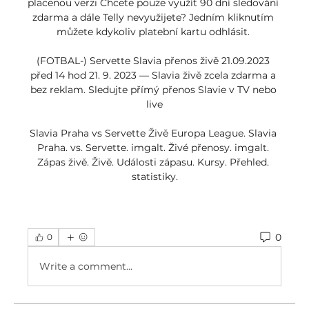
placenou verzi Chcete pouze využít 90 dní sledování 
zdarma a dále Telly nevyužijete? Jedním kliknutím 
můžete kdykoliv platební kartu odhlásit. 

(FOTBAL-) Servette Slavia přenos živě 21.09.2023 
před 14 hod 21. 9. 2023 — Slavia živě zcela zdarma a 
bez reklam. Sledujte přímý přenos Slavie v TV nebo 
live

Slavia Praha vs Servette Živě Europa League. Slavia 
Praha. vs. Servette. imgalt. Živé přenosy. imgalt. 
Zápas živě. Živě. Události zápasu. Kursy. Přehled. 
statistiky.
0
0
Write a comment...