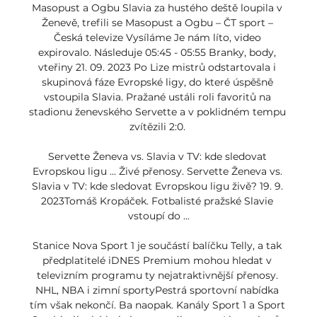
Masopust a Ogbu﻿ Slavia za hustého deště loupila v 
Ženevě, trefili se Masopust a Ogbu – ČT sport – 
Česká televize Vysíláme Je nám líto, video 
expirovalo. Následuje 05:45 - 05:55 Branky, body, 
vteřiny 21. 09. 2023 Po Lize mistrů odstartovala i 
skupinová fáze Evropské ligy, do které úspěšně 
vstoupila Slavia. Pražané ustáli roli favoritů na 
stadionu ženevského Servette a v poklidném tempu 
zvítězili 2:0. 

Servette Ženeva vs. Slavia v TV: kde sledovat 
Evropskou ligu ... Živé přenosy. Servette Ženeva vs. 
Slavia v TV: kde sledovat Evropskou ligu živě? 19. 9. 
2023Tomáš Kropáček. Fotbalisté pražské Slavie 
vstoupí do ...

Stanice Nova Sport 1 je součástí balíčku Telly, a tak 
předplatitelé iDNES Premium mohou hledat v 
televizním programu ty nejatraktivnější přenosy. 
NHL, NBA i zimní sportyPestrá sportovní nabídka 
tím však nekončí. Ba naopak. Kanály Sport 1 a Sport 