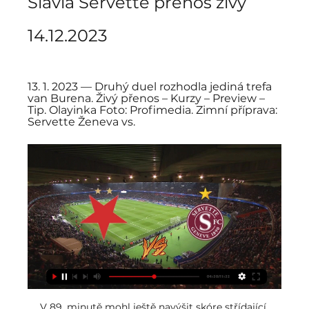
Slavia Servette přenos živý 
14.12.2023
13. 1. 2023 — Druhý duel rozhodla jediná trefa 
van Burena. Živý přenos – Kurzy – Preview – 
Tip. Olayinka Foto: Profimedia. Zimní příprava: 
Servette Ženeva vs.
V 89. minutě mohl ještě navýšit skóre střídající 