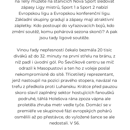
na Telly můžete na stanicích Nova Sport sledovat 
zápasy Ligy mistrů, Sport 1 a Sport 2 nabízí 
Evropskou ligu a Evropskou konferenční ligu. 
Základní skupiny gradují a zápasy mají atraktivní 
zápletky. Kdo postoupí do vyřazovacích bojů, kdo 
změní soutěž, komu pohárová sezona skončí? A pak 
jsou tady ligové soutěže. 

Vinou řady nepřesností čekalo bezmála 20 tisíc 
diváků až do 32. minuty na první střelu na bránu, z 
níž padl i úvodní gól. Po Ševčíkově centru se míč 
odrazil k Masopustovi a ten ho z voleje poslal 
nekompromisně do sítě. Třicetiletý reprezentant, 
jenž nastoupil na pozici pravého stopera, navázal na 
trefu z předkola proti Luhansku. Krátce před pauzou 
skoro slavil zaplněný sektor hostujících fanoušků 
podruhé, táhlá Holešova rána zpoza vápna ale 
proletěla zhruba metr vedle tyče. Domácí se v 
premiéře ve skupinové fázi evropských pohárů 
osmělili až po přestávce, do vyložené šance se ale 
nedostali. V 56. 
