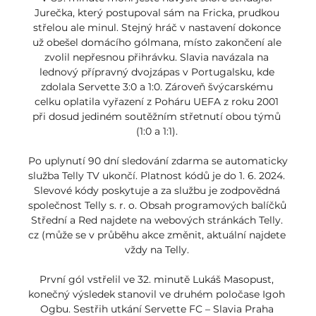
Jurečka, který postupoval sám na Fricka, prudkou 
střelou ale minul. Stejný hráč v nastavení dokonce 
už obešel domácího gólmana, místo zakončení ale 
zvolil nepřesnou přihrávku. Slavia navázala na 
lednový přípravný dvojzápas v Portugalsku, kde 
zdolala Servette 3:0 a 1:0. Zároveň švýcarskému 
celku oplatila vyřazení z Poháru UEFA z roku 2001 
při dosud jediném soutěžním střetnutí obou týmů 
(1:0 a 1:1). 

Po uplynutí 90 dní sledování zdarma se automaticky 
služba Telly TV ukončí. Platnost kódů je do 1. 6. 2024. 
Slevové kódy poskytuje a za službu je zodpovědná 
společnost Telly s. r. o. Obsah programových balíčků 
Střední a Red najdete na webových stránkách Telly. 
cz (může se v průběhu akce změnit, aktuální najdete 
vždy na Telly. 

První gól vstřelil ve 32. minutě Lukáš Masopust, 
konečný výsledek stanovil ve druhém poločase Igoh 
Ogbu. Sestřih utkání Servette FC – Slavia Praha 