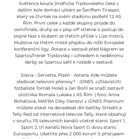
Svěřence kouče Jindřicha Trpišovského čeká v 
dalším kole domácí utkání se Šeriffem Tiraspol, 
který ve čtvrtek na svém stadionu podlehl 1:2 AS 
Řím. První celek z každé skupiny projde do 
osmifinále, druhý se v play-off střetne o postup do 
stejné fáze s klubem ze třetích příček v Lize mistrů. 
Mužstva na třetím místě přejdou do nižší Evropské 
konferenční ligy. Rotace v sestavě před šlágrem se 
SpartouTrenér Trpišovský i vzhledem k nedělnímu 
derby se Spartou sáhl k rošádě v sestavě. 

Slavia - Servette, Plzeň - Astana. Kde můžete 
sledovat televizní přenosy? - iDNES. czSlávističtí 
fotbalisté Tomáš Holeš a Jan Bořil se snaží zastavit 
útočníka Romala Lukaka z AS Řím. | foto: Anna 
Boháčová, MAFRA Díky členství v iDNES Premium 
můžete získat na devadesát dní balíčky Střední a 
Telly Red od internetové televize Telly, které obsahují 
v součtu 115 televizních kanálů včetně stanic Sport 1, 
Sport 2, tří kanálů Nova Sport či dvou stanic 
Eurosportu. Ušetříte přes 2 000 korun! S přístupem 