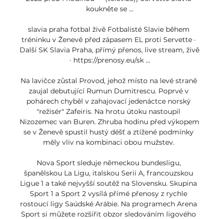
koukněte se ...

slavia praha fotbal živě Fotbalisté Slavie během 
tréninku v Ženevě před zápasem EL proti Servette · 
Další SK Slavia Praha, přímý přenos, live stream, živě 
· https://prenosy.eu/sk ...

Na lavičce zůstal Provod, jehož místo na levé straně 
zaujal debutující Rumun Dumitrescu. Poprvé v 
pohárech chyběl v zahajovací jedenáctce norský 
"režisér" Zafeiris. Na hrotu útoku nastoupil 
Nizozemec van Buren. Zhruba hodinu před výkopem 
se v Ženevě spustil hustý déšť a ztížené podmínky 
měly vliv na kombinaci obou mužstev. 

Nova Sport sleduje německou bundesligu, 
španělskou La Ligu, italskou Serii A, francouzskou 
Ligue 1 a také nejvyšší soutěž na Slovensku. Skupina 
Sport 1 a Sport 2 vysílá přímé přenosy z rychle 
rostoucí ligy Saúdské Arábie. Na programech Arena 
Sport si můžete rozšířit obzor sledováním ligového 