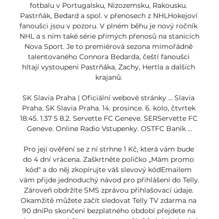
fotbalu v Portugalsku, Nizozemsku, Rakousku. 
Pastrňák, Bedard a spol. v přenosech z NHLHokejoví 
fanoušci jsou v pozoru. V plném běhu je nový ročník 
NHL a s ním také série přímých přenosů na stanicích 
Nova Sport. Je to premiérová sezona mimořádně 
talentovaného Connora Bedarda, čeští fanoušci 
hltají vystoupení Pastrňáka, Zachy, Hertla a dalších 
krajanů. 

SK Slavia Praha | Oficiální webové stránky ... Slavia 
Praha. SK Slavia Praha. 14. prosince. 6. kolo, čtvrtek 
18:45. 1.37 5 8.2. Servette FC Geneve. SERServette FC 
Geneve. Online Radio Vstupenky. OSTFC Baník ...

Pro její ověření se z ní strhne 1 Kč, která vám bude 
do 4 dní vrácena. Zaškrtněte políčko „Mám promo 
kód“ a do něj zkopírujte váš slevový kódEmailem 
vám přijde jednoduchý návod pro přihlášení do Telly. 
Zároveň obdržíte SMS zprávou přihlašovací údaje. 
Okamžitě můžete začít sledovat Telly TV zdarma na 
90 dníPo skončení bezplatného období přejdete na 