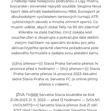
2 nabízejí také hokejovou podívanou z Ligy mistrů, 
švýcarské i slovenské nejvyšší soutěže. Skupina Nova 
Sport dále přináší basketbalovou NBA, Eurosport je 
dlouhodobým vysílatelem tenisových turnajů ATP, 
cyklistických závodů a mnoha zimních sportů. Co 
musím udělat, abych získal Telly na 90 dní zdarma? 
Klikněte na zlaté tlačítko, čímž získáte kód 
voucheruTen si zkopírujte a pokračujte dále dalším 
zlatým tlačítkem na speciální stránku pro jeho 
aktivaciVyplňte správně všechna požadovaná pole 
webového formuláře a zadejte svou platební kartu. 

(((živý přenos>>))) Slavia Praha Servette přenos 14 
prosince před 4 hodinami — (živý přenos>>))) Slavia 
Praha Servette přenos 14 prosince 2023 Aktuální 
skóre Slavia Praha vs. Servette FC (a online přímý 
přenos s videem) ...

[ŽIVÁ TV@@] Servette Slavia koukněte se živě 
21.09.2023 21. 9. 2023 — před 13 hodinami — [VOLNÝ, 
UVOLNIT!!]<<<] Servette Slavia přenos živě 21 září 
2023 před 1 hodinou — (televize)) Servette Slavia 