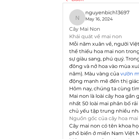
nguyenbich13697
May 16, 2024
nguyenbich13697
Cây Mai Non
Khái quát về mai non
Mỗi năm xuân về, người Việ
thể thiếu hoa mai non trong
sự giàu sang, phú quý. Trong
đông và nở hoa vào mùa xuân
năm). Màu vàng của 
vườn m
động mạnh mẽ đến thị giác, 
Hôm nay, chúng ta cùng tìm
Mai non là loài cây hoa gần g
nhất 50 loài mai phân bố rải 
chủ yếu tập trung nhiều nh
Nguồn gốc của cây hoa mai
Cây mai non có tên khoa học 
phổ biến ở miền Nam Việt N