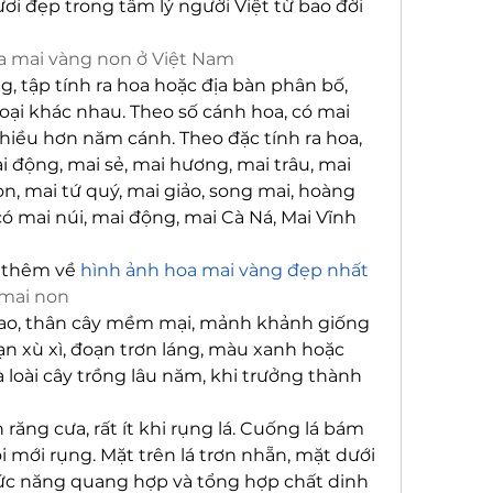
i đẹp trong tâm lý người Việt từ bao đời 
oa mai vàng non ở Việt Nam
, tập tính ra hoa hoặc địa bàn phân bố, 
oại khác nhau. Theo số cánh hoa, có mai 
iều hơn năm cánh. Theo đặc tính ra hoa, 
i động, mai sẻ, mai hương, mai trâu, mai 
ọn, mai tứ quý, mai giảo, song mai, hoàng 
ó mai núi, mai động, mai Cà Ná, Mai Vĩnh 
 thêm về 
hình ảnh hoa mai vàng đẹp nhất
 mai non
ao, thân cây mềm mại, mảnh khảnh giống 
n xù xì, đoạn trơn láng, màu xanh hoặc 
 loài cây trồng lâu năm, khi trưởng thành 
nh răng cưa, rất ít khi rụng lá. Cuống lá bám 
ỗi mới rụng. Mặt trên lá trơn nhẵn, mặt dưới 
ức năng quang hợp và tổng hợp chất dinh 