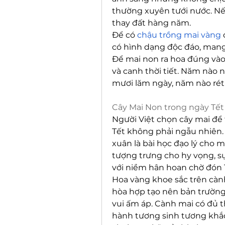
thường xuyên tưới nước. Nế
thay đất hàng năm.
Để có 
chậu trồng mai vàng
 
có hình dạng độc đáo, mang ý
Để mai non ra hoa đúng vào b
và canh thời tiết. Năm nào n
mươi lăm ngày, năm nào rét 
Cây Mai Non trong ngày Tết
Người Việt chọn cây mai để 
Tết không phải ngẫu nhiên. 
xuân là bài học đạo lý cho 
tượng trưng cho hy vọng, sự
với niềm hân hoan chờ đón 
Hoa vàng khoe sắc trên cành
hòa hợp tạo nên bản trường
vui ấm áp. Cành mai có đủ th
hành tương sinh tương khắc,