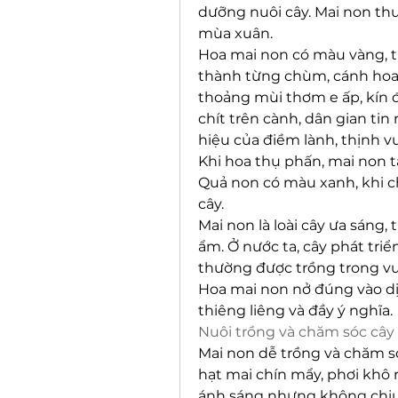
dưỡng nuôi cây. Mai non thư
mùa xuân.
Hoa mai non có màu vàng, t
thành từng chùm, cánh hoa k
thoảng mùi thơm e ấp, kín 
chít trên cành, dân gian tin
hiệu của điềm lành, thịnh v
Khi hoa thụ phấn, mai non t
Quả non có màu xanh, khi c
cây.
Mai non là loài cây ưa sáng,
ẩm. Ở nước ta, cây phát tri
thường được trồng trong vườ
Hoa mai non nở đúng vào dịp
thiêng liêng và đầy ý nghĩa.
Nuôi trồng và chăm sóc cây
Mai non dễ trồng và chăm s
hạt mai chín mẩy, phơi khô r
ánh sáng nhưng không chịu 