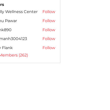
rs
lly Wellness Center
Follow
nu Pawar
Follow
ank890
Follow
amanh3004123
Follow
h3004123
ly Flank
Follow
 Members (262)