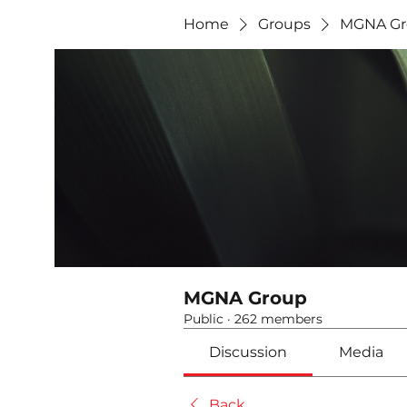
Home
Groups
MGNA Gr
MGNA Group
Public
·
262 members
Discussion
Media
Back