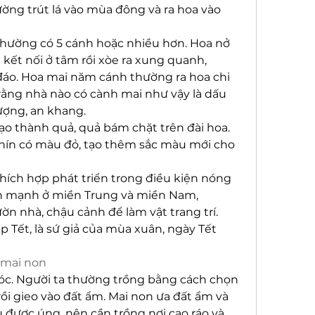
ờng trút lá vào mùa đông và ra hoa vào 
hường có 5 cánh hoặc nhiều hơn. Hoa nở 
ết nối ở tâm rồi xòe ra xung quanh, 
đáo. Hoa mai năm cánh thường ra hoa chi 
 rằng nhà nào có cành mai như vậy là dấu 
ượng, an khang.
ạo thành quả, quả bám chặt trên đài hoa. 
hín có màu đỏ, tạo thêm sắc màu mới cho 
 thích hợp phát triển trong điều kiện nóng 
ển mạnh ở miền Trung và miền Nam, 
n nhà, chậu cảnh để làm vật trang trí. 
 Tết, là sứ giả của mùa xuân, ngày Tết 
 mai non
óc. Người ta thường trồng bằng cách chọn 
ồi gieo vào đất ẩm. Mai non ưa đất ẩm và 
được úng, nên cần trồng nơi cao ráo và 