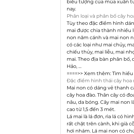
biểu tượng của mùa xuân tươ
nay.
Phân loại và phân bố cây h
Tùy theo đặc điểm hình dáng
mai được chia thành nhiều l
non năm cánh và mai non nh
có các loại như mai chủy, ma
chiếu thủy, mai liễu, mai nh
mai. Theo địa bàn phân bố, c
Hảo, …
====>> Xem thêm: Tìm hiểu
Đặc điểm hình thái cây hoa
Mai non có dáng vẻ thanh c
cây hoa đào. Thân cây có đoạ
nâu, da bóng. Cây mai non là
cao từ 1,5 đến 3 mét.
Lá mai là lá đơn, rìa lá có hì
rất chặt trên cành, khi già c
hơi nhám. Lá mai non có ch