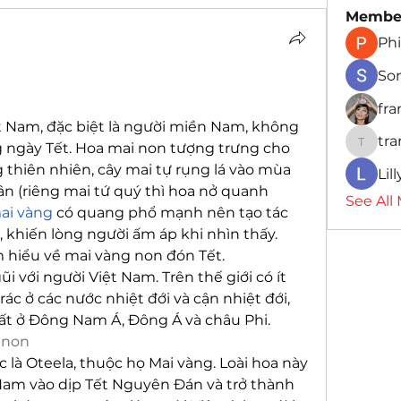
Membe
Phi
So
fr
t Nam, đặc biệt là người miền Nam, không 
tr
 ngày Tết. Hoa mai non tượng trưng cho 
traman
 thiên nhiên, cây mai tự rụng lá vào mùa 
Lil
 (riêng mai tứ quý thì hoa nở quanh 
See All
ai vàng
 có quang phổ mạnh nên tạo tác 
khiến lòng người ấm áp khi nhìn thấy. 
 hiểu về mai vàng non đón Tết.
ũi với người Việt Nam. Trên thế giới có ít 
rác ở các nước nhiệt đới và cận nhiệt đới, 
ất ở Đông Nam Á, Đông Á và châu Phi.
 non
là Oteela, thuộc họ Mai vàng. Loài hoa này 
am vào dịp Tết Nguyên Đán và trở thành 