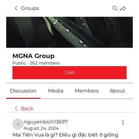
Groups
MGNA Group
Public
·
262 members
Join
Discussion
Media
Members
About
Back
nguyenbich13697
nguyenbich13697
August 24, 2024
Mai Tiến Vua là gì? Điều gì đặc biệt ở giống 