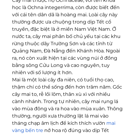
Cây mai thuộc họ Ochnaceae, với tên khoa 
học là Ochna integerrima, còn được biết đến 
với cái tên dân dã là hoàng mai. Loài cây này 
thường được ưa chuộng trong dịp Tết cổ 
truyền, đặc biệt là ở miền Nam Việt Nam. Ở 
nước ta, cây mai phân bố chủ yếu tại các khu 
rừng thuộc dãy Trường Sơn và các tỉnh từ 
Quảng Nam, Đà Nẵng đến Khánh Hòa. Ngoài 
ra, nó còn xuất hiện tại các vùng núi ở đồng 
bằng sông Cửu Long và cao nguyên, tuy 
nhiên với số lượng ít hơn.
Mai là một loài cây đa niên, có tuổi thọ cao, 
thậm chí có thể sống đến hơn trăm năm. Gốc 
cây mai to, rễ lồi lõm, thân xù xì với nhiều 
cành nhánh. Trong tự nhiên, cây mai rụng lá 
vào mùa đông và ra hoa vào mùa xuân. Thông 
thường, người xưa thường lặt lá mai vào 
tháng chạp âm lịch để kích thích vườn 
mai 
vàng bến tre
 nở hoa rộ đúng vào dịp Tết 