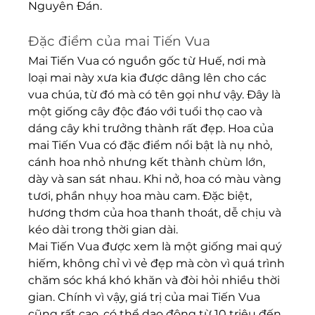
Nguyên Đán.
Đặc điểm của mai Tiến Vua
Mai Tiến Vua có nguồn gốc từ Huế, nơi mà 
loại mai này xưa kia được dâng lên cho các 
vua chúa, từ đó mà có tên gọi như vậy. Đây là 
một giống cây độc đáo với tuổi thọ cao và 
dáng cây khi trưởng thành rất đẹp. Hoa của 
mai Tiến Vua có đặc điểm nổi bật là nụ nhỏ, 
cánh hoa nhỏ nhưng kết thành chùm lớn, 
dày và san sát nhau. Khi nở, hoa có màu vàng 
tươi, phần nhụy hoa màu cam. Đặc biệt, 
hương thơm của hoa thanh thoát, dễ chịu và 
kéo dài trong thời gian dài.
Mai Tiến Vua được xem là một giống mai quý 
hiếm, không chỉ vì vẻ đẹp mà còn vì quá trình 
chăm sóc khá khó khăn và đòi hỏi nhiều thời 
gian. Chính vì vậy, giá trị của mai Tiến Vua 
cũng rất cao, có thể dao động từ 10 triệu đến 