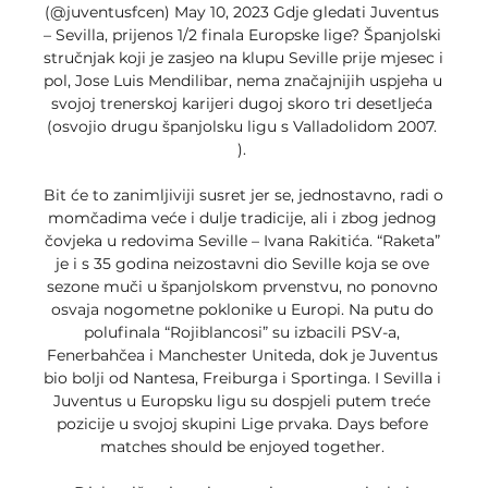
(@juventusfcen) May 10, 2023 Gdje gledati Juventus 
– Sevilla, prijenos 1/2 finala Europske lige? Španjolski 
stručnjak koji je zasjeo na klupu Seville prije mjesec i 
pol, Jose Luis Mendilibar, nema značajnijih uspjeha u 
svojoj trenerskoj karijeri dugoj skoro tri desetljeća 
(osvojio drugu španjolsku ligu s Valladolidom 2007. 
). 

Bit će to zanimljiviji susret jer se, jednostavno, radi o 
momčadima veće i dulje tradicije, ali i zbog jednog 
čovjeka u redovima Seville – Ivana Rakitića. “Raketa” 
je i s 35 godina neizostavni dio Seville koja se ove 
sezone muči u španjolskom prvenstvu, no ponovno 
osvaja nogometne poklonike u Europi. Na putu do 
polufinala “Rojiblancosi” su izbacili PSV-a, 
Fenerbahčea i Manchester Uniteda, dok je Juventus 
bio bolji od Nantesa, Freiburga i Sportinga. I Sevilla i 
Juventus u Europsku ligu su dospjeli putem treće 
pozicije u svojoj skupini Lige prvaka. Days before 
matches should be enjoyed together. 
