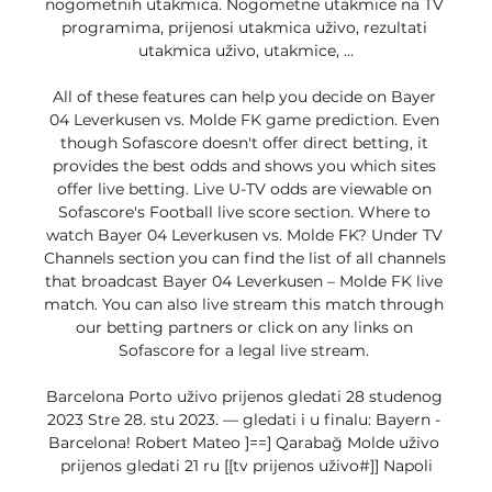
nogometnih utakmica. Nogometne utakmice na TV 
programima, prijenosi utakmica uživo, rezultati 
utakmica uživo, utakmice, ...

All of these features can help you decide on Bayer 
04 Leverkusen vs. Molde FK game prediction. Even 
though Sofascore doesn't offer direct betting, it 
provides the best odds and shows you which sites 
offer live betting. Live U-TV odds are viewable on 
Sofascore's Football live score section. Where to 
watch Bayer 04 Leverkusen vs. Molde FK? Under TV 
Channels section you can find the list of all channels 
that broadcast Bayer 04 Leverkusen – Molde FK live 
match. You can also live stream this match through 
our betting partners or click on any links on 
Sofascore for a legal live stream. 

Barcelona Porto uživo prijenos gledati 28 studenog 
2023 Stre 28. stu 2023. — gledati i u finalu: Bayern - 
Barcelona! Robert Mateo ]==] Qarabağ Molde uživo 
prijenos gledati 21 ru [[tv prijenos uživo#]] Napoli