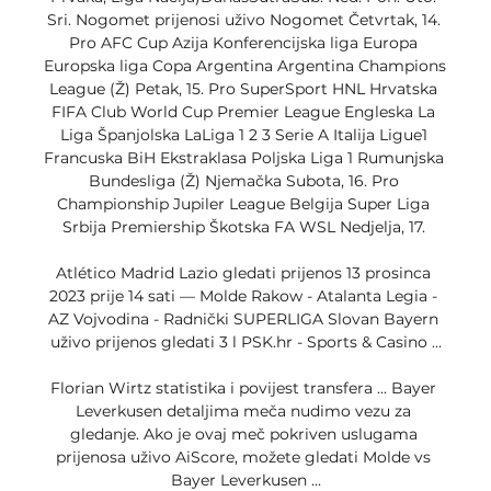
Sri. Nogomet prijenosi uživo Nogomet Četvrtak, 14. 
Pro AFC Cup Azija Konferencijska liga Europa 
Europska liga Copa Argentina Argentina Champions 
League (Ž) Petak, 15. Pro SuperSport HNL Hrvatska 
FIFA Club World Cup Premier League Engleska La 
Liga Španjolska LaLiga 1 2 3 Serie A Italija Ligue1 
Francuska BiH Ekstraklasa Poljska Liga 1 Rumunjska 
Bundesliga (Ž) Njemačka Subota, 16. Pro 
Championship Jupiler League Belgija Super Liga 
Srbija Premiership Škotska FA WSL Nedjelja, 17. 

Atlético Madrid Lazio gledati prijenos 13 prosinca 
2023 prije 14 sati — Molde Rakow - Atalanta Legia - 
AZ Vojvodina - Radnički SUPERLIGA Slovan Bayern 
uživo prijenos gledati 3 l PSK.hr - Sports & Casino ...

Florian Wirtz statistika i povijest transfera ... Bayer 
Leverkusen detaljima meča nudimo vezu za 
gledanje. Ako je ovaj meč pokriven uslugama 
prijenosa uživo AiScore, možete gledati Molde vs 
Bayer Leverkusen ...
