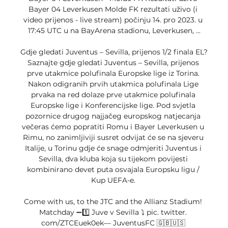
Bayer 04 Leverkusen Molde FK rezultati uživo (i 
video prijenos - live stream) počinju 14. pro 2023. u 
17:45 UTC u na BayArena stadionu, Leverkusen, ...

Gdje gledati Juventus – Sevilla, prijenos 1/2 finala EL? 
Saznajte gdje gledati Juventus – Sevilla, prijenos 
prve utakmice polufinala Europske lige iz Torina. 
Nakon odigranih prvih utakmica polufinala Lige 
prvaka na red dolaze prve utakmice polufinala 
Europske lige i Konferencijske lige. Pod svjetla 
pozornice drugog najjačeg europskog natjecanja 
večeras ćemo popratiti Romu i Bayer Leverkusen u 
Rimu, no zanimljiviji susret odvijat će se na sjeveru 
Italije, u Torinu gdje će snage odmjeriti Juventus i 
Sevilla, dva kluba koja su tijekom povijesti 
kombinirano devet puta osvajala Europsku ligu / 
Kup UEFA-e. 

Come with us, to the JTC and the Allianz Stadium! 
Matchday ➖1️⃣ Juve v Sevilla ⤵️ pic. twitter. 
com/ZTCEuek0ek— JuventusFC 🇬🇧🇺🇸 