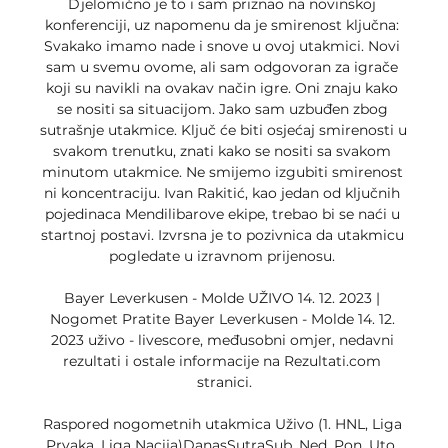
Djelomično je to i sam priznao na novinskoj 
konferenciji, uz napomenu da je smirenost ključna: 
Svakako imamo nade i snove u ovoj utakmici. Novi 
sam u svemu ovome, ali sam odgovoran za igrače 
koji su navikli na ovakav način igre. Oni znaju kako 
se nositi sa situacijom. Jako sam uzbuđen zbog 
sutrašnje utakmice. Ključ će biti osjećaj smirenosti u 
svakom trenutku, znati kako se nositi sa svakom 
minutom utakmice. Ne smijemo izgubiti smirenost 
ni koncentraciju. Ivan Rakitić, kao jedan od ključnih 
pojedinaca Mendilibarove ekipe, trebao bi se naći u 
startnoj postavi. Izvrsna je to pozivnica da utakmicu 
pogledate u izravnom prijenosu. 

Bayer Leverkusen - Molde UŽIVO 14. 12. 2023 | 
Nogomet Pratite Bayer Leverkusen - Molde 14. 12. 
2023 uživo - livescore, međusobni omjer, nedavni 
rezultati i ostale informacije na Rezultati.com 
stranici.

Raspored nogometnih utakmica Uživo (1. HNL, Liga 
Prvaka, Liga Nacija)DanasSutraSub. Ned. Pon. Uto. 