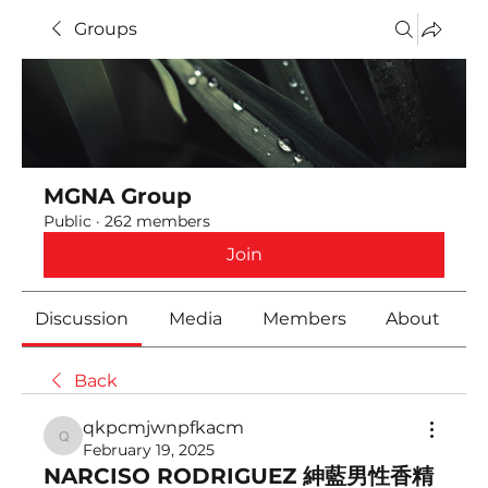
Groups
MGNA Group
Public
·
262 members
Join
Discussion
Media
Members
About
Back
qkpcmjwnpfkacm
qkpcmjwnpfkacm
February 19, 2025
NARCISO RODRIGUEZ 紳藍男性香精