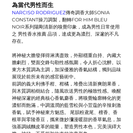
為當代男性而生
NARCISO RODRIGUEZ
傳奇調香大師SONIA 
CONSTANT操刀調製，翻轉FOR HIM BLEU 
NOIR系列陽剛清新的嗅覺印象，成為男性日常使用
之 男性香水推薦 品項，達成更為濃烈、深邃的不凡
存在。
將神秘大膽發揮得淋漓盡致，外顯穩重自持、內藏大
膽劇烈，雙面交鋒勾勒性感氛圍，令人折心沈醉。以
東方木質調為主調，加深優雅的香氣結構，獨到品味
展現於前所未有的感官藝術中。
前調的義大利佛手柑、柑橘，堆疊出清新爽朗果香，
與木質調柏樹結合，隨風吹送男性的極致性感。喚醒
神秘深邃的經典核心香氣麝香，將嗅覺輪廓轉化的更
濃郁而飽滿，中調溫潤的藍雪松與小荳蔻的辛辣刺激
香氣，賦予神秘東方魅惑。 尾韻粉鳶尾、檀香、香
根草與零陵香豆，攜來微妙瀰漫暖甜的香草氣息，加
強基調絨麵皮革的能量，塑造男性本色，完美演繹大