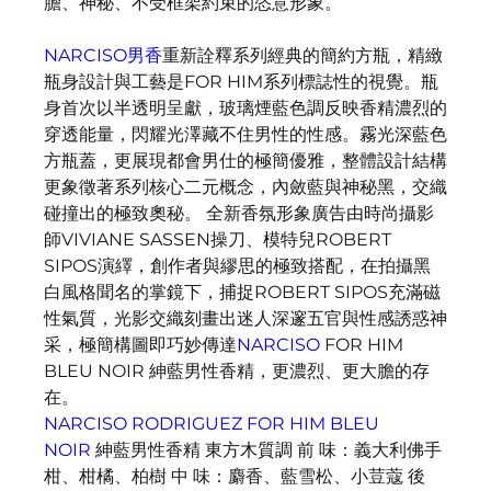
膽、神秘、不受框架約束的恣意形象。
NARCISO男香
重新詮釋系列經典的簡約方瓶，精緻
瓶身設計與工藝是FOR HIM系列標誌性的視覺。瓶
身首次以半透明呈獻，玻璃煙藍色調反映香精濃烈的
穿透能量，閃耀光澤藏不住男性的性感。霧光深藍色
方瓶蓋，更展現都會男仕的極簡優雅，整體設計結構
更象徵著系列核心二元概念，內斂藍與神秘黑，交織
碰撞出的極致奧秘。 全新香氛形象廣告由時尚攝影
師VIVIANE SASSEN操刀、模特兒ROBERT 
SIPOS演繹，創作者與繆思的極致搭配，在拍攝黑
白風格聞名的掌鏡下，捕捉ROBERT SIPOS充滿磁
性氣質，光影交織刻畫出迷人深邃五官與性感誘惑神
采，極簡構圖即巧妙傳達
NARCISO
 FOR HIM 
BLEU NOIR 紳藍男性香精，更濃烈、更大膽的存
在。
NARCISO RODRIGUEZ FOR HIM BLEU 
NOIR
 紳藍男性香精 東方木質調 前 味：義大利佛手
柑、柑橘、柏樹 中 味：麝香、藍雪松、小荳蔻 後 