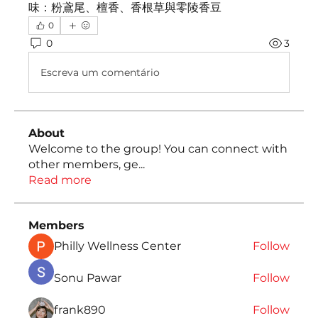
味：粉鳶尾、檀香、香根草與零陵香豆
0
0
3
Escreva um comentário
About
Welcome to the group! You can connect with
other members, ge
...
Read more
Members
Philly Wellness Center
Follow
Sonu Pawar
Follow
frank890
Follow