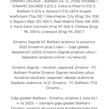
DINAMO ZAGREB – Ballkani (14. 12., 21:00) Poredak 1. 
DINAMO ZAGREB 3 (5:1) 2. Viktoria Plzen 3 (1:0) 3. 
Ballkani 0 (0:1) 4. Astana 0 (1:5) UEFA klupski 
koeficijent (Top 20) 1. Manchester City (Eng) 124. 000 
2. Bayern (Nje) 120. 000 3. Real Madrid (Špa) 106. 000 
4. Paris Saint-Germain (Fra) 97. 000 5. Chelsea (Eng) 
96. 000 6. Liverpool (Eng) 94. 000 7. 

Dinamo Zagreb KF Ballkani prijenos 14 prosinca 
2023 Streamin prije 2 sata — Gdje gledati 
besplatno? (2023) Dinamo Zagreb prijenos uživo i 
besplatan prijenos online i na televiziji.

Dinamo Zagreb - rezultati, raspored, Dinamo - FC 
Ballkani Pratite Dinamo Zagreb rezultate uživo, 
konačne rezultate, raspored i detalje utakmice! 
Sljedeće utakmice: 14.12. Dinamo - FC Ballkani, 17.12. 
Dinamo ...

Gdje gledati Ballkani - Dinamo, prijenos 2. kola KL? 
4. lis 2023. — Saznajte gdje gledati Ballkani - 
Dinamo, prijenos drugoga kola Konferencijske lige 