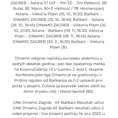
ZAGREB – Astana 5:1 (43′ – 11m 53′ – 11m Petković, 58′ 
Bulat, 85′ Marin, 90+3′ Halilović / 78′ Hovhanisjan) 
Astana – Viktoria Plzen (05. 10., 16:30) Ballkani – 
DINAMO ZAGREB (05. 10., 18:45) Ballkani – Astana 
(26. 10., 18:45) DINAMO ZAGREB – Viktoria Plzen (26. 
10., 21:00) Astana – Ballkani (09. 11., 16:30) Viktoria 
Plzen – DINAMO ZAGREB (09. 11., 18:45) Astana – 
DINAMO ZAGREB (30. 11., 16:30) Ballkani – Viktoria 
Plzen (30. 

Dinamo odigrao najlošiju europsku utakmicu u 
zadnjih desetak godina i pao bez ispaljenog metka 
na KosovuGalerija +3 U susretu 2. kola C skupine 
Konferencijske lige Dinamo je na gostovanju u 
Prištini izgubio od Ballkanija sa 0-2 upisavši prvi 
poraz u skupini. Golove za kosovski sastav zabili su 
Almir Kryeziu (45) i Walid Hamidi (83). 

GNK Dinamo Zagreb - KF Ballkani Rezultati uživo 
GNK Dinamo Zagreb KF Ballkani rezultati uživo (i 
video prijenos - live stream) počinju 14. pro 2023. u 