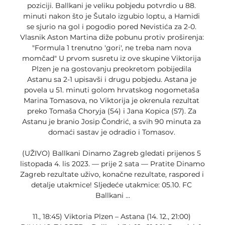
poziciji. Ballkani je veliku pobjedu potvrdio u 88. 
minuti nakon što je Šutalo izgubio loptu, a Hamidi 
se sjurio na gol i pogodio pored Nevistića za 2-0. 
Vlasnik Aston Martina diže pobunu protiv proširenja: 
"Formula 1 trenutno 'gori', ne treba nam nova 
momčad" U prvom susretu iz ove skupine Viktorija 
Plzen je na gostovanju preokretom pobijedila 
Astanu sa 2-1 upisavši i drugu pobjedu. Astana je 
povela u 51. minuti golom hrvatskog nogometaša 
Marina Tomasova, no Viktorija je okrenula rezultat 
preko Tomaša Choryja (54) i Jana Kopica (57). Za 
Astanu je branio Josip Čondrić, a svih 90 minuta za 
domaći sastav je odradio i Tomasov. 

(UŽIVO) Ballkani Dinamo Zagreb gledati prijenos 5 
listopada 4. lis 2023. — prije 2 sata — Pratite Dinamo 
Zagreb rezultate uživo, konačne rezultate, raspored i 
detalje utakmice! Sljedeće utakmice: 05.10. FC 
Ballkani ...

11., 18:45) Viktoria Plzen – Astana (14. 12., 21:00) 