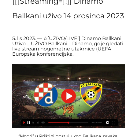
[[[Streaming=]!]] Dinamo 
Ballkani uživo 14 prosinca 2023
5. lis 2023. — ☆[UŽIVO/LIVE!] Dinamo Ballkani 
Uživo ... UŽIVO Ballkani – Dinamo, gdje gledati 
live stream nogometne utakmice (UEFA 
Europska konferencijska.
“Modri” u Prištini gostuju kod Ballkana, prvaka 