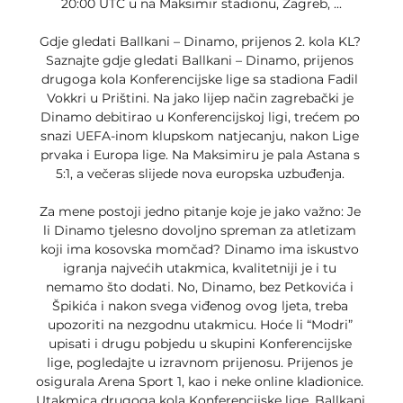
20:00 UTC u na Maksimir stadionu, Zagreb, ...

Gdje gledati Ballkani – Dinamo, prijenos 2. kola KL? 
Saznajte gdje gledati Ballkani – Dinamo, prijenos 
drugoga kola Konferencijske lige sa stadiona Fadil 
Vokkri u Prištini. Na jako lijep način zagrebački je 
Dinamo debitirao u Konferencijskoj ligi, trećem po 
snazi UEFA-inom klupskom natjecanju, nakon Lige 
prvaka i Europa lige. Na Maksimiru je pala Astana s 
5:1, a večeras slijede nova europska uzbuđenja. 

Za mene postoji jedno pitanje koje je jako važno: Je 
li Dinamo tjelesno dovoljno spreman za atletizam 
koji ima kosovska momčad? Dinamo ima iskustvo 
igranja najvećih utakmica, kvalitetniji je i tu 
nemamo što dodati. No, Dinamo, bez Petkovića i 
Špikića i nakon svega viđenog ovog ljeta, treba 
upozoriti na nezgodnu utakmicu. Hoće li “Modri” 
upisati i drugu pobjedu u skupini Konferencijske 
lige, pogledajte u izravnom prijenosu. Prijenos je 
osigurala Arena Sport 1, kao i neke online kladionice. 
Utakmica drugoga kola Konferencijske lige, Ballkani 