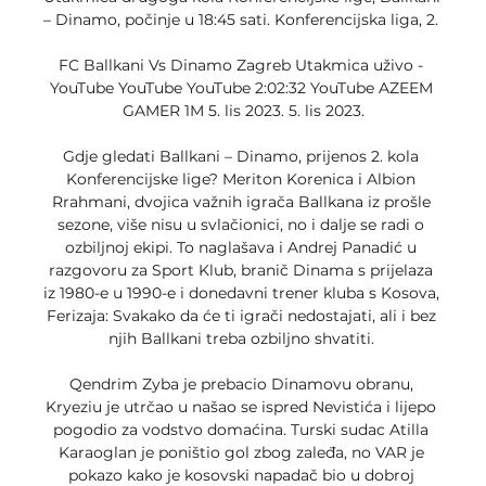
– Dinamo, počinje u 18:45 sati. Konferencijska liga, 2. 

FC Ballkani Vs Dinamo Zagreb Utakmica uživo - 
YouTube YouTube YouTube 2:02:32 YouTube AZEEM 
GAMER 1M 5. lis 2023. 5. lis 2023.

Gdje gledati Ballkani – Dinamo, prijenos 2. kola 
Konferencijske lige? Meriton Korenica i Albion 
Rrahmani, dvojica važnih igrača Ballkana iz prošle 
sezone, više nisu u svlačionici, no i dalje se radi o 
ozbiljnoj ekipi. To naglašava i Andrej Panadić u 
razgovoru za Sport Klub, branič Dinama s prijelaza 
iz 1980-e u 1990-e i donedavni trener kluba s Kosova, 
Ferizaja: Svakako da će ti igrači nedostajati, ali i bez 
njih Ballkani treba ozbiljno shvatiti. 

Qendrim Zyba je prebacio Dinamovu obranu, 
Kryeziu je utrčao u našao se ispred Nevistića i lijepo 
pogodio za vodstvo domaćina. Turski sudac Atilla 
Karaoglan je poništio gol zbog zaleđa, no VAR je 
pokazo kako je kosovski napadač bio u dobroj 