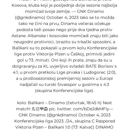
Kosova, kluba koji je posljednje dvije sezone najbolja 
momčad svoje zemlje. — GNK Dinamo 
(@gnkdinamo) October 4, 2023 Iako se to možda 
tako ne čini na prvu, Dinama večeras očekuje 
podosta teži posao nego prije dva tjedna protiv 
Astane. Albanske i kosovske momčadi znaju biti jako 
neugodni protivnici, izrazito su trkački sposobni, a 
Ballkani su to pokazali u prvom kolu Konferencijske 
lige protiv Viktorije Plzen u Češkoj, primivši jedini 
gol u 73. minuti. Oni koji ih prate, znaju da su u 
doigravanju za KL uvjerljivo svladali BATE Borisov s 
4:1, u prvom pretkolu Lige prvaka i Ludogorec (2:0), 
a u prošlosezonskoj premijernoj sezoni u Europi 
nadjačali su turski Sivasspor u gostima s 4:3 
(skupina Konferencijske lige). 

kolo: Ballkani – Dinamo (četvrtak, 18:45 h) Next 
match! 💪🏻💙🦁 pic. twitter. com/bDeJdkMFly— 
GNK Dinamo (@gnkdinamo) October 4, 2023 
Konferencijska liga 2023. /24., skupina C Raspored 
Viktoria Plzen – Ballkani 1:0 (73′ Kalvač) DINAMO 