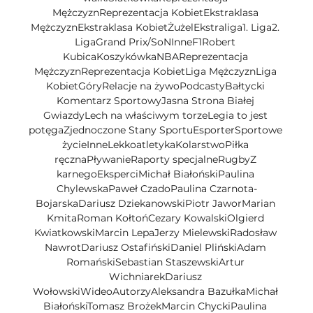
MężczyznReprezentacja KobietEkstraklasa 
MężczyznEkstraklasa KobietŻużelEkstraliga1. Liga2. 
LigaGrand Prix/SoNInneF1Robert 
KubicaKoszykówkaNBAReprezentacja 
MężczyznReprezentacja KobietLiga MężczyznLiga 
KobietGóryRelacje na żywoPodcastyBałtycki 
Komentarz SportowyJasna Strona Białej 
GwiazdyLech na właściwym torzeLegia to jest 
potęgaZjednoczone Stany SportuEsporterSportowe 
życieInneLekkoatletykaKolarstwoPiłka 
ręcznaPływanieRaporty specjalneRugbyZ 
karnegoEksperciMichał BiałońskiPaulina 
ChylewskaPaweł CzadoPaulina Czarnota-
BojarskaDariusz DziekanowskiPiotr JaworMarian 
KmitaRoman KołtońCezary KowalskiOlgierd 
KwiatkowskiMarcin LepaJerzy MielewskiRadosław 
NawrotDariusz OstafińskiDaniel PlińskiAdam 
RomańskiSebastian StaszewskiArtur 
WichniarekDariusz 
WołowskiWideoAutorzyAleksandra BazułkaMichał 
BiałońskiTomasz BrożekMarcin ChyckiPaulina 