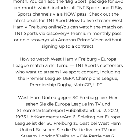
month. You can add the ‘Big Sport’ package for £40 
per month which includes all TNT Sports and 11 Sky 
Sports channels via a NOW pass. Check out the 
latest deals for TNT SportsHow to live stream West 
Ham v Freiburg onlineYou can watch the match on 
TNT Sports via discovery+ Premium monthly pass 
or on discovery+ via Amazon Prime Video without 
signing up to a contract. 

How to watch West Ham v Freiburg - Europa 
League match 3 dni temu — TNT Sports customers 
who want to stream live sport content, including 
the Premier League, UEFA Champions League, 
Premiership Rugby, MotoGP, UFC, ...

West Ham United gegen SC Freiburg live: Hier 
sehen Sie die Europa League im TV und 
StreamStartseiteSportFußballStand: 13. 12. 2023, 
19:35 UhrKommentareAm 6. Spieltag der Europa 
League ist der SC Freiburg zu Gast bei West Ham 
United. So sehen Sie die Partie live im TV und 
Stream. London/Freiburg – Die Partie des 6. 