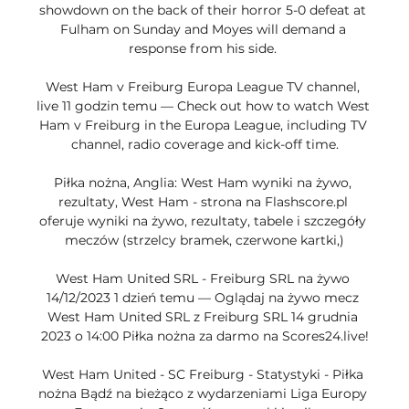
showdown on the back of their horror 5-0 defeat at 
Fulham on Sunday and Moyes will demand a 
response from his side. 

West Ham v Freiburg Europa League TV channel, 
live 11 godzin temu — Check out how to watch West 
Ham v Freiburg in the Europa League, including TV 
channel, radio coverage and kick-off time.

Piłka nożna, Anglia: West Ham wyniki na żywo, 
rezultaty, West Ham - strona na Flashscore.pl 
oferuje wyniki na żywo, rezultaty, tabele i szczegóły 
meczów (strzelcy bramek, czerwone kartki,)

West Ham United SRL - Freiburg SRL na żywo 
14/12/2023 1 dzień temu — Oglądaj na żywo mecz 
West Ham United SRL z Freiburg SRL 14 grudnia 
2023 o 14:00 Piłka nożna za darmo na Scores24.live!

West Ham United - SC Freiburg - Statystyki - Piłka 
nożna Bądź na bieżąco z wydarzeniami Liga Europy 