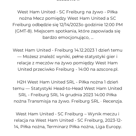
West Ham United - SC Freiburg na żywo - Piłka 
nożna Mecz pomiędzy West Ham United a SC 
Freiburg odbędzie się 12/14/2023o godzinie 12:00 PM 
(GMT-8). Miejscem spotkania, które zapowiada się 
bardzo emocjonująco, ...

West Ham United - Freiburg 14.12.2023 1 dzień temu 
— Możesz znaleźć wyniki, pełne statystyki gier i 
relacje z meczów na żywo pomiędzy West Ham 
United przeciwko Freiburg - 14:00 na azscore.pl.

H2H West Ham United SRL - Piłka nożna 1 dzień 
temu — Statystyki Head-to-Head West Ham United 
SRL - Freiburg SRL 14 grudnia 2023 14:00 Piłka 
nożna Transmisja na żywo. Freiburg SRL · Recenzja.

West Ham United - SC Freiburg – Wynik meczu i 
relacja na West Ham United - SC Freiburg, 2023-12-
14, Piłka nożna, Terminarz Piłka nożna, Liga Europy.