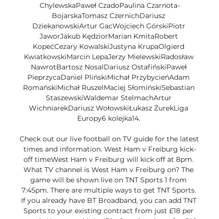
ChylewskaPaweł CzadoPaulina Czarnota-
BojarskaTomasz CzernichDariusz 
DziekanowskiArtur GacWojciech GórskiPiotr 
JaworJakub KędziorMarian KmitaRobert 
KopećCezary KowalskiJustyna KrupaOlgierd 
KwiatkowskiMarcin LepaJerzy MielewskiRadosław 
NawrotBartosz NosalDariusz OstafińskiPaweł 
PieprzycaDaniel PlińskiMichał PrzybycieńAdam 
RomańskiMichał RuszelMaciej SłomińskiSebastian 
StaszewskiWaldemar StelmachArtur 
WichniarekDariusz WołowskiŁukasz ŻurekLiga 
Europy6 kolejka14. 

Check out our live football on TV guide for the latest 
times and information. West Ham v Freiburg kick-
off timeWest Ham v Freiburg will kick off at 8pm. 
What TV channel is West Ham v Freiburg on? The 
game will be shown live on TNT Sports 1 from 
7:45pm. There are multiple ways to get TNT Sports. 
If you already have BT Broadband, you can add TNT 
Sports to your existing contract from just £18 per 