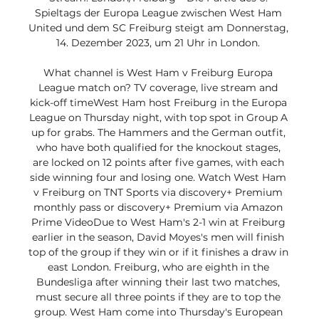
Spieltags der Europa League zwischen West Ham 
United und dem SC Freiburg steigt am Donnerstag, 
14. Dezember 2023, um 21 Uhr in London. 

What channel is West Ham v Freiburg Europa 
League match on? TV coverage, live stream and 
kick-off timeWest Ham host Freiburg in the Europa 
League on Thursday night, with top spot in Group A 
up for grabs. The Hammers and the German outfit, 
who have both qualified for the knockout stages, 
are locked on 12 points after five games, with each 
side winning four and losing one. Watch West Ham 
v Freiburg on TNT Sports via discovery+ Premium 
monthly pass or discovery+ Premium via Amazon 
Prime VideoDue to West Ham's 2-1 win at Freiburg 
earlier in the season, David Moyes's men will finish 
top of the group if they win or if it finishes a draw in 
east London. Freiburg, who are eighth in the 
Bundesliga after winning their last two matches, 
must secure all three points if they are to top the 
group. West Ham come into Thursday's European 