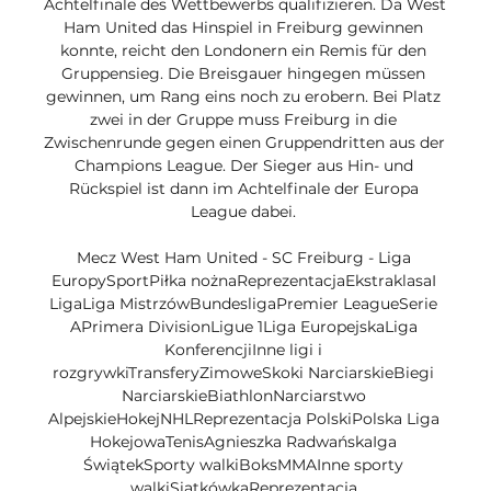
Achtelfinale des Wettbewerbs qualifizieren. Da West 
Ham United das Hinspiel in Freiburg gewinnen 
konnte, reicht den Londonern ein Remis für den 
Gruppensieg. Die Breisgauer hingegen müssen 
gewinnen, um Rang eins noch zu erobern. Bei Platz 
zwei in der Gruppe muss Freiburg in die 
Zwischenrunde gegen einen Gruppendritten aus der 
Champions League. Der Sieger aus Hin- und 
Rückspiel ist dann im Achtelfinale der Europa 
League dabei. 

Mecz West Ham United - SC Freiburg - Liga 
EuropySportPiłka nożnaReprezentacjaEkstraklasaI 
LigaLiga MistrzówBundesligaPremier LeagueSerie 
APrimera DivisionLigue 1Liga EuropejskaLiga 
KonferencjiInne ligi i 
rozgrywkiTransferyZimoweSkoki NarciarskieBiegi 
NarciarskieBiathlonNarciarstwo 
AlpejskieHokejNHLReprezentacja PolskiPolska Liga 
HokejowaTenisAgnieszka RadwańskaIga 
ŚwiątekSporty walkiBoksMMAInne sporty 
walkiSiatkówkaReprezentacja 