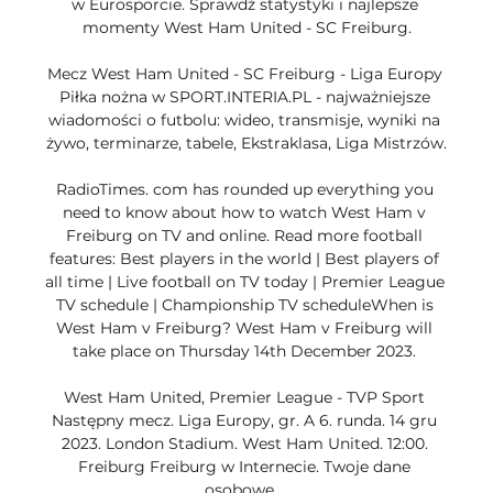
w Eurosporcie. Sprawdź statystyki i najlepsze 
momenty West Ham United - SC Freiburg.

Mecz West Ham United - SC Freiburg - Liga Europy 
Piłka nożna w SPORT.INTERIA.PL - najważniejsze 
wiadomości o futbolu: wideo, transmisje, wyniki na 
żywo, terminarze, tabele, Ekstraklasa, Liga Mistrzów.

RadioTimes. com has rounded up everything you 
need to know about how to watch West Ham v 
Freiburg on TV and online. Read more football 
features: Best players in the world | Best players of 
all time | Live football on TV today | Premier League 
TV schedule | Championship TV scheduleWhen is 
West Ham v Freiburg? West Ham v Freiburg will 
take place on Thursday 14th December 2023. 

West Ham United, Premier League - TVP Sport 
Następny mecz. Liga Europy, gr. A 6. runda. 14 gru 
2023. London Stadium. West Ham United. 12:00. 
Freiburg Freiburg w Internecie. Twoje dane 
osobowe ...
