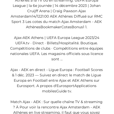
Athènes à la TV ou en streaming. UEFA Europa 
League | la 6e journée | 14 décembre 2023 | Johan 
Cruijff Arena | Craig Pawson Ajax 
Amsterdam14/1221:00 AEK Athènes Diffusé sur RMC 
Sport 3 Les cotes du match Ajax Amsterdam - AEK 
AthènesBookmakerCotesBonus1 1. 

Ajax-AEK Athens | UEFA Europa League 2023/24 
UEFA.tv · Direct · Billets/Hospitalité. Boutique. 
Compétitions de clubs · Compétitions entre équipes 
nationales UEFA. Les magasins officiels sous licence 
sont ...

Ajax - AEK en direct - Ligue Europa : Football Scores 
& 1 déc. 2023 — Suivez en direct le match de Ligue 
Europa en Football entre Ajax et AEK Athens sur 
Eurosport. A propos d'EurosportApplications 
mobilesGuide tv.

Match Ajax - AEK : Sur quelle chaîne TV & streaming 
? À Pour voir la rencontre Ajax Amsterdam - AEK 
Athènes en live streaming, il faut que vous soyez 