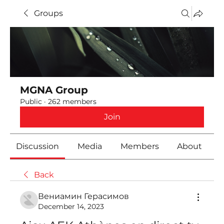
Groups
MGNA Group
Public
·
262 members
Join
Discussion
Media
Members
About
Back
Вениамин Герасимов
December 14, 2023