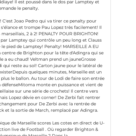
iaye! Il est poussé dans le dos par Lamptey et 
emande le penalty. 

est Joao Pedro qui va tirer ce penalty pour 
n s'élance et trompe Pau Lopez très facilement! Il 
s marseillais, 2 à 2! PENALTY POUR BRIGHTON! 
 par Lamptey qui contrôle un peu long et Clauss 
e le pied de Lamptey! Penalty! MARSEILLE A EU 
tre de Brighton pour la tête d'Adingra qui se 
e a eu chaud! Veltman prend un jauneGrosse 
 qui reste au sol! Carton jaune pour le latéral de 
existerDepuis quelques minutes, Marseille est un 
plus le ballon. Au tour de Lodi de faire son entrée 
a défenseMitoma monte en puissance et vient de 
llaise sur une série de crochets! Il centre vers 
is Lopez dévie en corner! De Zerbi fait rentrer 
changement pour De Zerbi avec la rentrée de 
k et la sortie de March, remplacé par Adingra. 

que de Marseille scores Les cotes en direct de U-
ction live de Football . Où regarder Brighton & 
ympique de Marseille ? Dans la ...
