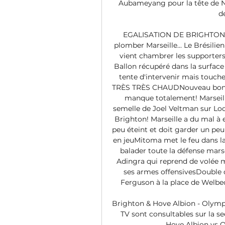
Aubameyang pour la tête de Nd
d
EGALISATION DE BRIGHTON! C'
plomber Marseille... Le Brésilie
vient chambrer les supporter
Ballon récupéré dans la surface
tente d'intervenir mais touch
TRÈS TRÈS CHAUDNouveau bon cen
manque totalement! Marseill
semelle de Joel Veltman sur Lodi
Brighton! Marseille a du mal à 
peu éteint et doit garder un peu 
en jeuMitoma met le feu dans l
balader toute la défense marsei
Adingra qui reprend de volée ma
ses armes offensivesDouble 
Ferguson à la place de Welbec
Brighton & Hove Albion - Olympi
TV sont consultables sur la se
Hove Albion vs Ol