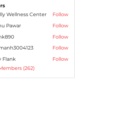
rs
lly Wellness Center
Follow
nu Pawar
Follow
ank890
Follow
amanh3004123
Follow
h3004123
ly Flank
Follow
 Members (262)