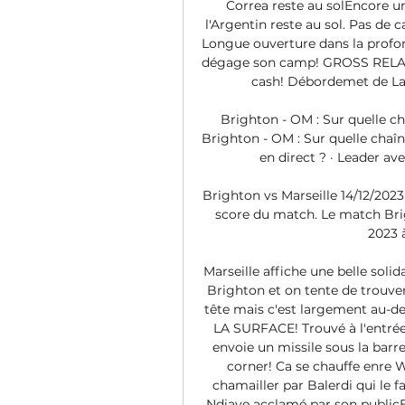
Correa reste au solEncore u
l'Argentin reste au sol. Pas de 
Longue ouverture dans la profon
dégage son camp! GROSS RELAN
cash! Débordemet de La
Brighton - OM : Sur quelle cha
Brighton - OM : Sur quelle chaîn
en direct ? · Leader ave
Brighton vs Marseille 14/12/2023 
score du match. Le match Brig
2023 à
Marseille affiche une belle soli
Brighton et on tente de trouver 
tête mais c'est largement au-
LA SURFACE! Trouvé à l'entrée
envoie un missile sous la barr
corner! Ca se chauffe enre W
chamailler par Balerdi qui le f
Ndiaye acclamé par son publicB