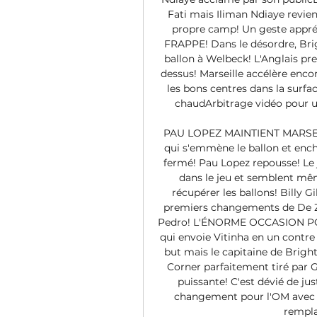
Fati mais Iliman Ndiaye revien
propre camp! Un geste appr
FRAPPE! Dans le désordre, Brig
ballon à Welbeck! L'Anglais pren
dessus! Marseille accélère enc
les bons centres dans la surfac
chaudArbitrage vidéo pour u
PAU LOPEZ MAINTIENT MARSEILL
qui s'emmène le ballon et enc
fermé! Pau Lopez repousse! Le 
dans le jeu et semblent mêm
récupérer les ballons! Billy G
premiers changements de De Zer
Pedro! L'ÉNORME OCCASION PO
qui envoie Vitinha en un contre 
but mais le capitaine de Bright
Corner parfaitement tiré par G
puissante! C'est dévié de j
changement pour l'OM avec le
remplac