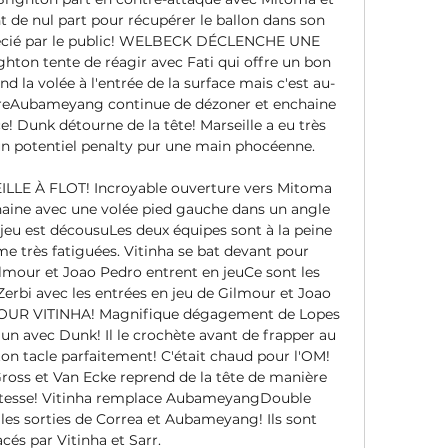
t de nul part pour récupérer le ballon dans son 
écié par le public! WELBECK DÉCLENCHE UNE 
hton tente de réagir avec Fati qui offre un bon 
d la volée à l'entrée de la surface mais c'est au-
oreAubameyang continue de dézoner et enchaine 
e! Dunk détourne de la tête! Marseille a eu très 
n potentiel penalty pur une main phocéenne. 

E À FLOT! Incroyable ouverture vers Mitoma 
haine avec une volée pied gauche dans un angle 
jeu est décousuLes deux équipes sont à la peine 
e très fatiguées. Vitinha se bat devant pour 
ilmour et Joao Pedro entrent en jeuCe sont les 
bi avec les entrées en jeu de Gilmour et Joao 
UR VITINHA! Magnifique dégagement de Lopes 
un avec Dunk! Il le crochète avant de frapper au 
on tacle parfaitement! C'était chaud pour l'OM! 
ross et Van Ecke reprend de la tête de manière 
ustesse! Vitinha remplace AubameyangDouble 
s sorties de Correa et Aubameyang! Ils sont 
és par Vitinha et Sarr. 
