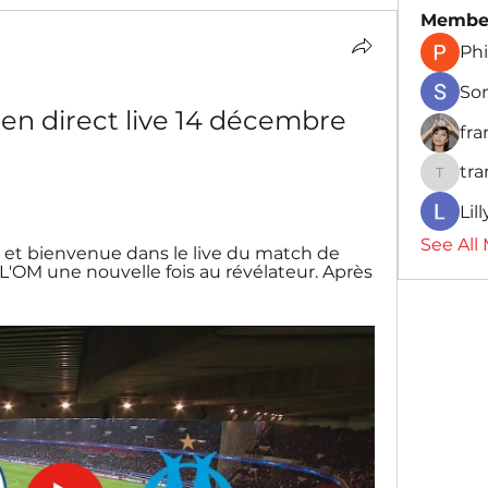
Membe
Phi
So
en direct live 14 décembre 
fr
tr
traman
Lil
See All
 et bienvenue dans le live du match de 
'OM une nouvelle fois au révélateur. Après 