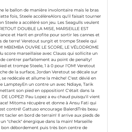
e le ballon de manière involontaire mais le bras 
te fois, Steele accélèreAlors qu'il faisait tourner 
n Steele a accéléré son jeu. Les Seagulls veulent 
VERETOUT DOUBLE LA MISE, MARSEILLE EST 
e et Harit en profite pour sortir les cannes et 
s de terre! Veretout surgit et trompe Steele qui 
 l'OM! MBEMBA OUVRE LE SCORE, LE VÉLODROME 
score marseillaise avec Clauss qui sollicite un 
de centrer parfaitement au point de penalty! 
d et trompe Steele, 1 à 0 pour l'OM! Veretout 
che de la surface, Jordan Veretout se décale sur 
e, se redécale et allume la mèche! C'est dévié en 
de LampteyEn un contre un avec Ndiaye, Tarik 
ttant son pied en opposition! C'était dans la 
E LOPEZ! Pau Lopez a eu chaud puisqu'il vient 
rface! Mitoma récupère et donne à Ansu Fati qui 
'est contré! Gattuso encourage BalerdiTrès beau 
t tacler en bord de terrain! Il arrive aux pieds de 
 un "check" énergique dans la main! Marseille 
 bon débordement puis très bon centre de 