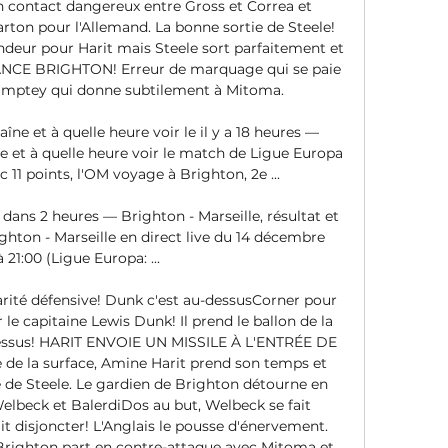
n contact dangereux entre Gross et Correa et 
carton pour l'Allemand. La bonne sortie de Steele! 
deur pour Harit mais Steele sort parfaitement et 
CE BRIGHTON! Erreur de marquage qui se paie 
mptey qui donne subtilement à Mitoma. 

îne et à quelle heure voir le il y a 18 heures — 
e et à quelle heure voir le match de Ligue Europa 
c 11 points, l'OM voyage à Brighton, 2e ...

dans 2 heures — Brighton - Marseille, résultat et 
hton - Marseille en direct live du 14 décembre 
 21:00 (Ligue Europa: ...

darité défensive! Dunk c'est au-dessusCorner pour 
le capitaine Lewis Dunk! Il prend le ballon de la 
dessus! HARIT ENVOIE UN MISSILE À L'ENTRÉE DE 
 de la surface, Amine Harit prend son temps et 
e de Steele. Le gardien de Brighton détourne en 
elbeck et BalerdiDos au but, Welbeck se fait 
ait disjoncter! L'Anglais le pousse d'énervement. 
righton part en contre-attaque avec Mitoma et 