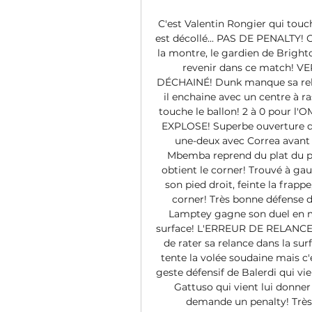
C'est Valentin Rongier qui touch
est décollé... PAS DE PENALTY! Cet
la montre, le gardien de Brighto
revenir dans ce match! 
DÉCHAINÉ! Dunk manque sa relanc
il enchaine avec un centre à ra
touche le ballon! 2 à 0 pour
EXPLOSE! Superbe ouverture du 
une-deux avec Correa avant 
Mbemba reprend du plat du pie
obtient le corner! Trouvé à gau
son pied droit, feinte la frapp
corner! Très bonne défense 
Lamptey gagne son duel en me
surface! L'ERREUR DE RELANCE D
de rater sa relance dans la su
tente la volée soudaine mais c
geste défensif de Balerdi qui vien
Gattuso qui vient lui donner
demande un penalty! Très