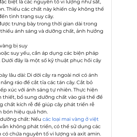
c biệt là các nguyên tố vi lượng như sắt, 
. Thiếu các chất này khiến cây không thể 
ến tình trạng suy cây.
được trưng bày trong thời gian dài trong 
 thiếu ánh sáng và dưỡng chất, ảnh hưởng 
 vàng bị suy
 hoặc suy yếu, cần áp dụng các biện pháp 
. Dưới đây là một số kỹ thuật phục hồi cây 
ày lâu dài: Di dời cây ra ngoài nơi có ánh 
nắng ráo để cắt tỉa các tán cây. Cắt bỏ 
ếp xúc với ánh sáng tự nhiên. Thực hiện 
 thiết, bổ sung dưỡng chất vào giá thể để 
 chất kích rễ để giúp cây phát triển rễ 
n bón hiệu quả hơn.
 dưỡng chất: Nếu 
các loại mai vàng ở việt 
vẫn không phát triển, có thể sử dụng các 
 có chứa nguyên tố vi lượng và axit amin. 