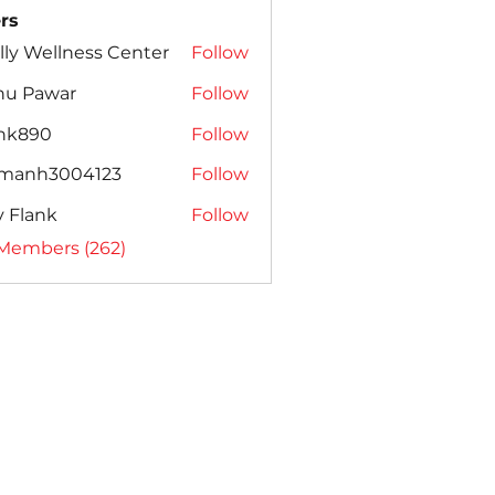
rs
lly Wellness Center
Follow
nu Pawar
Follow
ank890
Follow
amanh3004123
Follow
h3004123
ly Flank
Follow
 Members (262)