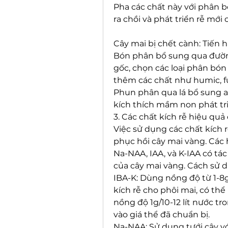
Pha các chất này với phân bó
ra chồi và phát triển rễ mới 
Cây mai bị chết cành: Tiến hà
Bón phân bổ sung qua đường 
gốc, chọn các loại phân bón
thêm các chất như humic, ful
Phun phân qua lá bổ sung ax
kích thích mầm non phát tri
3. Các chất kích rễ hiệu qu
Việc sử dụng các chất kích r
phục hồi cây mai vàng. Các h
Na-NAA, IAA, và K-IAA có tác
của cây mai vàng. Cách sử d
IBA-K: Dùng nồng độ từ 1-8g/
kích rễ cho phôi mai, có th
nồng độ 1g/10-12 lít nước tro
vào giá thể đã chuẩn bị.
Na-NAA: Sử dụng tưới cây với