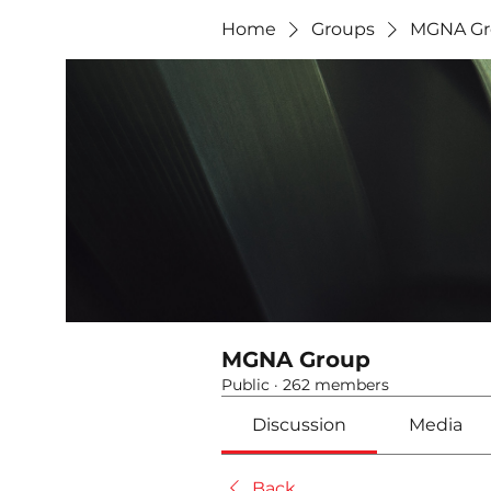
Home
Groups
MGNA Gr
MGNA Group
Public
·
262 members
Discussion
Media
Back