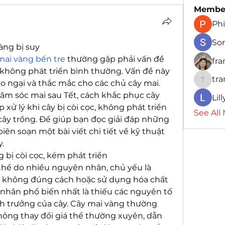
Membe
Phi
So
àng bị suy
mai vàng bến tre
 thường gặp phải vấn đề 
fr
c không phát triển bình thường. Vấn đề này 
tr
o ngại và thắc mắc cho các chủ cây mai. 
traman
ăm sóc mai sau Tết, cách khắc phục cây 
Lil
xử lý khi cây bị còi cọc, không phát triển 
See All
ây trồng. Để giúp bạn đọc giải đáp những 
iên soạn một bài viết chi tiết về kỹ thuật 
.
 bị còi cọc, kém phát triển
thể do nhiều nguyên nhân, chủ yếu là 
 không đúng cách hoặc sử dụng hóa chất 
nhân phổ biến nhất là thiếu các nguyên tố 
nh trưởng của cây. Cây mai vàng thường 
ông thay đổi giá thể thường xuyên, dẫn 