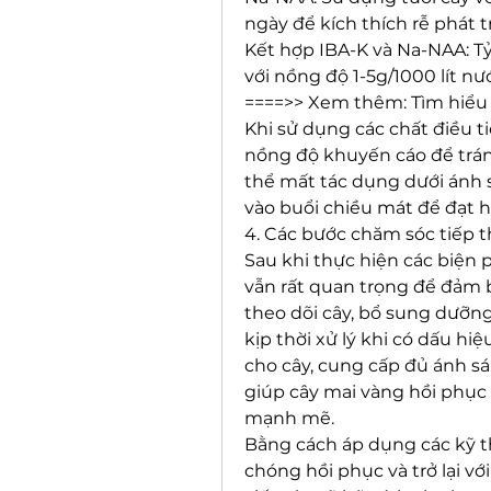
ngày để kích thích rễ phát tr
Kết hợp IBA-K và Na-NAA: Tỷ 
với nồng độ 1-5g/1000 lít nư
====>> Xem thêm: Tìm hiểu
Khi sử dụng các chất điều ti
nồng độ khuyến cáo để tránh
thể mất tác dụng dưới ánh s
vào buổi chiều mát để đạt h
4. Các bước chăm sóc tiếp 
Sau khi thực hiện các biện 
vẫn rất quan trọng để đảm b
theo dõi cây, bổ sung dưỡng 
kịp thời xử lý khi có dấu hi
cho cây, cung cấp đủ ánh sá
giúp cây mai vàng hồi phục 
mạnh mẽ.
Bằng cách áp dụng các kỹ th
chóng hồi phục và trở lại vớ