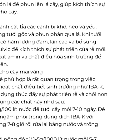
n lá để phun lên lá cây, giúp kích thích sự 
cho cây.
nh cắt tỉa các cành bị khô, héo và yếu. 
tưới gốc và phun phân qua lá. Khi tưới 
 có hàm lượng đạm, lân cao và bổ sung 
vic để kích thích sự phát triển của rễ mới. 
it amin và chất điều hòa sinh trưởng để 
ển.
ả cho cây mai vàng
ễ phù hợp là rất quan trọng trong việc 
oạt chất điều tiết sinh trưởng như IBA-K, 
 dụng thúc đẩy sự phát triển rễ và chồi non 
ụng các chất này như sau:
100 lít nước để tưới cây mỗi 7-10 ngày. Để 
ể ngâm phôi trong dung dịch IBA-K với 
ng 7-8 giờ rồi rửa lại bằng nước và trồng 
 nồng độ từ 1-5g/1000 lít nước mỗi 5-7 