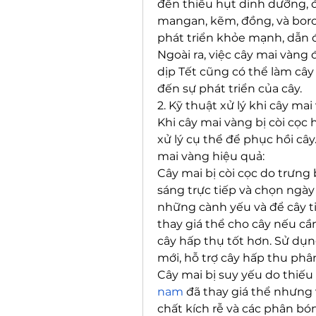
đến thiếu hụt dinh dưỡng, đặ
mangan, kẽm, đồng, và boron
phát triển khỏe mạnh, dẫn đ
Ngoài ra, việc cây mai vàng 
dịp Tết cũng có thể làm cây
đến sự phát triển của cây.
2. Kỹ thuật xử lý khi cây mai
Khi cây mai vàng bị còi cọc
xử lý cụ thể để phục hồi cây
mai vàng hiệu quả:
Cây mai bị còi cọc do trưng b
sáng trực tiếp và chọn ngày 
những cành yếu và để cây ti
thay giá thể cho cây nếu cần
cây hấp thụ tốt hơn. Sử dụng
mới, hỗ trợ cây hấp thu phâ
Cây mai bị suy yếu do thiếu
nam
 đã thay giá thể nhưng 
chất kích rễ và các phân bón