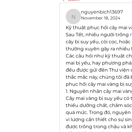
nguyenbich13697
November 18, 2024
nguyenbich13697
Kỹ thuật phục hồi cây mai v
Sau Tết, nhiều người trồng 
cây bị suy yếu, còi cọc, hoặ
thường xuyên gây ra nhiều l
Các câu hỏi như kỹ thuật ch
mai bị yếu, hay phương pháp 
đều được gửi đến Thư viện c
thắc mắc này, chúng tôi đã b
phục hồi cây mai vàng bị suy
1. Nguyên nhân cây mai vàng
Cây mai vàng bị suy yếu có 
thiếu dưỡng chất, chăm sóc
quá mức. Trong đó, nguyên 
vi lượng cần thiết cho sự si
được trồng trong chậu và kh