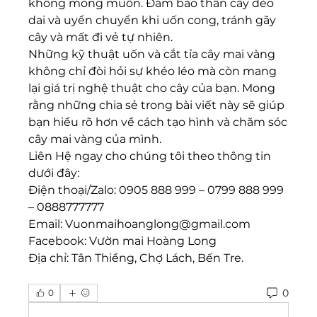
không mong muốn. Đảm bảo thân cây dẻo 
dai và uyển chuyển khi uốn cong, tránh gãy 
cây và mất đi vẻ tự nhiên.
Những kỹ thuật uốn và cắt tỉa cây mai vàng 
không chỉ đòi hỏi sự khéo léo mà còn mang 
lại giá trị nghệ thuật cho cây của bạn. Mong 
rằng những chia sẻ trong bài viết này sẽ giúp 
bạn hiểu rõ hơn về cách tạo hình và chăm sóc 
cây mai vàng của mình.
Liên Hệ ngay cho chúng tôi theo thông tin 
dưới đây:
Điện thoại/Zalo: 0905 888 999 – 0799 888 999 
– 0888777777
Email: 
Vuonmaihoanglong@gmail.com
Facebook: Vườn mai Hoàng Long
Địa chỉ: Tân Thiềng, Chợ Lách, Bến Tre.
0
0