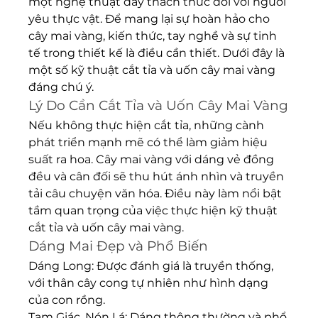
một nghệ thuật đầy thách thức đối với người 
yêu thực vật. Để mang lại sự hoàn hảo cho 
cây mai vàng, kiến thức, tay nghề và sự tinh 
tế trong thiết kế là điều cần thiết. Dưới đây là 
một số kỹ thuật cắt tỉa và uốn cây mai vàng 
đáng chú ý.
Lý Do Cần Cắt Tỉa và Uốn Cây Mai Vàng
Nếu không thực hiện cắt tỉa, những cành 
phát triển mạnh mẽ có thể làm giảm hiệu 
suất ra hoa. Cây mai vàng với dáng vẻ đồng 
đều và cân đối sẽ thu hút ánh nhìn và truyền 
tải câu chuyện văn hóa. Điều này làm nổi bật 
tầm quan trọng của việc thực hiện kỹ thuật 
cắt tỉa và uốn cây mai vàng.
Dáng Mai Đẹp và Phổ Biến
Dáng Long: Được đánh giá là truyền thống, 
với thân cây cong tự nhiên như hình dạng 
của con rồng.
Tam Giác, Nón Lá: Dáng thông thường và phổ 