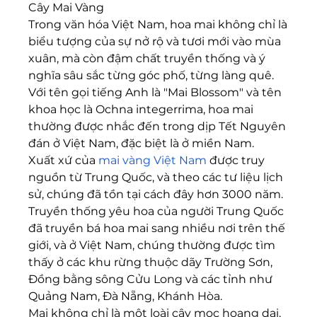
Cây Mai Vàng
Trong văn hóa Việt Nam, hoa mai không chỉ là 
biểu tượng của sự nở rộ và tươi mới vào mùa 
xuân, mà còn đậm chất truyền thống và ý 
nghĩa sâu sắc từng góc phố, từng làng quê. 
Với tên gọi tiếng Anh là "Mai Blossom" và tên 
khoa học là Ochna integerrima, hoa mai 
thường được nhắc đến trong dịp Tết Nguyên 
đán ở Việt Nam, đặc biệt là ở miền Nam.
Xuất xứ của 
mai vàng Việt Nam
 được truy 
nguồn từ Trung Quốc, và theo các tư liệu lịch 
sử, chúng đã tồn tại cách đây hơn 3000 năm. 
Truyền thống yêu hoa của người Trung Quốc 
đã truyền bá hoa mai sang nhiều nơi trên thế 
giới, và ở Việt Nam, chúng thường được tìm 
thấy ở các khu rừng thuộc dãy Trường Sơn, 
Đồng bằng sông Cửu Long và các tỉnh như 
Quảng Nam, Đà Nẵng, Khánh Hòa.
Mai không chỉ là một loài cây mọc hoang dại, 