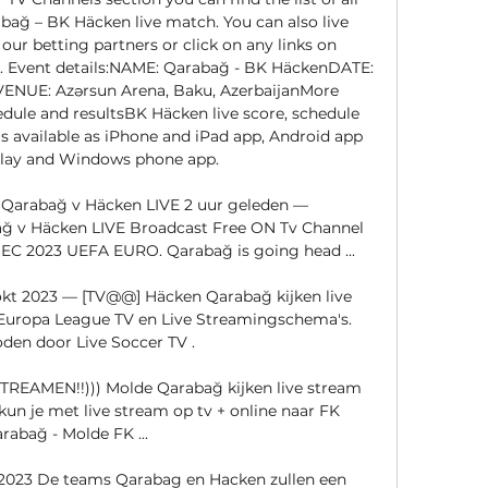
bağ – BK Häcken live match. You can also live 
ur betting partners or click on any links on 
am. Event details:NAME: Qarabağ - BK HäckenDATE: 
VENUE: Azərsun Arena, Baku, AzerbaijanMore 
edule and resultsBK Häcken live score, schedule 
is available as iPhone and iPad app, Android app 
lay and Windows phone app. 

arabağ v Häcken LIVE 2 uur geleden — 
v Häcken LIVE Broadcast Free ON Tv Channel 
DEC 2023 UEFA EURO. Qarabağ is going head ...

okt 2023 — [TV@@] Häcken Qarabağ kijken live 
Europa League TV en Live Streamingschema's. 
en door Live Soccer TV .

(STREAMEN!!))) Molde Qarabağ kijken live stream 
kun je met live stream op tv + online naar FK 
rabağ - Molde FK ...

.2023 De teams Qarabag en Hacken zullen een 