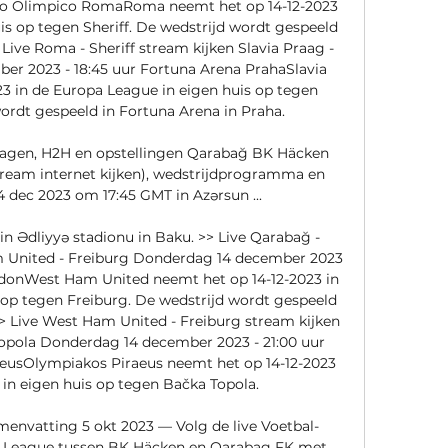
dio Olimpico RomaRoma neemt het op 14-12-2023 
is op tegen Sheriff. De wedstrijd wordt gespeeld 
Live Roma - Sheriff stream kijken Slavia Praag - 
r 2023 - 18:45 uur Fortuna Arena PrahaSlavia 
3 in de Europa League in eigen huis op tegen 
ordt gespeeld in Fortuna Arena in Praha. 

lagen, H2H en opstellingen Qarabağ BK Häcken 
 stream internet kijken), wedstrijdprogramma en 
4 dec 2023 om 17:45 GMT in Azərsun ...

n Ədliyyə stadionu in Baku. >> Live Qarabağ - 
 United - Freiburg Donderdag 14 december 2023 
donWest Ham United neemt het op 14-12-2023 in 
 op tegen Freiburg. De wedstrijd wordt gespeeld 
 Live West Ham United - Freiburg stream kijken 
opola Donderdag 14 december 2023 - 21:00 uur 
aeusOlympiakos Piraeus neemt het op 14-12-2023 
in eigen huis op tegen Bačka Topola. 

envatting 5 okt 2023 — Volg de live Voetbal-
a League tussen BK Häcken en Qarabag FK met 