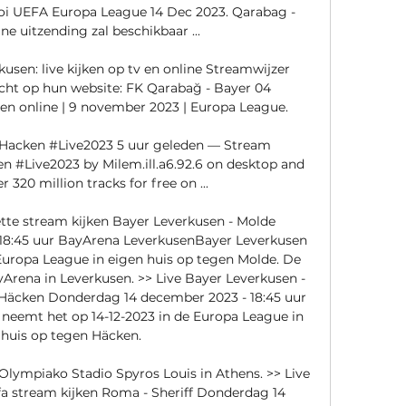
ooi UEFA Europa League 14 Dec 2023. Qarabag - 
e uitzending zal beschikbaar ...

sen: live kijken op tv en online Streamwijzer 
icht op hun website: FK Qarabağ - Bayer 04 
v en online | 9 november 2023 | Europa League.

acken #Live2023 5 uur geleden — Stream 
#Live2023 by Milem.ill.a6.92.6 on desktop and 
 320 million tracks for free on ...

ette stream kijken Bayer Leverkusen - Molde 
18:45 uur BayArena LeverkusenBayer Leverkusen 
Europa League in eigen huis op tegen Molde. De 
Arena in Leverkusen. >> Live Bayer Leverkusen - 
Häcken Donderdag 14 december 2023 - 18:45 uur 
eemt het op 14-12-2023 in de Europa League in 
 huis op tegen Häcken. 

Olympiako Stadio Spyros Louis in Athens. >> Live 
fa stream kijken Roma - Sheriff Donderdag 14 