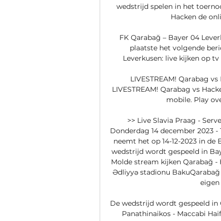
wedstrijd spelen in het toern
Hacken de onlin
FK Qarabağ – Bayer 04 Leverku
plaatste het volgende ber
Leverkusen: live kijken op t
LIVESTREAM! Qarabag vs H
LIVESTREAM! Qarabag vs Hacken 
mobile. Play over
>> Live Slavia Praag - Serv
Donderdag 14 december 2023 - 
neemt het op 14-12-2023 in de 
wedstrijd wordt gespeeld in Bay
Molde stream kijken Qarabağ - 
Ədliyyə stadionu BakuQarabağ n
eigen
De wedstrijd wordt gespeeld in 
Panathinaikos - Maccabi Hai