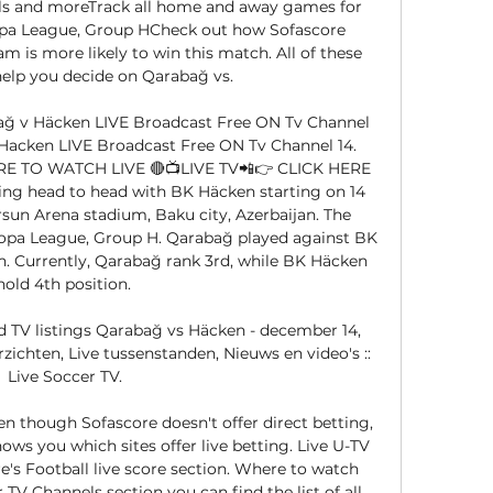
uels and moreTrack all home and away games for 
pa League, Group HCheck out how Sofascore 
is more likely to win this match. All of these 
help you decide on Qarabağ vs. 

 v Häcken LIVE Broadcast Free ON Tv Channel 
Hacken LIVE Broadcast Free ON Tv Channel 14. 
RE TO WATCH LIVE 🔴📺LIVE TV📲👉 CLICK HERE 
g head to head with BK Häcken starting on 14 
sun Arena stadium, Baku city, Azerbaijan. The 
ropa League, Group H. Qarabağ played against BK 
n. Currently, Qarabağ rank 3rd, while BK Häcken 
hold 4th position. 

TV listings Qarabağ vs Häcken - december 14, 
zichten, Live tussenstanden, Nieuws en video's :: 
Live Soccer TV.

 though Sofascore doesn't offer direct betting, 
ows you which sites offer live betting. Live U-TV 
's Football live score section. Where to watch 
V Channels section you can find the list of all 