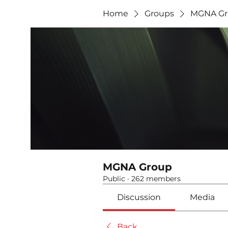
Home
Groups
MGNA Gr
MGNA Group
Public
·
262 members
Discussion
Media
Back