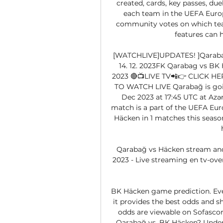
created, cards, key passes, d
each team in the UEFA Euro
community votes on which team 
features can 
[WATCHLIVE]UPDATES! ]Qarabağ
14. 12. 2023FK Qarabag vs BK 
2023 🔴📺LIVE TV📲👉 CLICK HE
TO WATCH LIVE Qarabağ is goin
Dec 2023 at 17:45 UTC at Azər
match is a part of the UEFA Eu
Häcken in 1 matches this seaso
Qarabağ vs Häcken stream and 
2023 - Live streaming en tv-over
BK Häcken game prediction. Even
it provides the best odds and sh
odds are viewable on Sofascore
Qarabağ vs. BK Häcken? Under T