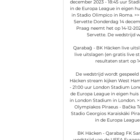
december 2023 - 18:45 uur Sta
in de Europa League in eigen hu
in Stadio Olimpico in Roma. >> 
Servette Donderdag 14 decembe
Praag neemt het op 14-12-202
Servette. De wedstrijd w
Qarabağ - BK Häcken live uits
live uitslagen (en gratis live
resultaten start op 1
De wedstrijd wordt gespeeld i
Häcken stream kijken West Ham
- 21:00 uur London Stadium Lon
de Europa League in eigen huis
in London Stadium in London. >>
Olympiakos Piraeus - Bačka T
Stadio Georgios Karaiskáki Pir
in de Europa League 
BK Häcken - Qarabag FK Sam
wedstrijd van de UEFA Europ