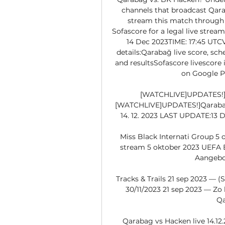
channels that broadcast Qara
stream this match through o
Sofascore for a legal live stre
14 Dec 2023TIME: 17:45 UTC
details:Qarabağ live score, sch
and resultsSofascore livescore 
on Google P
[WATCHLIVE]UPDATES!]Q
[WATCHLIVE]UPDATES!]Qarabağ 
14. 12. 2023 LAST UPDATE:13 
Miss Black Internati Group 5 
stream 5 oktober 2023 UEFA 
Aangebod
Tracks & Trails 21 sep 2023 — 
30/11/2023 21 sep 2023 — Zo 
Qa
Qarabag vs Hacken live 14.12