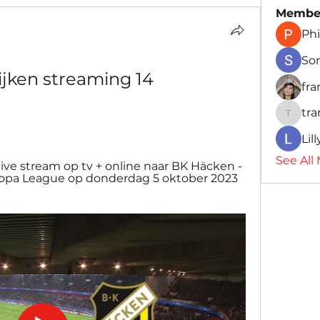
Membe
Phi
So
jken streaming 14 
fr
tr
traman
Lil
See All
ive stream op tv + online naar BK Häcken - 
ropa League op donderdag 5 oktober 2023 