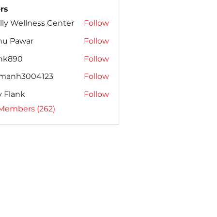
rs
lly Wellness Center
Follow
nu Pawar
Follow
ank890
Follow
amanh3004123
Follow
h3004123
ly Flank
Follow
 Members (262)