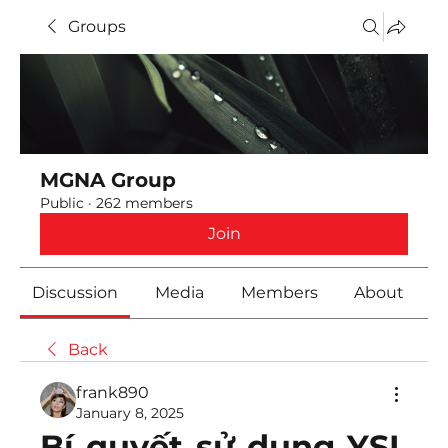
Groups
MGNA Group
Public
·
262 members
Join
Discussion
Media
Members
About
Back
frank890
January 8, 2025
Bí quyết sử dụng YSL 