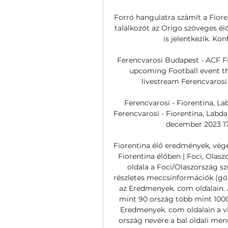
Forró hangulatra számít a Fioren
találkozót az Origo szöveges élő
is jelentkezik. Ko
Ferencvarosi Budapest - ACF Fi
upcoming Football event tha
livestream Ferencvarosi 
Ferencvarosi - Fiorentina, La
Ferencvarosi - Fiorentina, Labda
december 2023 17:
Fiorentina élő eredmények, vég
Fiorentina élőben | Foci, Olas
oldala a Foci/Olaszország sz
részletes meccsinformációk (góls
az Eredmenyek. com oldalain. 
mint 90 ország több mint 1000
Eredmenyek. com oldalain a vil
ország nevére a bal oldali men