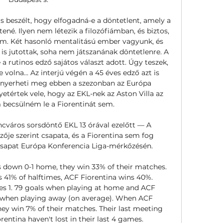
is beszélt, hogy elfogadná-e a döntetlent, amely a 
né. Ilyen nem létezik a filozófiámban, és biztos, 
m. Két hasonló mentalitású ember vagyunk, és 
 jutottak, soha nem játszanának döntetlenre. A 
a rutinos edző sajátos választ adott. Úgy teszek, 
olna... Az interjú végén a 45 éves edző azt is 
 nyerheti meg ebben a szezonban az Európa 
etértek vele, hogy az EKL-nek az Aston Villa az 
 becsülném le a Fiorentinát sem. 

ncváros sorsdöntő EKL 13 órával ezelőtt — A 
ője szerint csapata, és a Fiorentina sem fog 
 csapat Európa Konferencia Liga-mérkőzésén.

down 0-1 home, they win 33% of their matches. 
 41% of halftimes, ACF Fiorentina wins 40%. 
s 1. 79 goals when playing at home and ACF 
ls when playing away (on average). When ACF 
hey win 7% of their matches. Their last meeting 
entina haven't lost in their last 4 games. 
