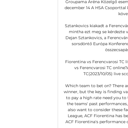
Groupama Aréna Közelgő esemén
december 14 A HSA Csoporttal 
követ
Sztankovics kiakadt a Ferencvá
mintha ezt meg se kérdezte vol
Dejan Sztankovics, a Ferencváro
sorsdöntő Európa Konferenci
összecsapás
Fiorentina vs Ferencvarosi TC l
vs Ferencvarosi TC online?
TC(2023/10/05) live sco
Which team to bet on? There are
winner, but the key is finding va
to pay a high rate need you to 
the teams' past performances,
also want to consider these f
League, ACF Fiorentina has be
ACF Fiorentina's performance of