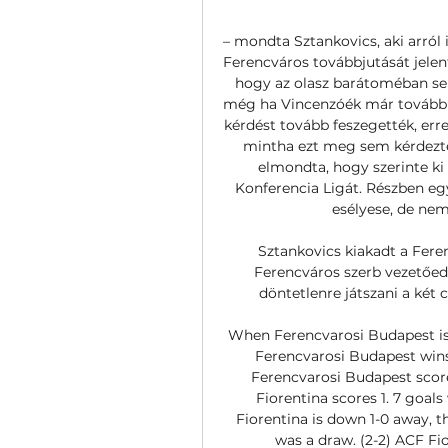
– mondta Sztankovics, aki arról 
Ferencváros továbbjutását jelente
hogy az olasz barátoméban se
még ha Vincenzóék már tovább is
kérdést tovább feszegették, erre 
mintha ezt meg sem kérdezte v
elmondta, hogy szerinte ki
Konferencia Ligát. Részben egy
esélyese, de nem
Sztankovics kiakadt a Fere
Ferencváros szerb vezetőedz
döntetlenre játszani a két
When Ferencvarosi Budapest is 
Ferencvarosi Budapest wins
Ferencvarosi Budapest score
Fiorentina scores 1. 7 goa
Fiorentina is down 1-0 away, t
was a draw. (2-2) ACF Fior