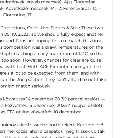
redmények, egyéb meccsek). A(z) Fiorentina 
k. Következő meccsek: 14. 12. Ferencvárosi TC - 
Fiorentina, 17. 

 Predictions, Odds, Live Scores & StatsThese two 
n 05. 10. 2023,, so we should fully expect another 
around. Fans are hoping for a rematch this time 
ous competition was a draw. Temperatures on the 
 high, reaching a daily maximum of 14°C, so the 
 too soon. However, chances for clear are quite 
al with that. With ACF Fiorentina being on the 
there's a lot to be expected from them; and with 
on the 2nd position, they can't afford to not take 
oming match seriously. 

na közvetítés 14 december 20 30 perccel ezelőtt — 
ina közvetítés 14 december 2023 4 nappal ezelőtt 
 FTC online közvetítés 10 december ...

khoz a legfrissebb sporthírekért! Kattints ide! 
eri mérkőzés, ahol a csapatok még frissek voltak. 
játszunk, és sok játékos sérülés miatt nem 