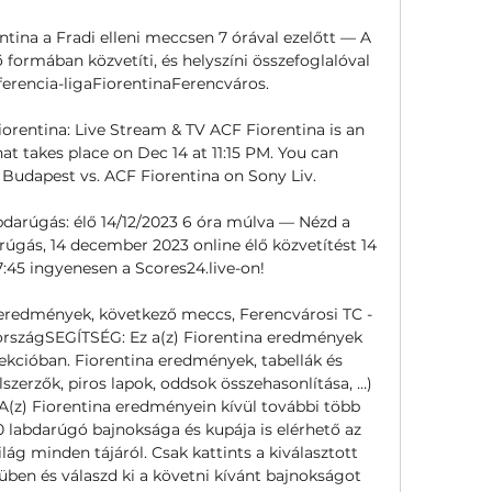
tina a Fradi elleni meccsen 7 órával ezelőtt — A 
 formában közvetíti, és helyszíni összefoglalóval 
nferencia-ligaFiorentinaFerencváros.

orentina: Live Stream & TV ACF Fiorentina is an 
t takes place on Dec 14 at 11:15 PM. You can 
Budapest vs. ACF Fiorentina on Sony Liv.

bdarúgás: élő 14/12/2023 6 óra múlva — Nézd a 
rúgás, 14 december 2023 online élő közvetítést 14 
45 ingyenesen a Scores24.live-on!

eredmények, következő meccs, Ferencvárosi TC - 
zországSEGÍTSÉG: Ez a(z) Fiorentina eredmények 
ekcióban. Fiorentina eredmények, tabellák és 
zerzők, piros lapok, oddsok összehasonlítása, …) 
A(z) Fiorentina eredményein kívül további több 
 labdarúgó bajnoksága és kupája is elérhető az 
ág minden tájáról. Csak kattints a kiválasztott 
üben és válaszd ki a követni kívánt bajnokságot 