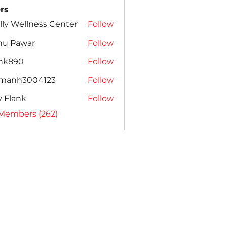
rs
lly Wellness Center
Follow
nu Pawar
Follow
ank890
Follow
amanh3004123
Follow
h3004123
ly Flank
Follow
 Members (262)