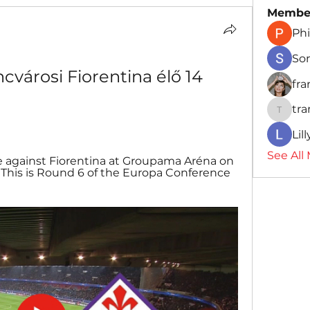
Membe
Phi
So
városi Fiorentina élő 14 
fr
tr
traman
Lil
See All
 against Fiorentina at Groupama Aréna on 
. This is Round 6 of the Europa Conference 