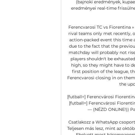
(bajnoki eredmények, kupae
eredményei real-time frissülne
Ferencvarosi TC vs Fiorentina »
rival teams only met recently, o
action-packed event this time 
due to the fact that the previ
matchday will probably not rise
players shouldn't be exhausted
high, so they might have to de
first position of the league, 
Ferencvarosi closing in on them 
the upc
[futball=] Ferencvárosi Fiorenti
[futball=] Ferencvárosi Fiorent
— (NÉZD ONLINE!)) Paks
Csatlakozz a WhatsApp csoportun
Teljesen más lesz, mint az októb
Ehelyett most háromnaponta 