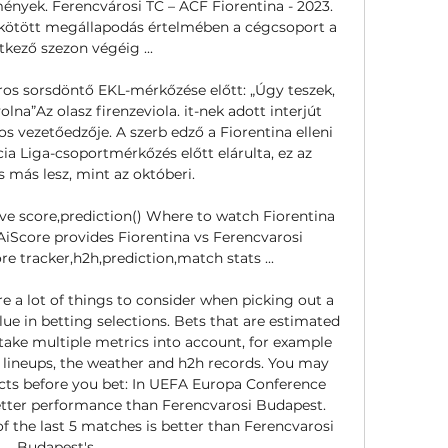
yek. Ferencvárosi TC – ACF Fiorentina - 2023. 
kötött megállapodás értelmében a cégcsoport a 
kező szezon végéig ...

ros sorsdöntő EKL-mérkőzése előtt: „Úgy teszek, 
na”Az olasz firenzeviola. it-nek adott interjút 
s vezetőedzője. A szerb edző a Fiorentina elleni 
a Liga-csoportmérkőzés előtt elárulta, ez az 
 más lesz, mint az októberi. 

ive score,prediction() Where to watch Fiorentina 
AiScore provides Fiorentina vs Ferencvarosi 
re tracker,h2h,prediction,match stats ...

 a lot of things to consider when picking out a 
lue in betting selections. Bets that are estimated 
take multiple metrics into account, for example 
 lineups, the weather and h2h records. You may 
acts before you bet: In UEFA Europa Conference 
tter performance than Ferencvarosi Budapest. 
 the last 5 matches is better than Ferencvarosi 
Budapest's. 
