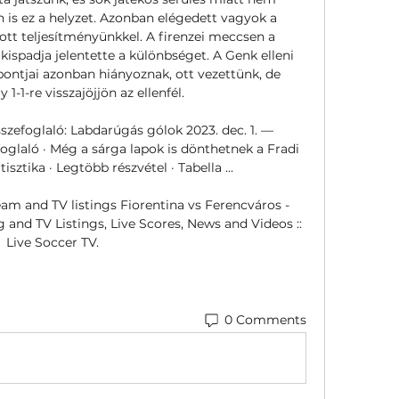
 is ez a helyzet. Azonban elégedett vagyok a 
t teljesítményünkkel. A firenzei meccsen a 
ispadja jelentette a különbséget. A Genk elleni 
ontjai azonban hiányoznak, ott vezettünk, de 
1-1-re visszajöjjön az ellenfél. 

szefoglaló: Labdarúgás gólok 2023. dec. 1. — 
oglaló · Még a sárga lapok is dönthetnek a Fradi 
isztika · Legtöbb részvétel · Tabella ...

am and TV listings Fiorentina vs Ferencváros - 
 and TV Listings, Live Scores, News and Videos :: 
Live Soccer TV.
0 Comments