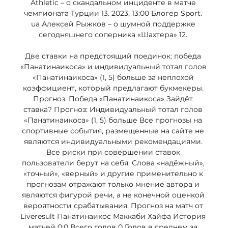
Athletic – о скандальном инциденте в матче 
чемпионата Турции 13. 2023, 13:00 Блогер Sport. 
ua Алексей Рыжков – о шумной поддержке 
сегодняшнего соперника «Шахтера» 12. 

Две ставки на предстоящий поединок: победа 
«Панатинаикоса» и индивидуальный тотал голов 
«Панатинаикоса» (1, 5) больше за неплохой 
коэффициент, который предлагают букмекеры. 
Прогноз: Победа «Панатинаикоса» Зайдёт 
ставка? Прогноз: Индивидуальный тотал голов 
«Панатинаикоса» (1, 5) больше Все прогнозы на 
спортивные события, размещенные на сайте не 
являются индивидуальными рекомендациями. 
Все риски при совершении ставок 
пользователи берут на себя. Слова «надёжный», 
«точный», «верный» и другие применительно к 
прогнозам отражают только мнение автора и 
являются фигурой речи, а не конечной оценкой 
вероятности срабатывания. Прогноз на матч от 
Liveresult Панатинаикос Маккаби Хайфа История 
матчей 0:0 Всего голов 0 Голов в среднем за 