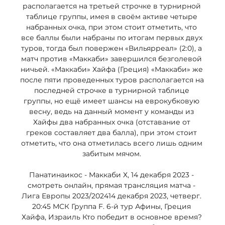
располагается на третьей строчке в турнирной 
таблице группы, имея в своём активе четыре 
набранных очка, при этом стоит отметить, что 
все баллы были набраны по итогам первых двух 
туров, тогда был повержен «Вильярреал» (2:0), а 
матч против «Маккаби» завершился безголевой 
ничьей. «Маккаби» Хайфа (Греция) «Маккаби» же 
после пяти проведенных туров располагается на 
последней строчке в турнирной таблице 
группы, но ещё имеет шансы на еврокубковую 
весну, ведь на данный момент у команды из 
Хайфы два набранных очка (отставание от 
греков составляет два балла), при этом стоит 
отметить, что она отметилась всего лишь одним 
забитым мячом. 

Панатинаикос - Маккаби Х, 14 декабря 2023 - 
смотреть онлайн, прямая трансляция матча - 
Лига Европы 2023/202414 декабря 2023, четверг. 
20:45 МСК Группа F. 6-й тур Афины, Греция 
Хайфа, Израиль Кто победит в основное время? 