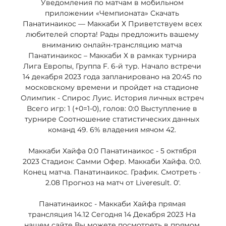
Уведомления по матчам в мобильном 
приложении «Чемпионата» Скачать 
Панатинаикос — Маккаби Х Приветствуем всех 
любителей спорта! Рады предложить вашему 
вниманию онлайн-трансляцию матча 
Панатинаикос – Маккаби Х в рамках турнира 
Лига Европы, Группа F. 6-й тур. Начало встречи 
14 декабря 2023 года запланировано на 20:45 по 
московскому времени и пройдет на стадионе 
Олимпик - Спирос Луис. История личных встреч 
Всего игр: 1 (+0=1-0), голов: 0:0 Выступление в 
турнире Соотношение статистических данных 
команд 49. 6% владения мячом 42. 

Маккаби Хайфа 0:0 Панатинаикос - 5 октября 
2023 Стадион: Самми Офер. Маккаби Хайфа. 0:0. 
Конец матча. Панатинаикос. График. Смотреть · 
2.08 Прогноз на матч от Liveresult. 0'.

Панатинаикос - Маккаби Хайфа прямая 
трансляция 14.12 Cегодня 14 Декабря 2023 На 
нашем сайте Вы можете посмотреть в прямом 