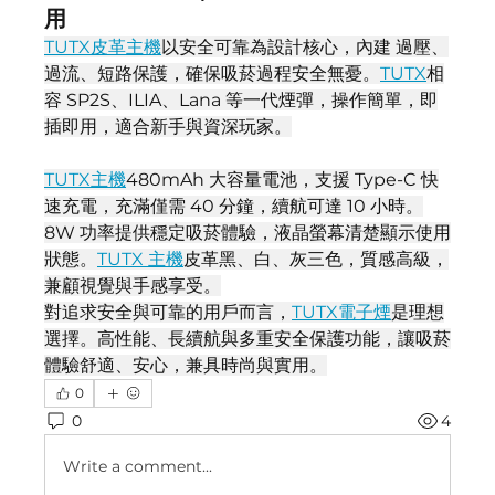
用
TUTX皮革主機
以安全可靠為設計核心，內建 過壓、
過流、短路保護，確保吸菸過程安全無憂。
TUTX
相
容 SP2S、ILIA、Lana 等一代煙彈，操作簡單，即
插即用，適合新手與資深玩家。
TUTX主機
480mAh 大容量電池，支援 Type-C 快
速充電，充滿僅需 40 分鐘，續航可達 10 小時。
8W 功率提供穩定吸菸體驗，液晶螢幕清楚顯示使用
狀態。
TUTX 主機
皮革黑、白、灰三色，質感高級，
兼顧視覺與手感享受。
對追求安全與可靠的用戶而言，
TUTX電子煙
是理想
選擇。高性能、長續航與多重安全保護功能，讓吸菸
體驗舒適、安心，兼具時尚與實用。
0
0
4
Write a comment...