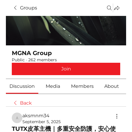
Groups
MGNA Group
Public
·
262 members
Join
Discussion
Media
Members
About
Back
aksmnm34
aksmnm34
September 5, 2025
TUTX皮革主機｜多重安全防護，安心使